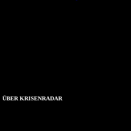
ÜBER KRISENRADAR
Das Krisenradar ist ein innovatives Projekt, das darauf abzielt, die
Bevölkerung über außergewöhnliche Gefahren- und Schadenlagen
wie nationale oder internationale Konflikte, Naturkatastrophen,
Industrieunfälle, Pandemien, terroristische Angriffe und
Migrationskrisen zu informieren. Das System nutzt verschiedene