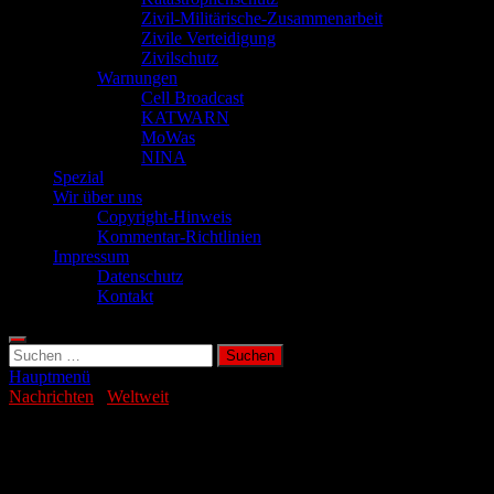
Zivil-Militärische-Zusammenarbeit
Zivile Verteidigung
Zivilschutz
Warnungen
Cell Broadcast
KATWARN
MoWas
NINA
Spezial
Wir über uns
Copyright-Hinweis
Kommentar-Richtlinien
Impressum
Datenschutz
Kontakt
Suchen
nach:
Hauptmenü
Nachrichten
/
Weltweit
Künstliche Intelligenz wird immer
egoistischer