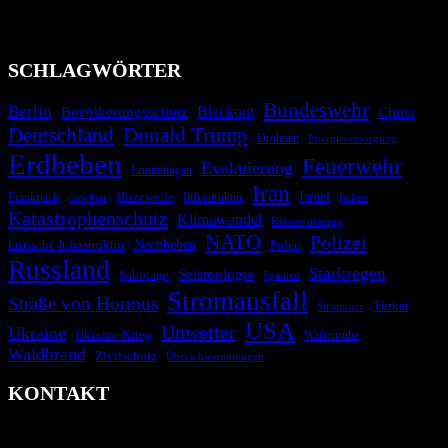
Technologien und Kommunikationskanäle, um schnell, effektiv und
überparteilich zu informieren.
SCHLAGWÖRTER
Bundeswehr
Berlin
Blackout
China
Bevölkerungsschutz
Deutschland
Donald Trump
Drohnen
Energieversorgung
Erdbeben
Feuerwehr
Evakuierung
Ermittlungen
Iran
Israel
Hitzewelle
Frankreich
Infrastruktur
Italien
Gewitter
Katastrophenschutz
Klimawandel
Krisenvorsorge
NATO
Polizei
kritische Infrastruktur
Nachbeben
Polen
Russland
Starkregen
Seismologie
Sabotage
Spanien
Stromausfall
Straße von Hormus
Türkei
Stromnetz
USA
Unwetter
Ukraine
Ukraine-Krieg
Waffenruhe
Waldbrand
Zivilschutz
Überschwemmungen
KONTAKT
krisenradar.org