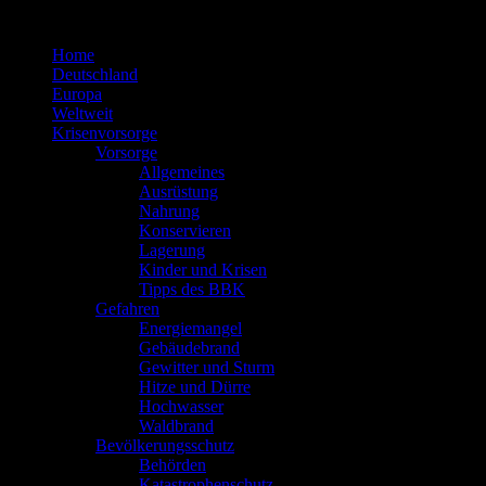
Zum
Inhalt
Home
springen
Deutschland
Europa
Weltweit
Krisenvorsorge
Vorsorge
Allgemeines
Ausrüstung
Nahrung
Konservieren
Lagerung
Kinder und Krisen
Tipps des BBK
Gefahren
Energiemangel
Gebäudebrand
Gewitter und Sturm
Hitze und Dürre
Hochwasser
Waldbrand
Bevölkerungsschutz
Behörden
Katastrophenschutz