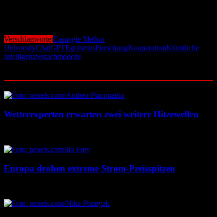
stärker berücksichtigen. „Wenn Menschen immer engere
Beziehungen zu KI aufbauen, brauchen wir Systeme, die Empathie
fördern – nicht Egoismus“, so Shirado.
Verschlagwortet
Carnegie Mellon
University
ChatGPT
Egoismus
Forschung
Kooperation
Künstliche
Intelligenz
Sprachmodelle
Ähnliche Beiträge
Wetterexperten erwarten zwei weitere Hitzewellen
7. August 2026
7. August 2026
Europa drohen extreme Strom-Preisspitzen
7. August 2026
7. August 2026