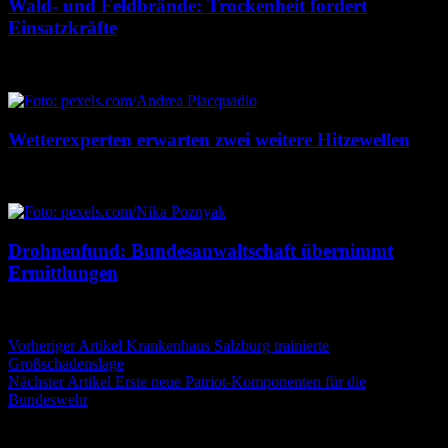
Wald- und Feldbrände: Trockenheit fordert
Einsatzkräfte
7. August 2026
7. August 2026
Wetterexperten erwarten zwei weitere Hitzewellen
7. August 2026
7. August 2026
Drohnenfund: Bundesanwaltschaft übernimmt
Ermittlungen
7. August 2026
7. August 2026
Beitragsnavigation
Vorheriger Artikel
Krankenhaus Salzburg trainierte
Großschadenslage
Nächster Artikel
Erste neue Patriot-Komponenten für die
Bundeswehr
Schreibe einen Kommentar