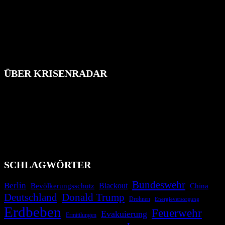
ÜBER KRISENRADAR
Das Krisenradar ist ein innovatives Projekt, das darauf abzielt, die
Bevölkerung über außergewöhnliche Gefahren- und Schadenlagen
wie nationale oder internationale Konflikte, Naturkatastrophen,
Industrieunfälle, Pandemien, terroristische Angriffe und
Migrationskrisen zu informieren. Das System nutzt verschiedene
Technologien und Kommunikationskanäle, um schnell, effektiv und
überparteilich zu informieren.
SCHLAGWÖRTER
Bundeswehr
Berlin
Blackout
China
Bevölkerungsschutz
Deutschland
Donald Trump
Drohnen
Energieversorgung
Erdbeben
Feuerwehr
Evakuierung
Ermittlungen