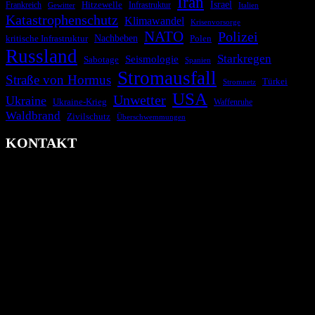
Iran
Israel
Hitzewelle
Frankreich
Infrastruktur
Italien
Gewitter
Katastrophenschutz
Klimawandel
Krisenvorsorge
NATO
Polizei
kritische Infrastruktur
Nachbeben
Polen
Russland
Starkregen
Seismologie
Sabotage
Spanien
Stromausfall
Straße von Hormus
Türkei
Stromnetz
USA
Unwetter
Ukraine
Ukraine-Krieg
Waffenruhe
Waldbrand
Zivilschutz
Überschwemmungen
KONTAKT
krisenradar.org
Herausgegeben von winternitzmedia
Pollhansheide 38a
D-33758 Schloß Holte-Stukenbrock
Telefon: +49 174 9448913
Mail: kontakt@krisenradar.org
www.krisenradar.org
E-Mail-Support
service@krisenradar.org
Servicezeiten