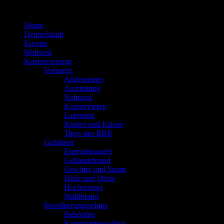
Zum
Inhalt
Home
springen
Deutschland
Europa
Weltweit
Krisenvorsorge
Vorsorge
Allgemeines
Ausrüstung
Nahrung
Konservieren
Lagerung
Kinder und Krisen
Tipps des BBK
Gefahren
Energiemangel
Gebäudebrand
Gewitter und Sturm
Hitze und Dürre
Hochwasser
Waldbrand
Bevölkerungsschutz
Behörden
Katastrophenschutz