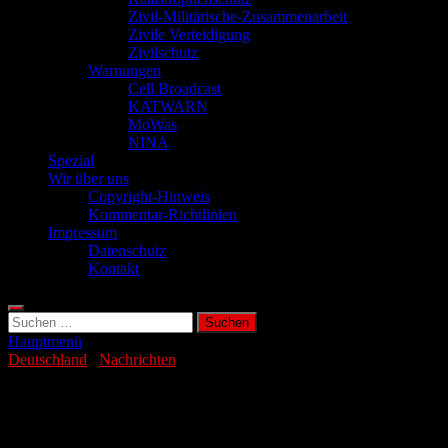
Zivil-Militärische-Zusammenarbeit
Zivile Verteidigung
Zivilschutz
Warnungen
Cell Broadcast
KATWARN
MoWas
NINA
Spezial
Wir über uns
Copyright-Hinweis
Kommentar-Richtlinien
Impressum
Datenschutz
Kontakt
Suchen
nach:
Hauptmenü
Deutschland
/
Nachrichten
Immer mehr Betriebe sehen Existenz
bedroht