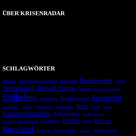
ÜBER KRISENRADAR
Das Krisenradar ist ein innovatives Projekt, das darauf abzielt, die
Bevölkerung über außergewöhnliche Gefahren- und Schadenlagen
wie nationale oder internationale Konflikte, Naturkatastrophen,
Industrieunfälle, Pandemien, terroristische Angriffe und
Migrationskrisen zu informieren. Das System nutzt verschiedene
Technologien und Kommunikationskanäle, um schnell, effektiv und
überparteilich zu informieren.
SCHLAGWÖRTER
Bundeswehr
Berlin
Blackout
China
Bevölkerungsschutz
Deutschland
Donald Trump
Drohnen
Energieversorgung
Erdbeben
Feuerwehr
Evakuierung
Ermittlungen
Iran
Israel
Frankreich
Hitzewelle
Infrastruktur
Italien
Gewitter
Katastrophenschutz
Klimawandel
Krisenvorsorge
NATO
Polizei
kritische Infrastruktur
Nachbeben
Polen
Russland
Starkregen
Seismologie
Sabotage
Spanien