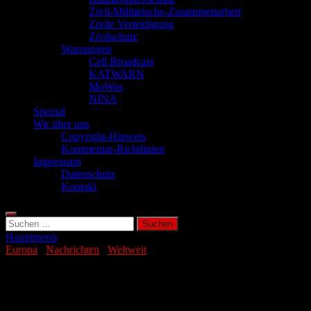
Zivil-Militärische-Zusammenarbeit
Zivile Verteidigung
Zivilschutz
Warnungen
Cell Broadcast
KATWARN
MoWas
NINA
Spezial
Wir über uns
Copyright-Hinweis
Kommentar-Richtlinien
Impressum
Datenschutz
Kontakt
Suchen
nach:
Hauptmenü
Europa
/
Nachrichten
/
Weltweit
Drohneneinschlag in Rumänien
verschärft Spannungen