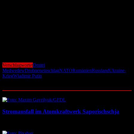
Der aktuelle Vorfall zeigt, wie fragil die Sicherheitslage in
Osteuropa weiterhin ist. Während die Kämpfe in der Ukraine
unvermindert andauern, wächst die Sorge vor Zwischenfällen mit
Auswirkungen auf NATO-Staaten. Die Kombination aus
militärischen Aktivitäten nahe der Bündnisgrenzen, scharfer
Rhetorik aus Moskau und der fortgesetzten Unterstützung der
Ukraine durch westliche Staaten sorgt für ein angespanntes
internationales Umfeld. Beobachter warnen deshalb, dass selbst
unbeabsichtigte Vorfälle künftig erhebliche politische Folgen nach
sich ziehen könnten.
Verschlagwortet
Dmitri
Medwedew
Drohneneinschlag
NATO
Rumänien
Russland
Ukraine-
Krieg
Wladimir Putin
Ähnliche Beiträge
Stromausfall im Atomkraftwerk Saporischschja
6. August 2026
6. August 2026