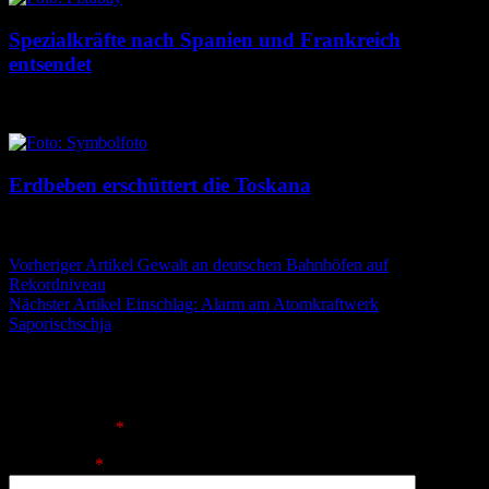
Spezialkräfte nach Spanien und Frankreich
entsendet
5. August 2026
5. August 2026
Erdbeben erschüttert die Toskana
5. August 2026
5. August 2026
Beitragsnavigation
Vorheriger Artikel
Gewalt an deutschen Bahnhöfen auf
Rekordniveau
Nächster Artikel
Einschlag: Alarm am Atomkraftwerk
Saporischschja
Schreibe einen Kommentar
Deine E-Mail-Adresse wird nicht veröffentlicht.
Erforderliche
Felder sind mit
*
markiert
Kommentar
*