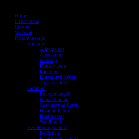
Zum
Inhalt
Home
springen
Deutschland
Europa
Weltweit
Krisenvorsorge
Vorsorge
Allgemeines
Ausrüstung
Nahrung
Konservieren
Lagerung
Kinder und Krisen
Tipps des BBK
Gefahren
Energiemangel
Gebäudebrand
Gewitter und Sturm
Hitze und Dürre
Hochwasser
Waldbrand
Bevölkerungsschutz
Behörden
Katastrophenschutz