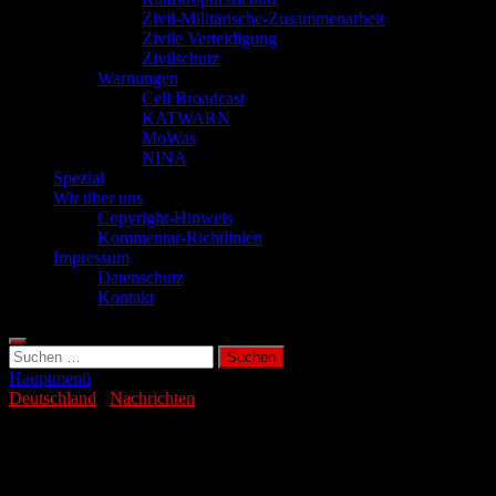
Zivil-Militärische-Zusammenarbeit
Zivile Verteidigung
Zivilschutz
Warnungen
Cell Broadcast
KATWARN
MoWas
NINA
Spezial
Wir über uns
Copyright-Hinweis
Kommentar-Richtlinien
Impressum
Datenschutz
Kontakt
Suchen
nach:
Hauptmenü
Deutschland
/
Nachrichten
Logistikkommando: Neuer
Unterstützungsbereich der Bundeswehr