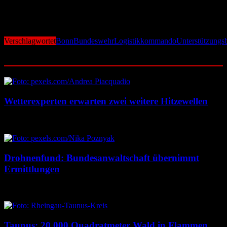
Bundeswehr, die Logistikschule der Bundeswehr, das Zentrum für
Kraftfahrwesen der Bundeswehr und die mobilen Logistiktruppen
mit zwei Regimentern und acht Bataillonen unterstellt.
Verschlagwortet
Bonn
Bundeswehr
Logistikkommando
Unterstützungs
Ähnliche Beiträge
Wetterexperten erwarten zwei weitere Hitzewellen
7. August 2026
7. August 2026
Drohnenfund: Bundesanwaltschaft übernimmt
Ermittlungen
7. August 2026
7. August 2026
Taunus: 20.000 Quadratmeter Wald in Flammen