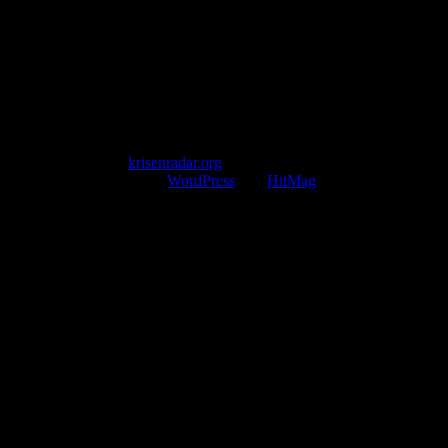
Telefon: +49 174 9448913
Mail: kontakt@krisenradar.org
www.krisenradar.org
E-Mail-Support
service@krisenradar.org
Servicezeiten
Montag – Freitag 09:00 – 17:00 Uhr (E-Mail)
Copyright © 2026
krisenradar.org
.
Mit Stolz präsentiert von
WordPress
und
HitMag
.