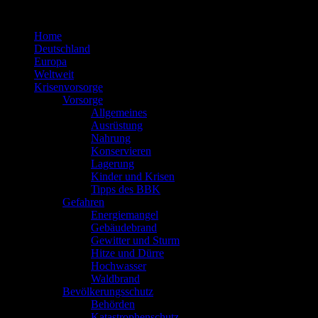
Zum
Inhalt
Home
springen
Deutschland
Europa
Weltweit
Krisenvorsorge
Vorsorge
Allgemeines
Ausrüstung
Nahrung
Konservieren
Lagerung
Kinder und Krisen
Tipps des BBK
Gefahren
Energiemangel
Gebäudebrand
Gewitter und Sturm
Hitze und Dürre
Hochwasser
Waldbrand
Bevölkerungsschutz
Behörden
Katastrophenschutz