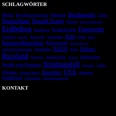
SCHLAGWÖRTER
Bundeswehr
Berlin
Blackout
China
Bevölkerungsschutz
Deutschland
Donald Trump
Drohnen
Energieversorgung
Erdbeben
Feuerwehr
Evakuierung
Ermittlungen
Iran
Israel
Hitzewelle
Frankreich
Infrastruktur
Italien
Gewitter
Katastrophenschutz
Klimawandel
Krisenvorsorge
NATO
Polizei
kritische Infrastruktur
Nachbeben
Polen
Russland
Starkregen
Seismologie
Sabotage
Spanien
Stromausfall
Straße von Hormus
Türkei
Stromnetz
USA
Unwetter
Ukraine
Ukraine-Krieg
Waffenruhe
Waldbrand
Zivilschutz
Überschwemmungen
KONTAKT
krisenradar.org
Herausgegeben von winternitzmedia
Pollhansheide 38a
D-33758 Schloß Holte-Stukenbrock