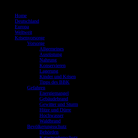
Zum
Inhalt
Home
springen
Deutschland
Europa
Weltweit
Krisenvorsorge
Vorsorge
Allgemeines
Ausrüstung
Nahrung
Konservieren
Lagerung
Kinder und Krisen
Tipps des BBK
Gefahren
Energiemangel
Gebäudebrand
Gewitter und Sturm
Hitze und Dürre
Hochwasser
Waldbrand
Bevölkerungsschutz
Behörden
Katastrophenschutz