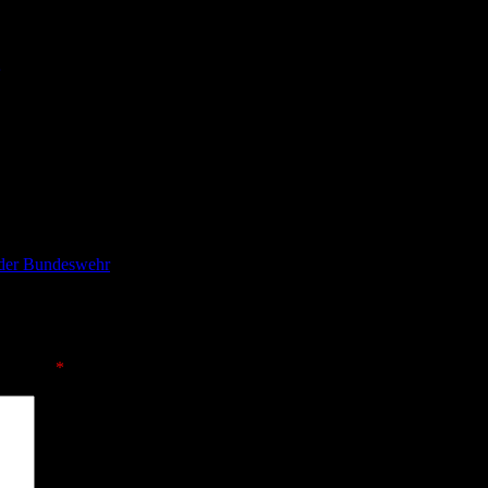
 der Bundeswehr
sind mit
*
markiert