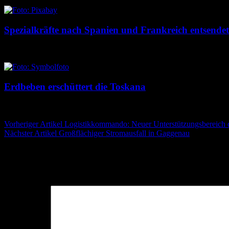
Spezialkräfte nach Spanien und Frankreich entsendet
5. August 2026
5. August 2026
Erdbeben erschüttert die Toskana
5. August 2026
5. August 2026
Beitragsnavigation
Vorheriger Artikel
Logistikkommando: Neuer Unterstützungsbereich
Nächster Artikel
Großflächiger Stromausfall in Gaggenau
Schreibe einen Kommentar
Deine E-Mail-Adresse wird nicht veröffentlicht.
Erforderliche Felder 