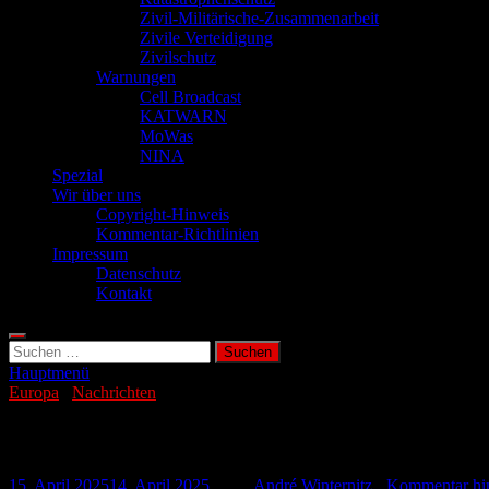
Zivil-Militärische-Zusammenarbeit
Zivile Verteidigung
Zivilschutz
Warnungen
Cell Broadcast
KATWARN
MoWas
NINA
Spezial
Wir über uns
Copyright-Hinweis
Kommentar-Richtlinien
Impressum
Datenschutz
Kontakt
Suchen
nach:
Hauptmenü
Europa
/
Nachrichten
„Weevil“ entschärft Minen und baut Straß
15. April 2025
14. April 2025
-
von
André Winternitz
-
Kommentar hin