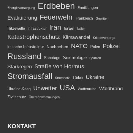
Erdbeben
Ermittlungen
Energieversorgung
Feuerwehr
Evakuierung
Frankreich
Gewitter
Iran
Israel
Hitzewelle
Infrastruktur
Italien
Katastrophenschutz
Klimawandel
Krisenvorsorge
NATO
Polizei
kritische Infrastruktur
Nachbeben
Polen
Russland
Seismologie
Sabotage
Spanien
Straße von Hormus
Starkregen
Stromausfall
Ukraine
Türkei
Stromnetz
USA
Unwetter
Waldbrand
Ukraine-Krieg
Waffenruhe
Zivilschutz
Überschwemmungen
KONTAKT