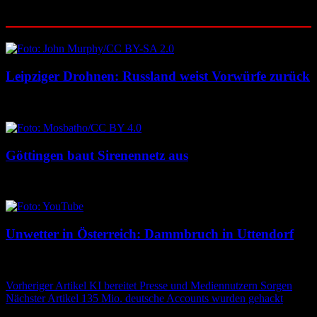
Ähnliche Beiträge
Leipziger Drohnen: Russland weist Vorwürfe zurück
8. August 2026
8. August 2026
Göttingen baut Sirenennetz aus
8. August 2026
8. August 2026
Unwetter in Österreich: Dammbruch in Uttendorf
8. August 2026
8. August 2026
Beitragsnavigation
Vorheriger Artikel
KI bereitet Presse und Mediennutzern Sorgen
Nächster Artikel
135 Mio. deutsche Accounts wurden gehackt