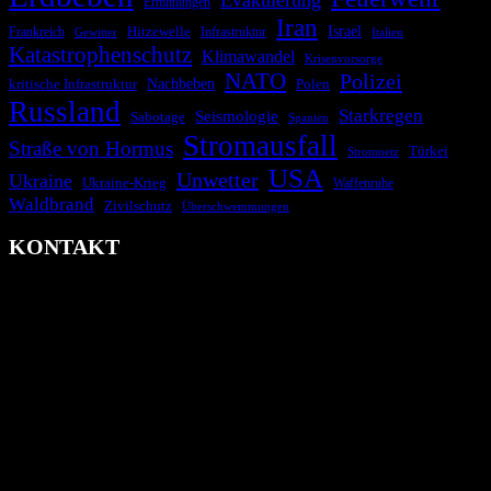
Evakuierung
Ermittlungen
Iran
Israel
Hitzewelle
Frankreich
Infrastruktur
Italien
Gewitter
Katastrophenschutz
Klimawandel
Krisenvorsorge
NATO
Polizei
kritische Infrastruktur
Nachbeben
Polen
Russland
Starkregen
Seismologie
Sabotage
Spanien
Stromausfall
Straße von Hormus
Türkei
Stromnetz
USA
Unwetter
Ukraine
Ukraine-Krieg
Waffenruhe
Waldbrand
Zivilschutz
Überschwemmungen
KONTAKT
krisenradar.org
Herausgegeben von winternitzmedia
Pollhansheide 38a
D-33758 Schloß Holte-Stukenbrock
Telefon: +49 174 9448913
Mail: kontakt@krisenradar.org
www.krisenradar.org
E-Mail-Support
service@krisenradar.org