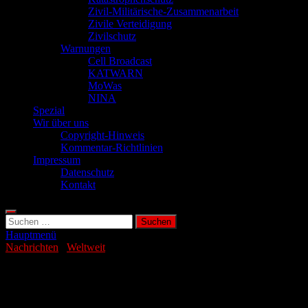
Zivil-Militärische-Zusammenarbeit
Zivile Verteidigung
Zivilschutz
Warnungen
Cell Broadcast
KATWARN
MoWas
NINA
Spezial
Wir über uns
Copyright-Hinweis
Kommentar-Richtlinien
Impressum
Datenschutz
Kontakt
Suchen
nach:
Hauptmenü
Nachrichten
/
Weltweit
KI-gestützte Laserwaffe schaltet Drohnen
aus