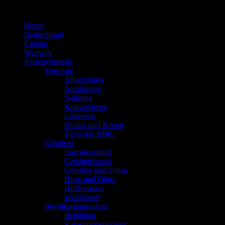
Zum
Inhalt
Home
springen
Deutschland
Europa
Weltweit
Krisenvorsorge
Vorsorge
Allgemeines
Ausrüstung
Nahrung
Konservieren
Lagerung
Kinder und Krisen
Tipps des BBK
Gefahren
Energiemangel
Gebäudebrand
Gewitter und Sturm
Hitze und Dürre
Hochwasser
Waldbrand
Bevölkerungsschutz
Behörden
Katastrophenschutz