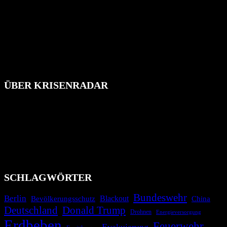
ÜBER KRISENRADAR
Das Krisenradar ist ein innovatives Projekt, das darauf abzielt, die
Bevölkerung über außergewöhnliche Gefahren- und Schadenlagen
wie nationale oder internationale Konflikte, Naturkatastrophen,
Industrieunfälle, Pandemien, terroristische Angriffe und
Migrationskrisen zu informieren. Das System nutzt verschiedene
Technologien und Kommunikationskanäle, um schnell, effektiv und
überparteilich zu informieren.
SCHLAGWÖRTER
Bundeswehr
Berlin
Bevölkerungsschutz
Blackout
China
Deutschland
Donald Trump
Drohnen
Energieversorgung
Erdbeben
Feuerwehr