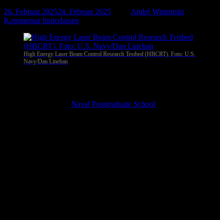
26. Februar 2025
24. Februar 2025
-
von
André Winternitz
-
Kommentar hinterlassen
High Energy Laser Beam Control Research Testbed (HBCRT). Foto: U.S.
Navy/Dan Linehan
Monterey
. Ein KI-gestütztes Feuerleitsystem, das mit einer
Laserwaffe kombiniert und zuvor mit realen Daten trainiert wird,
erzielt im Abwehrkampf gegen Drohnen die größte Wirkung. Das
haben Ingenieure der
Naval Postgraduate School
und anderer
Forschungseinrichtungen sowie Entwickler der Rüstungsindustrie
herausgefunden. Am schlechtesten klappt es den Experten zufolge
mit rein synthetischen Daten.
Vernichtung in Sekunden
Die Kombination aus einem KI-gestützten Feuerleitsystem und einer
Laserwaffe ist aus militärischer Perspektive optimal. Werden die
Investitionen in das System einmal beiseite gelassen, so sind die
Kosten für einen Abschuss, verglichen mit konventionellen Raketen
oder Geschossen, vernachlässigbar. Lediglich die Stromversorgung
fällt ins Gewicht. Denn die Laserwaffe arbeitet mit