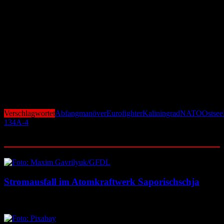
und ein Tankflugzeug vom Typ Il-76, während polnische MiG-29
kurz darauf eine Il-20 über der Ostsee abfangen mussten. Die
russischen Manöver im Grenzbereich gelten als kalkulierte
Machtdemonstration und als Belastungsprobe für die schnelle
Reaktionsfähigkeit der Luftraumüberwachung des Bündnisses.
Die erneuten Abfangaktionen zeigen, wie angespannt die Lage über
der Ostsee geblieben ist – und wie symbolträchtig die Sichtung der
„Black Pearl“ tatsächlich war. Ein außergewöhnliches Flugzeug
inmitten einer zunehmend unberechenbaren sicherheitspolitischen
Lage.
Verschlagwortet
Abfangmanöver
Eurofighter
Kaliningrad
NATO
Ostsee
134A-4
Ähnliche Beiträge
Stromausfall im Atomkraftwerk Saporischschja
6. August 2026
6. August 2026