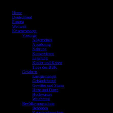
Zum
Inhalt
Home
springen
Deutschland
Europa
Weltweit
Krisenvorsorge
Vorsorge
Allgemeines
Ausrüstung
Nahrung
Konservieren
Lagerung
Kinder und Krisen
Tipps des BBK
Gefahren
Energiemangel
Gebäudebrand
Gewitter und Sturm
Hitze und Dürre
Hochwasser
Waldbrand
Bevölkerungsschutz
Behörden
Katastrophenschutz