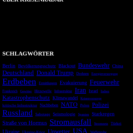
Das Krisenradar ist ein innovatives Projekt, das darauf abzielt, die
Bevölkerung über außergewöhnliche Gefahren- und Schadenlagen
wie nationale oder internationale Konflikte, Naturkatastrophen,
Industrieunfälle, Pandemien, terroristische Angriffe und
Migrationskrisen zu informieren. Das System nutzt verschiedene
Technologien und Kommunikationskanäle, um schnell, effektiv und
überparteilich zu informieren.
SCHLAGWÖRTER
Bundeswehr
Berlin
Blackout
China
Bevölkerungsschutz
Deutschland
Donald Trump
Drohnen
Energieversorgung
Erdbeben
Feuerwehr
Evakuierung
Ermittlungen
Iran
Israel
Frankreich
Hitzewelle
Infrastruktur
Italien
Gewitter
Katastrophenschutz
Klimawandel
Krisenvorsorge
NATO
Polizei
kritische Infrastruktur
Nachbeben
Polen
Russland
Starkregen
Seismologie
Sabotage
Spanien
Stromausfall
Straße von Hormus
Türkei
Stromnetz
USA
Unwetter
Ukraine
Ukraine-Krieg
Waffenruhe