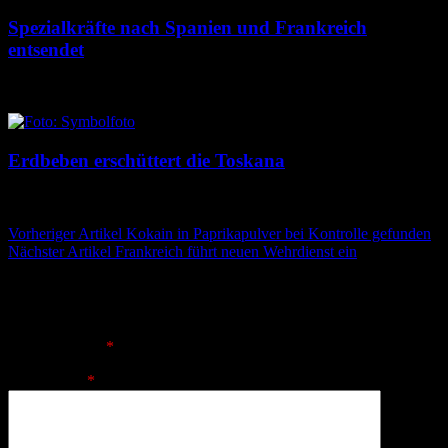
Spezialkräfte nach Spanien und Frankreich
entsendet
5. August 2026
5. August 2026
Erdbeben erschüttert die Toskana
5. August 2026
5. August 2026
Beitragsnavigation
Vorheriger Artikel
Kokain in Paprikapulver bei Kontrolle gefunden
Nächster Artikel
Frankreich führt neuen Wehrdienst ein
Schreibe einen Kommentar
Deine E-Mail-Adresse wird nicht veröffentlicht.
Erforderliche
Felder sind mit
*
markiert
Kommentar
*