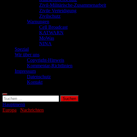
Zivil-Militärische-Zusammenarbeit
Zivile Verteidigung
Zivilschutz
Warnungen
Cell Broadcast
KATWARN
MoWas
NINA
Spezial
Wir über uns
Copyright-Hinweis
Kommentar-Richtlinien
Impressum
Datenschutz
Kontakt
Suchen
nach:
Hauptmenü
Europa
/
Nachrichten
Italienische Jets stoppen russische Black
Pearl