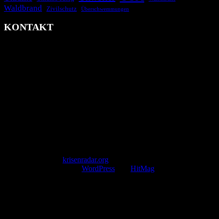
Waldbrand
Zivilschutz
Überschwemmungen
KONTAKT
krisenradar.org
Herausgegeben von winternitzmedia
Pollhansheide 38a
D-33758 Schloß Holte-Stukenbrock
Telefon: +49 174 9448913
Mail: kontakt@krisenradar.org
www.krisenradar.org
E-Mail-Support
service@krisenradar.org
Servicezeiten
Montag – Freitag 09:00 – 17:00 Uhr (E-Mail)
Copyright © 2026
krisenradar.org
.
Mit Stolz präsentiert von
WordPress
und
HitMag
.