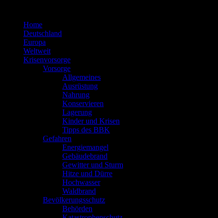
Zum
Inhalt
Home
springen
Deutschland
Europa
Weltweit
Krisenvorsorge
Vorsorge
Allgemeines
Ausrüstung
Nahrung
Konservieren
Lagerung
Kinder und Krisen
Tipps des BBK
Gefahren
Energiemangel
Gebäudebrand
Gewitter und Sturm
Hitze und Dürre
Hochwasser
Waldbrand
Bevölkerungsschutz
Behörden
Katastrophenschutz