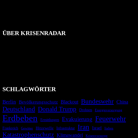
ÜBER KRISENRADAR
Das Krisenradar ist ein innovatives Projekt, das darauf abzielt, die
Bevölkerung über außergewöhnliche Gefahren- und Schadenlagen
wie nationale oder internationale Konflikte, Naturkatastrophen,
Industrieunfälle, Pandemien, terroristische Angriffe und
Migrationskrisen zu informieren. Das System nutzt verschiedene
Technologien und Kommunikationskanäle, um schnell, effektiv und
überparteilich zu informieren.
SCHLAGWÖRTER
Bundeswehr
Berlin
Bevölkerungsschutz
Blackout
China
Deutschland
Donald Trump
Drohnen
Energieversorgung
Erdbeben
Feuerwehr
Evakuierung
Ermittlungen
Iran
Israel
Hitzewelle
Frankreich
Infrastruktur
Italien
Gewitter
Katastrophenschutz
Klimawandel
Krisenvorsorge