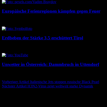
Europäische Ferienregionen kämpfen gegen Feuer
9. August 2026
9. August 2026
Erdbeben der Stärke 3,5 erschüttert Tirol
9. August 2026
9. August 2026
Unwetter in Österreich: Dammbruch in Uttendorf
8. August 2026
8. August 2026
Beitragsnavigation
Vorheriger Artikel
Italienische Jets stoppen russische Black Pearl
Nächster Artikel
H3N2-Virus zeigt weltweit starke Dynamik
Schreibe einen Kommentar
Deine E-Mail-Adresse wird nicht veröffentlicht.
Erforderliche