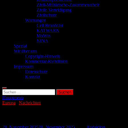
Zivil-Militärische-Zusammenarbeit
Zivile Verteidigung
Zivilschutz
Warnungen
Cell Broadcast
KATWARN
MoWas
NINA
Spezial
Wir über uns
Copyright-Hinweis
Kommentar-Richtlinien
Impressum
Datenschutz
Kontakt
Suchen
nach:
Hauptmenü
Europa
/
Nachrichten
Frankreich führt neuen Wehrdienst ein
28. November 2025
28. November 2025
-
von
Redaktion
-