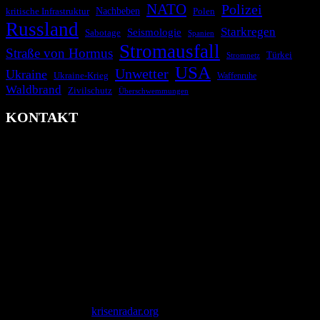
NATO
Polizei
kritische Infrastruktur
Nachbeben
Polen
Russland
Starkregen
Seismologie
Sabotage
Spanien
Stromausfall
Straße von Hormus
Türkei
Stromnetz
USA
Unwetter
Ukraine
Ukraine-Krieg
Waffenruhe
Waldbrand
Zivilschutz
Überschwemmungen
KONTAKT
krisenradar.org
Herausgegeben von winternitzmedia
Pollhansheide 38a
D-33758 Schloß Holte-Stukenbrock
Telefon: +49 174 9448913
Mail: kontakt@krisenradar.org
www.krisenradar.org
E-Mail-Support
service@krisenradar.org
Servicezeiten
Montag – Freitag 09:00 – 17:00 Uhr (E-Mail)
Copyright © 2026
krisenradar.org
.