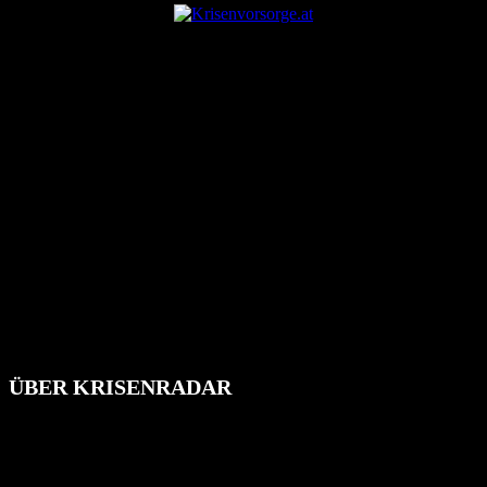
ÜBER KRISENRADAR
Das Krisenradar ist ein innovatives Projekt, das darauf abzielt, die
Bevölkerung über außergewöhnliche Gefahren- und Schadenlagen
wie nationale oder internationale Konflikte, Naturkatastrophen,
Industrieunfälle, Pandemien, terroristische Angriffe und