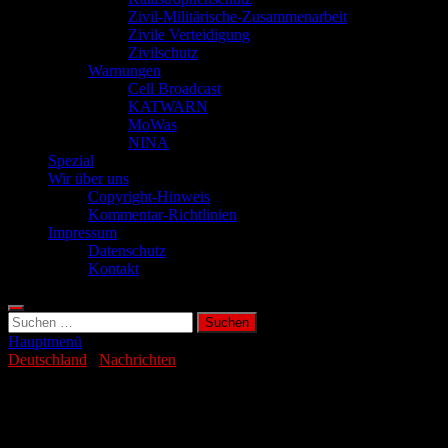
Zivil-Militärische-Zusammenarbeit
Zivile Verteidigung
Zivilschutz
Warnungen
Cell Broadcast
KATWARN
MoWas
NINA
Spezial
Wir über uns
Copyright-Hinweis
Kommentar-Richtlinien
Impressum
Datenschutz
Kontakt
Suchen
nach:
Hauptmenü
Deutschland
/
Nachrichten
Harzer Schmalspurbahn erhöht Strafen
fürs Rauchen