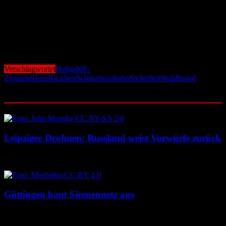
Die Schmalspurbahnen hatten in den vergangenen Jahren bereits
mehrfach mit Waldbrandgefahren zu kämpfen. Bei besonders
hohem Risiko verzichten sie auf den Einsatz der beliebten
Dampflokomotiven und greifen stattdessen auf Dieselfahrzeuge
zurück.
Verschlagwortet
Bußgeld
E-
Zigarette
Harz
Rauchen
Schmalspurbahn
Sicherheit
Waldbrand
Ähnliche Beiträge
Leipziger Drohnen: Russland weist Vorwürfe zurück
8. August 2026
8. August 2026
Göttingen baut Sirenennetz aus
8. August 2026
8. August 2026