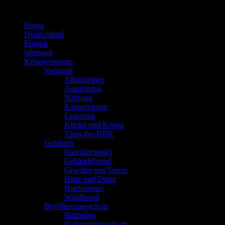
Zum
Inhalt
Home
springen
Deutschland
Europa
Weltweit
Krisenvorsorge
Vorsorge
Allgemeines
Ausrüstung
Nahrung
Konservieren
Lagerung
Kinder und Krisen
Tipps des BBK
Gefahren
Energiemangel
Gebäudebrand
Gewitter und Sturm
Hitze und Dürre
Hochwasser
Waldbrand
Bevölkerungsschutz
Behörden
Katastrophenschutz