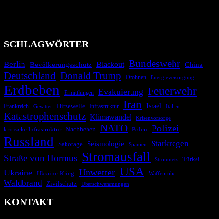
Migrationskrisen zu informieren. Das System nutzt verschiedene
Technologien und Kommunikationskanäle, um schnell, effektiv und
überparteilich zu informieren.
SCHLAGWÖRTER
Bundeswehr
Berlin
Bevölkerungsschutz
Blackout
China
Deutschland
Donald Trump
Drohnen
Energieversorgung
Erdbeben
Feuerwehr
Evakuierung
Ermittlungen
Iran
Israel
Hitzewelle
Frankreich
Infrastruktur
Italien
Gewitter
Katastrophenschutz
Klimawandel
Krisenvorsorge
NATO
Polizei
kritische Infrastruktur
Nachbeben
Polen
Russland
Starkregen
Seismologie
Sabotage
Spanien
Stromausfall
Straße von Hormus
Türkei
Stromnetz
USA
Unwetter
Ukraine
Ukraine-Krieg
Waffenruhe
Waldbrand
Zivilschutz
Überschwemmungen
KONTAKT