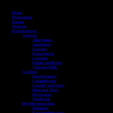
Zum
Inhalt
Home
springen
Deutschland
Europa
Weltweit
Krisenvorsorge
Vorsorge
Allgemeines
Ausrüstung
Nahrung
Konservieren
Lagerung
Kinder und Krisen
Tipps des BBK
Gefahren
Energiemangel
Gebäudebrand
Gewitter und Sturm
Hitze und Dürre
Hochwasser
Waldbrand
Bevölkerungsschutz
Behörden
Katastrophenschutz