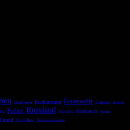
ationale oder internationale Konflikte, Naturkatastrophen,
Kommunikationskanäle, um schnell, effektiv und überparteilich zu
ben
Feuerwehr
Evakuierung
Ermittlungen
Frankreich
Gewitter
Russland
Polizei
Seismologie
Sabotage
len
Spanien
dbrand
Zivilschutz
Überschwemmungen