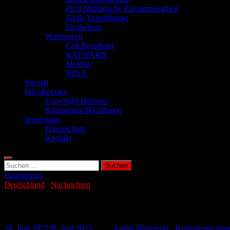
Zivil-Militärische-Zusammenarbeit
Zivile Verteidigung
Zivilschutz
Warnungen
Cell Broadcast
KATWARN
MoWas
NINA
Spezial
Wir über uns
Copyright-Hinweis
Kommentar-Richtlinien
Impressum
Datenschutz
Kontakt
Suchen
nach:
Hauptmenü
Deutschland
/
Nachrichten
Entwarnung in Goslar: Waldbrand-Einsatz
28. Juni 2025
28. Juni 2025
-
von
André Winternitz
-
Kommentar hinte