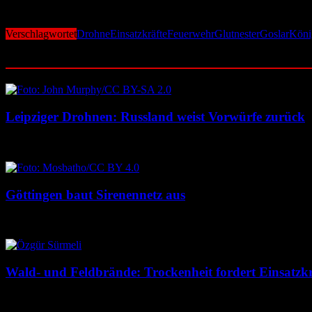
Mit dem Abschluss der Hauptmaßnahmen endet ein kräftezehrender Ei
Verschlagwortet
Drohne
Einsatzkräfte
Feuerwehr
Glutnester
Goslar
Köni
Ähnliche Beiträge
Leipziger Drohnen: Russland weist Vorwürfe zurück
8. August 2026
8. August 2026
Göttingen baut Sirenennetz aus
8. August 2026
8. August 2026
Wald- und Feldbrände: Trockenheit fordert Einsatzkr
7. August 2026
7. August 2026