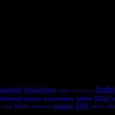
die Bevölkerung über außergewöhnliche Gefahren- und Schadenlagen wie n
risen zu informieren. Das System nutzt verschiedene Technologien und 
Erdbe
utschland
Donald Trump
Drohnen
Energieversorgung
NATO
Klimawandel
kritische Infrastruktur
Nachbeben
Po
Krisenvorsorge
USA
Unwetter
Ukraine
Wal
Ukraine-Krieg
Türkei
z
Waffenruhe