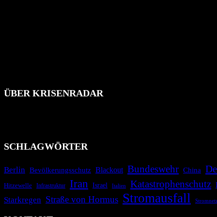
ÜBER KRISENRADAR
Das Krisenradar ist ein innovatives Projekt, das darauf abzielt, 
Industrieunfälle, Pandemien, terroristische Angriffe und Migrationsk
informieren.
SCHLAGWÖRTER
Bundeswehr
De
Berlin
Bevölkerungsschutz
Blackout
China
Iran
Katastrophenschutz
Israel
Hitzewelle
Infrastruktur
Italien
Stromausfall
Straße von Hormus
Starkregen
Stromnet