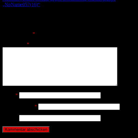
„NoName057(16)“
Schreibe einen Kommentar
Deine E-Mail-Adresse wird nicht veröffentlicht.
Erforderliche
Felder sind mit
*
markiert
Kommentar
*
Name
*
E-Mail-Adresse
*
Website