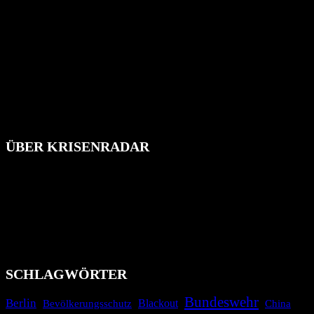
ÜBER KRISENRADAR
Das Krisenradar ist ein innovatives Projekt, das darauf abzielt, die
Bevölkerung über außergewöhnliche Gefahren- und Schadenlagen
wie nationale oder internationale Konflikte, Naturkatastrophen,
Industrieunfälle, Pandemien, terroristische Angriffe und
Migrationskrisen zu informieren. Das System nutzt verschiedene
Technologien und Kommunikationskanäle, um schnell, effektiv und
überparteilich zu informieren.
SCHLAGWÖRTER
Bundeswehr
Berlin
Blackout
China
Bevölkerungsschutz