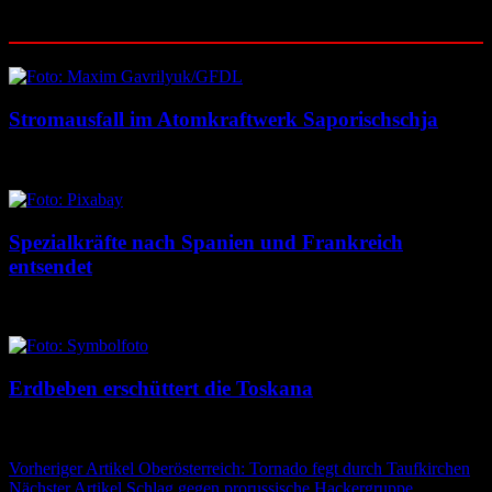
Ähnliche Beiträge
Stromausfall im Atomkraftwerk Saporischschja
6. August 2026
6. August 2026
Spezialkräfte nach Spanien und Frankreich
entsendet
5. August 2026
5. August 2026
Erdbeben erschüttert die Toskana
5. August 2026
5. August 2026
Beitragsnavigation
Vorheriger Artikel
Oberösterreich: Tornado fegt durch Taufkirchen
Nächster Artikel
Schlag gegen prorussische Hackergruppe