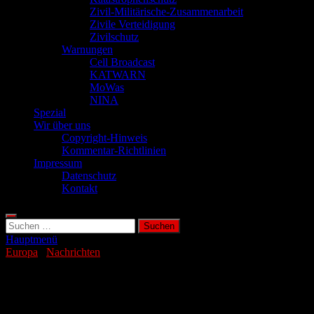
Zivil-Militärische-Zusammenarbeit
Zivile Verteidigung
Zivilschutz
Warnungen
Cell Broadcast
KATWARN
MoWas
NINA
Spezial
Wir über uns
Copyright-Hinweis
Kommentar-Richtlinien
Impressum
Datenschutz
Kontakt
Suchen
nach:
Hauptmenü
Europa
/
Nachrichten
Evakuierungen: Vulkanausbruch auf
Island