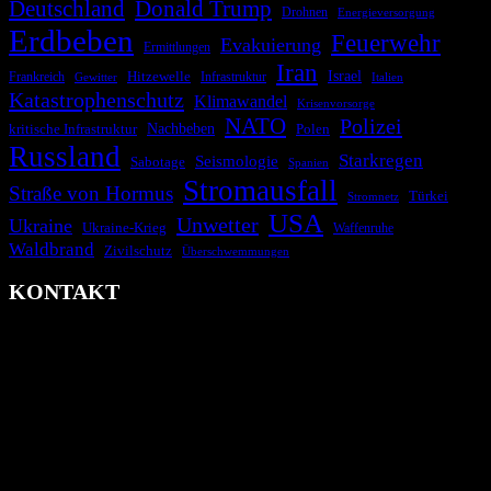
Deutschland
Donald Trump
Drohnen
Energieversorgung
Erdbeben
Feuerwehr
Evakuierung
Ermittlungen
Iran
Israel
Frankreich
Hitzewelle
Infrastruktur
Italien
Gewitter
Katastrophenschutz
Klimawandel
Krisenvorsorge
NATO
Polizei
kritische Infrastruktur
Nachbeben
Polen
Russland
Starkregen
Seismologie
Sabotage
Spanien
Stromausfall
Straße von Hormus
Türkei
Stromnetz
USA
Unwetter
Ukraine
Ukraine-Krieg
Waffenruhe
Waldbrand
Zivilschutz
Überschwemmungen
KONTAKT
krisenradar.org
Herausgegeben von winternitzmedia
Pollhansheide 38a
D-33758 Schloß Holte-Stukenbrock
Telefon: +49 174 9448913
Mail: kontakt@krisenradar.org
www.krisenradar.org