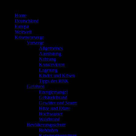
Zum
Inhalt
Home
springen
Deutschland
Europa
Weltweit
Krisenvorsorge
Vorsorge
Allgemeines
Ausrüstung
Nahrung
Konservieren
Lagerung
Kinder und Krisen
Tipps des BBK
Gefahren
Energiemangel
Gebäudebrand
Gewitter und Sturm
Hitze und Dürre
Hochwasser
Waldbrand
Bevölkerungsschutz
Behörden
Katastrophenschutz