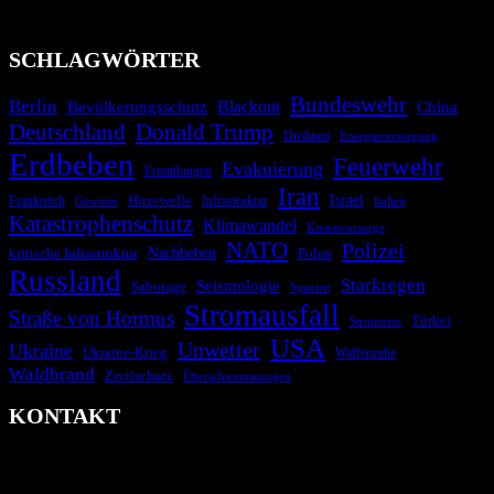
überparteilich zu informieren.
SCHLAGWÖRTER
Bundeswehr
Berlin
Bevölkerungsschutz
Blackout
China
Deutschland
Donald Trump
Drohnen
Energieversorgung
Erdbeben
Feuerwehr
Evakuierung
Ermittlungen
Iran
Israel
Hitzewelle
Frankreich
Infrastruktur
Italien
Gewitter
Katastrophenschutz
Klimawandel
Krisenvorsorge
NATO
Polizei
kritische Infrastruktur
Nachbeben
Polen
Russland
Starkregen
Seismologie
Sabotage
Spanien
Stromausfall
Straße von Hormus
Türkei
Stromnetz
USA
Unwetter
Ukraine
Ukraine-Krieg
Waffenruhe
Waldbrand
Zivilschutz
Überschwemmungen
KONTAKT
krisenradar.org
Herausgegeben von winternitzmedia