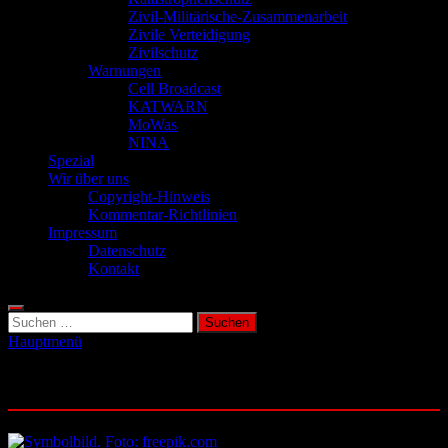
Zivil-Militärische-Zusammenarbeit
Zivile Verteidigung
Zivilschutz
Warnungen
Cell Broadcast
KATWARN
MoWas
NINA
Spezial
Wir über uns
Copyright-Hinweis
Kommentar-Richtlinien
Impressum
Datenschutz
Kontakt
Suchen
nach:
Hauptmenü
Schlagwort:
Angriff