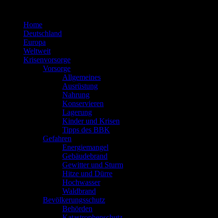
Zum
Inhalt
Home
springen
Deutschland
Europa
Weltweit
Krisenvorsorge
Vorsorge
Allgemeines
Ausrüstung
Nahrung
Konservieren
Lagerung
Kinder und Krisen
Tipps des BBK
Gefahren
Energiemangel
Gebäudebrand
Gewitter und Sturm
Hitze und Dürre
Hochwasser
Waldbrand
Bevölkerungsschutz
Behörden
Katastrophenschutz