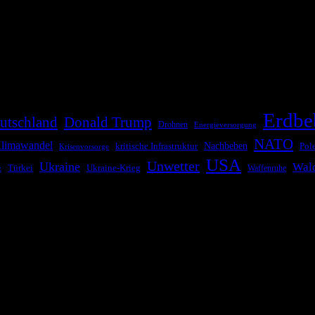
die Bevölkerung über außergewöhnliche Gefahren- und Schadenlagen wie n
risen zu informieren. Das System nutzt verschiedene Technologien und 
Erdbe
utschland
Donald Trump
Drohnen
Energieversorgung
NATO
limawandel
kritische Infrastruktur
Nachbeben
Pol
Krisenvorsorge
USA
Unwetter
Ukraine
Wal
Ukraine-Krieg
Türkei
z
Waffenruhe