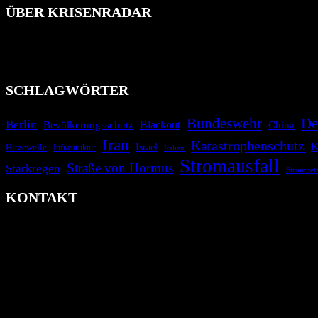
ÜBER KRISENRADAR
Das Krisenradar ist ein innovatives Projekt, das darauf abzielt, 
Industrieunfälle, Pandemien, terroristische Angriffe und Migrationsk
informieren.
SCHLAGWÖRTER
Bundeswehr
De
Berlin
Blackout
China
Bevölkerungsschutz
Iran
Katastrophenschutz
K
Israel
Hitzewelle
Infrastruktur
Italien
Stromausfall
Straße von Hormus
Starkregen
Stromnet
KONTAKT
krisenradar.org
Herausgegeben von winternitzmedia
Pollhansheide 38a
D-33758 Schloß Holte-Stukenbrock
Telefon: +49 174 9448913
Mail: kontakt@krisenradar.org
www.krisenradar.org