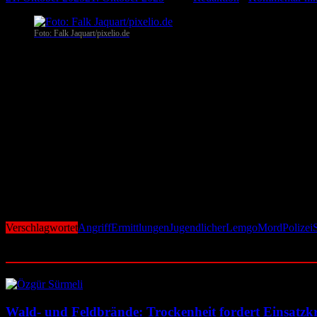
Foto: Falk Jaquart/pixelio.de
Lemgo. Schockierende Tat am Montagabend in Lemgo: In einem Supermar
Mann den Jungen während eines erneuten Streits im Kassenbereich mit
Zuvor war es offenbar bereits auf dem Parkplatz vor dem Supermarkt 
auslöste, ist bislang unklar.
Der mutmaßliche Täter wurde kurz nach der Tat im Stadtgebiet von
Bielefeld hat die Ermittlungen unter Leitung von Kriminalhauptko
Zu Alter und Identität des Jugendlichen machten die Behörden bislan
Tatort und befragte Zeugen, um die Hintergründe der tödlichen Ausei
Anwohnerinnen und Anwohner zeigten sich tief betroffen von der Ta
Verschlagwortet
Angriff
Ermittlungen
Jugendlicher
Lemgo
Mord
Polizei
Ähnliche Beiträge
Wald- und Feldbrände: Trockenheit fordert Einsatzkr