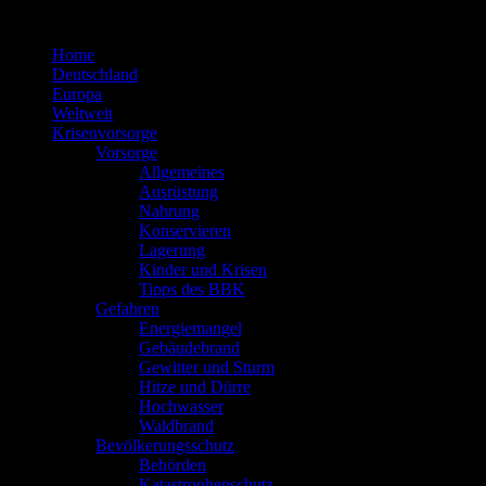
Zum
Inhalt
Home
springen
Deutschland
Europa
Weltweit
Krisenvorsorge
Vorsorge
Allgemeines
Ausrüstung
Nahrung
Konservieren
Lagerung
Kinder und Krisen
Tipps des BBK
Gefahren
Energiemangel
Gebäudebrand
Gewitter und Sturm
Hitze und Dürre
Hochwasser
Waldbrand
Bevölkerungsschutz
Behörden
Katastrophenschutz