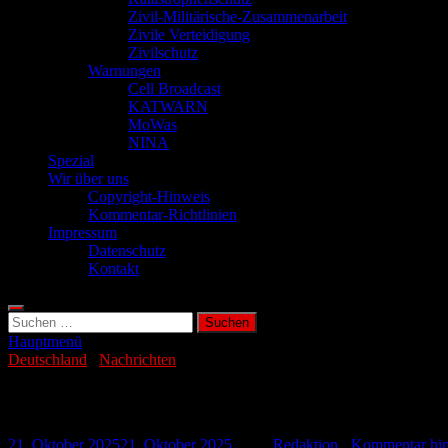
Zivil-Militärische-Zusammenarbeit
Zivile Verteidigung
Zivilschutz
Warnungen
Cell Broadcast
KATWARN
MoWas
NINA
Spezial
Wir über uns
Copyright-Hinweis
Kommentar-Richtlinien
Impressum
Datenschutz
Kontakt
Suchen
nach:
Hauptmenü
Deutschland
/
Nachrichten
Jugendlicher stirbt bei Streit in Supermar
21. Oktober 2025
21. Oktober 2025
-
von
Redaktion
-
Kommentar hin