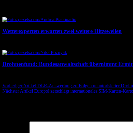
7. August 2026
7. August 2026
Wetterexperten erwarten zwei weitere Hitzewellen
7. August 2026
7. August 2026
Drohnenfund: Bundesanwaltschaft übernimmt Ermit
7. August 2026
7. August 2026
Beitragsnavigation
Vorheriger Artikel
DLR-Auswertung zu Folgen unautorisierter Drohn
Nächster Artikel
Europol zerschlägt internationales SIM-Karten-Karte
Schreibe einen Kommentar
Deine E-Mail-Adresse wird nicht veröffentlicht.
Erforderliche Felder 