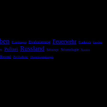
ationale oder internationale Konflikte, Naturkatastrophen,
Kommunikationskanäle, um schnell, effektiv und überparteilich zu
ben
Feuerwehr
Evakuierung
Ermittlungen
Frankreich
Gewitter
Russland
Polizei
Seismologie
Sabotage
en
Spanien
dbrand
Zivilschutz
Überschwemmungen