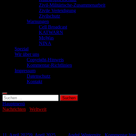
Zivil-Militärische-Zusammenarbeit
Zivile Verteidigung
Zivilschutz
Warnungen
Cell Broadcast
KATWARN
MoWas
NINA
Spezial
Wir über uns
Copyright-Hinweis
Kommentar-Richtlinien
Impressum
Datenschutz
Kontakt
Suchen
nach:
Hauptmenü
Nachrichten
/
Weltweit
KI warnt vor einem EMP-Angriff auf die
11. April 2025
9. April 2025
-
von
André Winternitz
-
Kommentar hint