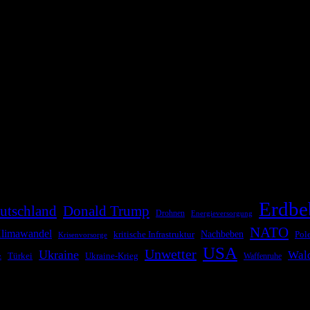
die Bevölkerung über außergewöhnliche Gefahren- und Schadenlagen wie n
risen zu informieren. Das System nutzt verschiedene Technologien und 
Erdbe
utschland
Donald Trump
Drohnen
Energieversorgung
NATO
limawandel
kritische Infrastruktur
Nachbeben
Pol
Krisenvorsorge
USA
Unwetter
Ukraine
Wal
Ukraine-Krieg
Türkei
z
Waffenruhe