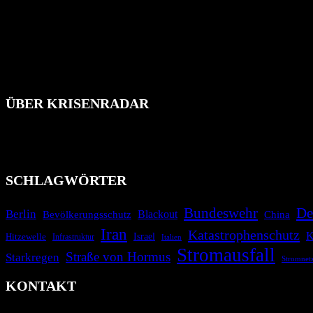
ÜBER KRISENRADAR
Das Krisenradar ist ein innovatives Projekt, das darauf abzielt, 
Industrieunfälle, Pandemien, terroristische Angriffe und Migrationsk
informieren.
SCHLAGWÖRTER
Bundeswehr
De
Berlin
Blackout
China
Bevölkerungsschutz
Iran
Katastrophenschutz
K
Israel
Hitzewelle
Infrastruktur
Italien
Stromausfall
Straße von Hormus
Starkregen
Stromnet
KONTAKT
krisenradar.org