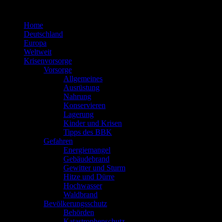
Zum
Inhalt
Home
springen
Deutschland
Europa
Weltweit
Krisenvorsorge
Vorsorge
Allgemeines
Ausrüstung
Nahrung
Konservieren
Lagerung
Kinder und Krisen
Tipps des BBK
Gefahren
Energiemangel
Gebäudebrand
Gewitter und Sturm
Hitze und Dürre
Hochwasser
Waldbrand
Bevölkerungsschutz
Behörden
Katastrophenschutz