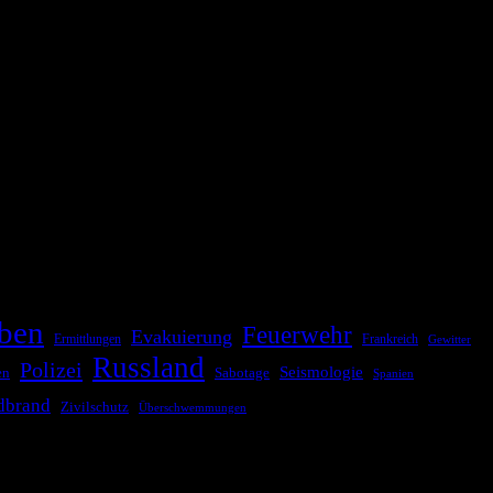
ationale oder internationale Konflikte, Naturkatastrophen,
Kommunikationskanäle, um schnell, effektiv und überparteilich zu
ben
Feuerwehr
Evakuierung
Ermittlungen
Frankreich
Gewitter
Russland
Polizei
Seismologie
Sabotage
en
Spanien
dbrand
Zivilschutz
Überschwemmungen