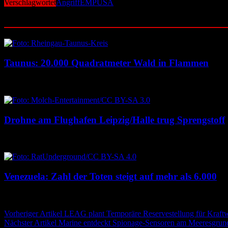
Verschlagwortet
Angriff
EMP
USA
Ähnliche Beiträge
Taunus: 20.000 Quadratmeter Wald in Flammen
6. August 2026
6. August 2026
Drohne am Flughafen Leipzig/Halle trug Sprengstoff
6. August 2026
6. August 2026
Venezuela: Zahl der Toten steigt auf mehr als 6.000
6. August 2026
6. August 2026
Beitragsnavigation
Vorheriger Artikel
LEAG plant Temporäre Reservestellung für Kraft
Nächster Artikel
Marine entdeckt Spionage-Sensoren am Meeresgrun