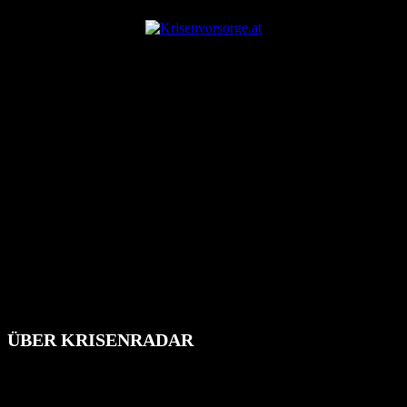
ÜBER KRISENRADAR
Das Krisenradar ist ein innovatives Projekt, das darauf abzielt, die
Bevölkerung über außergewöhnliche Gefahren- und Schadenlagen
wie nationale oder internationale Konflikte, Naturkatastrophen,