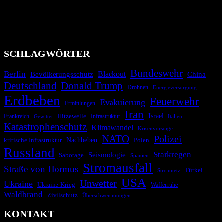
Industrieunfälle, Pandemien, terroristische Angriffe und
Migrationskrisen zu informieren. Das System nutzt verschiedene
Technologien und Kommunikationskanäle, um schnell, effektiv und
überparteilich zu informieren.
SCHLAGWÖRTER
Bundeswehr
Berlin
Bevölkerungsschutz
Blackout
China
Deutschland
Donald Trump
Drohnen
Energieversorgung
Erdbeben
Feuerwehr
Evakuierung
Ermittlungen
Iran
Israel
Hitzewelle
Frankreich
Infrastruktur
Italien
Gewitter
Katastrophenschutz
Klimawandel
Krisenvorsorge
NATO
Polizei
kritische Infrastruktur
Nachbeben
Polen
Russland
Starkregen
Seismologie
Sabotage
Spanien
Stromausfall
Straße von Hormus
Türkei
Stromnetz
USA
Unwetter
Ukraine
Ukraine-Krieg
Waffenruhe
Waldbrand
Zivilschutz
Überschwemmungen
KONTAKT