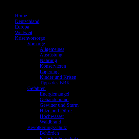
Zum
Inhalt
Home
springen
Deutschland
Europa
Weltweit
Krisenvorsorge
Vorsorge
Allgemeines
Ausrüstung
Nahrung
Konservieren
Lagerung
Kinder und Krisen
Tipps des BBK
Gefahren
Energiemangel
Gebäudebrand
Gewitter und Sturm
Hitze und Dürre
Hochwasser
Waldbrand
Bevölkerungsschutz
Behörden
Katastrophenschutz