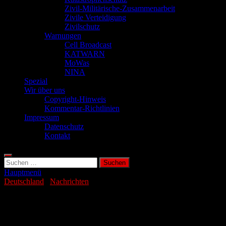
Zivil-Militärische-Zusammenarbeit
Zivile Verteidigung
Zivilschutz
Warnungen
Cell Broadcast
KATWARN
MoWas
NINA
Spezial
Wir über uns
Copyright-Hinweis
Kommentar-Richtlinien
Impressum
Datenschutz
Kontakt
Suchen
nach:
Hauptmenü
Deutschland
/
Nachrichten
Reizgasattacke m Leipziger
Hauptbahnhof