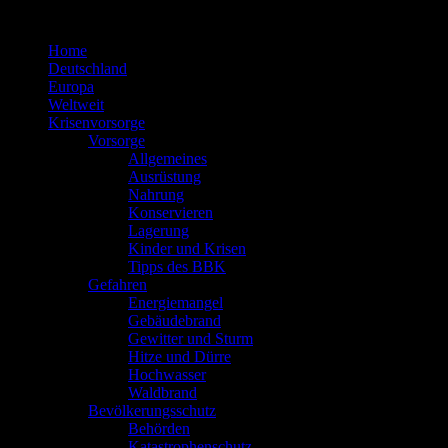
Zum
Inhalt
Home
springen
Deutschland
Europa
Weltweit
Krisenvorsorge
Vorsorge
Allgemeines
Ausrüstung
Nahrung
Konservieren
Lagerung
Kinder und Krisen
Tipps des BBK
Gefahren
Energiemangel
Gebäudebrand
Gewitter und Sturm
Hitze und Dürre
Hochwasser
Waldbrand
Bevölkerungsschutz
Behörden
Katastrophenschutz