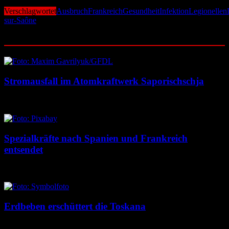
Verschlagwortet
Ausbruch
Frankreich
Gesundheit
Infektion
Legionellen
sur-Saône
Ähnliche Beiträge
Stromausfall im Atomkraftwerk Saporischschja
6. August 2026
6. August 2026
Spezialkräfte nach Spanien und Frankreich
entsendet
5. August 2026
5. August 2026
Erdbeben erschüttert die Toskana
5. August 2026
5. August 2026