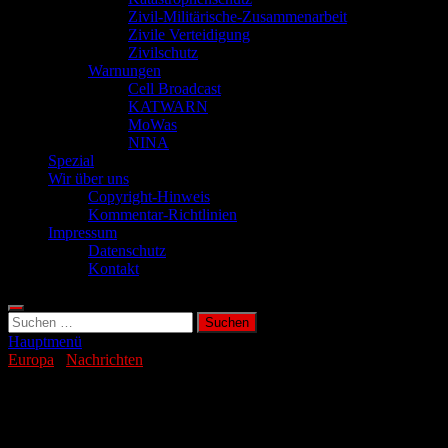
Zivil-Militärische-Zusammenarbeit
Zivile Verteidigung
Zivilschutz
Warnungen
Cell Broadcast
KATWARN
MoWas
NINA
Spezial
Wir über uns
Copyright-Hinweis
Kommentar-Richtlinien
Impressum
Datenschutz
Kontakt
Suchen
nach:
Hauptmenü
Europa
/
Nachrichten
Verseuchtes Wasser: Tödliche Fälle im
Nachbarland