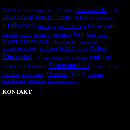
Bundeswehr
Berlin
Blackout
China
Bevölkerungsschutz
Deutschland
Donald Trump
Drohnen
Energieversorgung
Erdbeben
Feuerwehr
Evakuierung
Ermittlungen
Iran
Israel
Frankreich
Hitzewelle
Infrastruktur
Italien
Gewitter
Katastrophenschutz
Klimawandel
Krisenvorsorge
NATO
Polizei
kritische Infrastruktur
Nachbeben
Polen
Russland
Starkregen
Seismologie
Sabotage
Spanien
Stromausfall
Straße von Hormus
Türkei
Stromnetz
USA
Unwetter
Ukraine
Ukraine-Krieg
Waffenruhe
Waldbrand
Zivilschutz
Überschwemmungen
KONTAKT
krisenradar.org
Herausgegeben von winternitzmedia
Pollhansheide 38a
D-33758 Schloß Holte-Stukenbrock
Telefon: +49 174 9448913