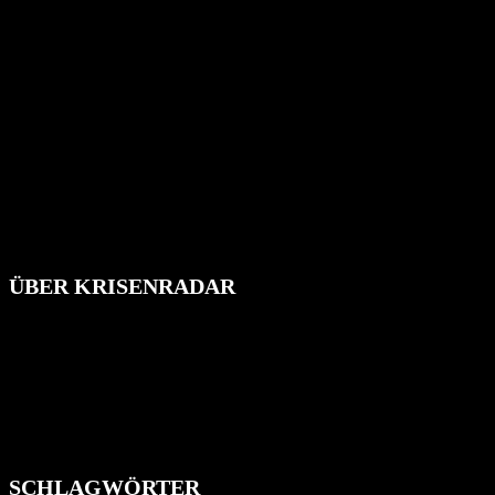
ÜBER KRISENRADAR
Das Krisenradar ist ein innovatives Projekt, das darauf abzielt, die
Bevölkerung über außergewöhnliche Gefahren- und Schadenlagen
wie nationale oder internationale Konflikte, Naturkatastrophen,
Industrieunfälle, Pandemien, terroristische Angriffe und
Migrationskrisen zu informieren. Das System nutzt verschiedene
Technologien und Kommunikationskanäle, um schnell, effektiv und
überparteilich zu informieren.
SCHLAGWÖRTER