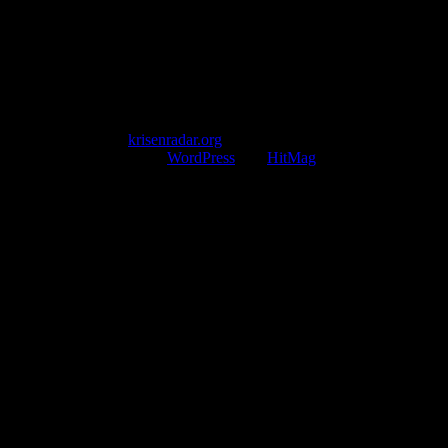
Mail: kontakt@krisenradar.org
www.krisenradar.org
E-Mail-Support
service@krisenradar.org
Servicezeiten
Montag – Freitag 09:00 – 17:00 Uhr (E-Mail)
Copyright © 2026
krisenradar.org
.
Mit Stolz präsentiert von
WordPress
und
HitMag
.