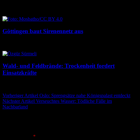
8. August 2026
8. August 2026
Göttingen baut Sirenennetz aus
8. August 2026
8. August 2026
Wald- und Feldbrände: Trockenheit fordert
Einsatzkräfte
7. August 2026
7. August 2026
Beitragsnavigation
Vorheriger Artikel
Oslo: Sprengsätze nahe Königspalast entdeckt
Nächster Artikel
Verseuchtes Wasser: Tödliche Fälle im
Nachbarland
Schreibe einen Kommentar
Deine E-Mail-Adresse wird nicht veröffentlicht.
Erforderliche
Felder sind mit
*
markiert