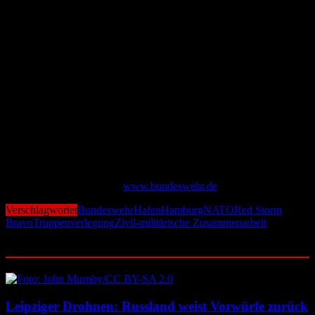
handlungsfähig bleibt.
Deutschland als NATO-Knotenpunkt
Der Hintergrund: Mit dem Operationsplan Deutschland regelt die
Bundeswehr den militärischen Beitrag zur Gesamtverteidigung.
Hamburg ist dabei von zentraler Bedeutung, da über Hafen, Schiene
und Straße eine schnelle Verlegung von Kräften in Richtung
Osteuropa ermöglicht werden muss.
Die dreitägige Übung gilt als wichtiger Härtetest – nicht nur für die
Bundeswehr, sondern auch für Hamburgs Behörden und
Infrastruktur.
Mehr Informationen unter
www.bundeswehr.de
Verschlagwortet
Bundeswehr
Hafen
Hamburg
NATO
Red Storm
Bravo
Truppenverlegung
Zivil-militärische Zusammenarbeit
Ähnliche Beiträge
Leipziger Drohnen: Russland weist Vorwürfe zurück