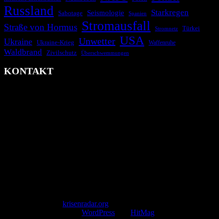
Russland
Starkregen
Seismologie
Sabotage
Spanien
Stromausfall
Straße von Hormus
Türkei
Stromnetz
USA
Unwetter
Ukraine
Ukraine-Krieg
Waffenruhe
Waldbrand
Zivilschutz
Überschwemmungen
KONTAKT
krisenradar.org
Herausgegeben von winternitzmedia
Pollhansheide 38a
D-33758 Schloß Holte-Stukenbrock
Telefon: +49 174 9448913
Mail: kontakt@krisenradar.org
www.krisenradar.org
E-Mail-Support
service@krisenradar.org
Servicezeiten
Montag – Freitag 09:00 – 17:00 Uhr (E-Mail)
Copyright © 2026
krisenradar.org
.
Mit Stolz präsentiert von
WordPress
und
HitMag
.