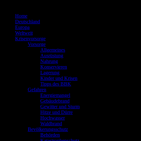
Zum
Inhalt
Home
springen
Deutschland
Europa
Weltweit
Krisenvorsorge
Vorsorge
Allgemeines
Ausrüstung
Nahrung
Konservieren
Lagerung
Kinder und Krisen
Tipps des BBK
Gefahren
Energiemangel
Gebäudebrand
Gewitter und Sturm
Hitze und Dürre
Hochwasser
Waldbrand
Bevölkerungsschutz
Behörden
Katastrophenschutz