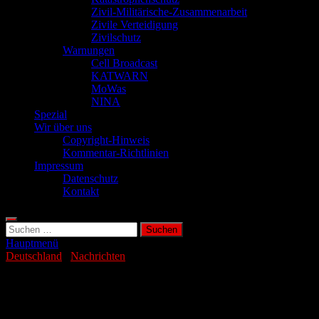
Zivil-Militärische-Zusammenarbeit
Zivile Verteidigung
Zivilschutz
Warnungen
Cell Broadcast
KATWARN
MoWas
NINA
Spezial
Wir über uns
Copyright-Hinweis
Kommentar-Richtlinien
Impressum
Datenschutz
Kontakt
Suchen
nach:
Hauptmenü
Deutschland
/
Nachrichten
Red Storm Bravo: Bundeswehr-Übung in
Hamburg