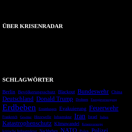
ÜBER KRISENRADAR
Das Krisenradar ist ein innovatives Projekt, das darauf abzielt, die
Bevölkerung über außergewöhnliche Gefahren- und Schadenlagen
wie nationale oder internationale Konflikte, Naturkatastrophen,
Industrieunfälle, Pandemien, terroristische Angriffe und
Migrationskrisen zu informieren. Das System nutzt verschiedene
Technologien und Kommunikationskanäle, um schnell, effektiv und
überparteilich zu informieren.
SCHLAGWÖRTER
Bundeswehr
Berlin
Bevölkerungsschutz
Blackout
China
Deutschland
Donald Trump
Drohnen
Energieversorgung
Erdbeben
Feuerwehr
Evakuierung
Ermittlungen
Iran
Israel
Hitzewelle
Frankreich
Infrastruktur
Italien
Gewitter
Katastrophenschutz
Klimawandel
Krisenvorsorge
NATO
Polizei
kritische Infrastruktur
Nachbeben
Polen