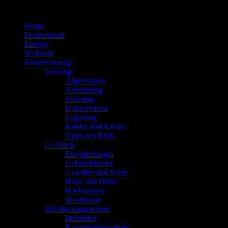
Zum
Inhalt
Home
springen
Deutschland
Europa
Weltweit
Krisenvorsorge
Vorsorge
Allgemeines
Ausrüstung
Nahrung
Konservieren
Lagerung
Kinder und Krisen
Tipps des BBK
Gefahren
Energiemangel
Gebäudebrand
Gewitter und Sturm
Hitze und Dürre
Hochwasser
Waldbrand
Bevölkerungsschutz
Behörden
Katastrophenschutz