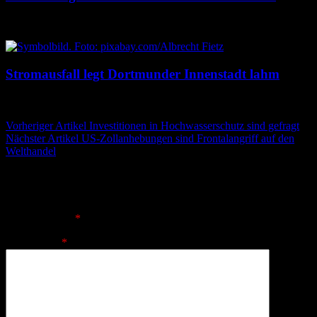
10. August 2026
10. August 2026
Stromausfall legt Dortmunder Innenstadt lahm
10. August 2026
10. August 2026
Beitragsnavigation
Vorheriger Artikel
Investitionen in Hochwasserschutz sind gefragt
Nächster Artikel
US-Zollanhebungen sind Frontalangriff auf den
Welthandel
Schreibe einen Kommentar
Deine E-Mail-Adresse wird nicht veröffentlicht.
Erforderliche
Felder sind mit
*
markiert
Kommentar
*