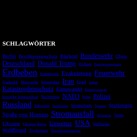
Bevölkerung über außergewöhnliche Gefahren- und Schadenlagen
wie nationale oder internationale Konflikte, Naturkatastrophen,
Industrieunfälle, Pandemien, terroristische Angriffe und
Migrationskrisen zu informieren. Das System nutzt verschiedene
Technologien und Kommunikationskanäle, um schnell, effektiv und
überparteilich zu informieren.
SCHLAGWÖRTER
Bundeswehr
Berlin
Blackout
China
Bevölkerungsschutz
Deutschland
Donald Trump
Drohnen
Energieversorgung
Erdbeben
Feuerwehr
Evakuierung
Ermittlungen
Iran
Israel
Frankreich
Hitzewelle
Infrastruktur
Italien
Katastrophenschutz
Klimawandel
Krisenvorsorge
NATO
Polizei
kritische Infrastruktur
Nachbeben
Polen
Russland
Starkregen
Seismologie
Sabotage
Spanien
Sanktionen
Stromausfall
Straße von Hormus
Türkei
Stromnetz
USA
Unwetter
Ukraine
Ukraine-Krieg
Waffenruhe
Waldbrand
Zivilschutz
Überschwemmungen