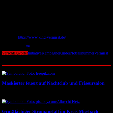
Die Kampagne wurde gemeinsam mit screenery, seatback, MMR
Media und DOOHVOLUTION umgesetzt. Außerdem wird die
Aktion von zahlreichen Partnern pro bono unterstützt. Dazu gehören
der Werbevermarkter Ströer, der Carsharing-Anbieter Free2Move,
das Warenhaus GALERIA sowie der ProSiebenSat.1-Vermarkter
Seven.One Media.
Weitere Informationen und das digitale Vermisstenformular finden
Sie unter:
https://www.kind-vermisst.de/
Mit Material von
ots
Verschlagwortet
Initiative
Kampagne
Kinder
Notfallnummer
Vermisst
Ähnliche Beiträge
Maskierter feuert auf Nachtclub und Friseursalon
10. August 2026
10. August 2026
Großflächiger Stromausfall im Kreis Miesbach