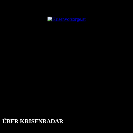
ANZEIGE
ÜBER KRISENRADAR
Das Krisenradar ist ein innovatives Projekt, das darauf abzielt, die