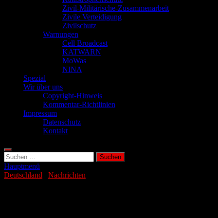
Zivil-Militärische-Zusammenarbeit
Zivile Verteidigung
Zivilschutz
Warnungen
Cell Broadcast
KATWARN
MoWas
NINA
Spezial
Wir über uns
Copyright-Hinweis
Kommentar-Richtlinien
Impressum
Datenschutz
Kontakt
Suchen
nach:
Hauptmenü
Deutschland
/
Nachrichten
Vermisst! Was tun, wenn mein Kind
verschwindet?