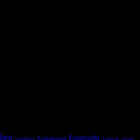
ationale oder internationale Konflikte, Naturkatastrophen,
Kommunikationskanäle, um schnell, effektiv und überparteilich zu
ben
Feuerwehr
Evakuierung
Ermittlungen
Frankreich
Gewitter