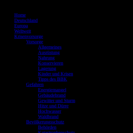
Zum
Inhalt
Home
springen
Deutschland
Europa
Weltweit
Krisenvorsorge
Vorsorge
Allgemeines
Ausrüstung
Nahrung
Konservieren
Lagerung
Kinder und Krisen
Tipps des BBK
Gefahren
Energiemangel
Gebäudebrand
Gewitter und Sturm
Hitze und Dürre
Hochwasser
Waldbrand
Bevölkerungsschutz
Behörden
Katastrophenschutz