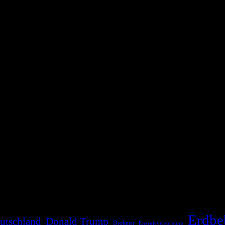
die Bevölkerung über außergewöhnliche Gefahren- und Schadenlagen wie n
risen zu informieren. Das System nutzt verschiedene Technologien und 
Erdbe
utschland
Donald Trump
Drohnen
Energieversorgung