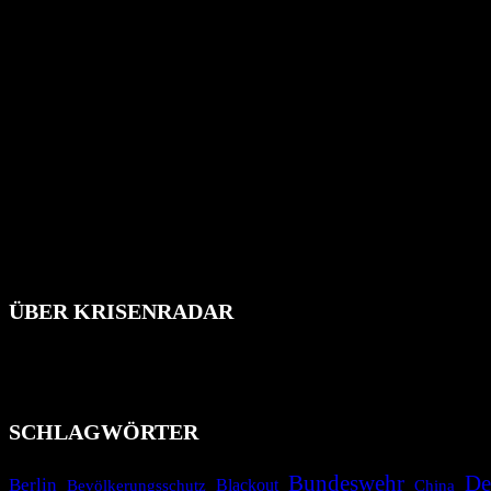
ÜBER KRISENRADAR
Das Krisenradar ist ein innovatives Projekt, das darauf abzielt, 
Industrieunfälle, Pandemien, terroristische Angriffe und Migrationsk
informieren.
SCHLAGWÖRTER
Bundeswehr
De
Berlin
Blackout
China
Bevölkerungsschutz