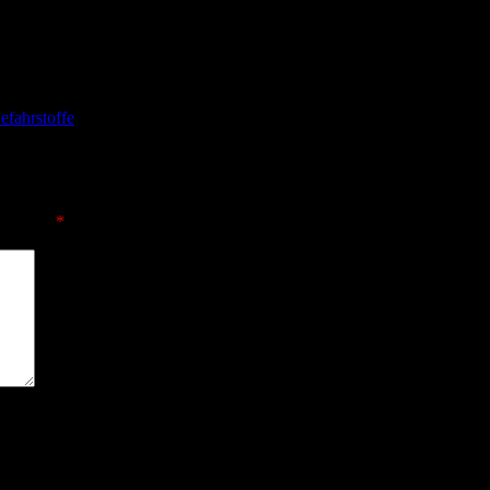
efahrstoffe
sind mit
*
markiert