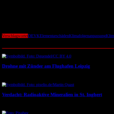
Zwar vermuten der Umfrage zufolge 62 Prozent, dass sie in den näch
weitere 15 Prozent sind unsicher. Das sind deutlich mehr als diejen
möchte, braucht Versicherungsschutz gegen Elementarschäden. „Be
erklärt Dr. Michael Zons. „Damit schützen wir unsere Versicherten vo
Das Meinungsforschungsunternehmen Civey hat vom 05. bis 07.02.20
mit Wohneigentum. Der statistische Fehler der Gesamtergebnisse lieg
Verschlagwortet
DEVK
Elementarschäden
Klimafolgenanpassung
Klim
Ähnliche Beiträge
Drohne mit Zünder am Flughafen Leipzig
5. August 2026
5. August 2026
Verdacht: Radioaktive Mineralien in St. Ingbert
5. August 2026
5. August 2026