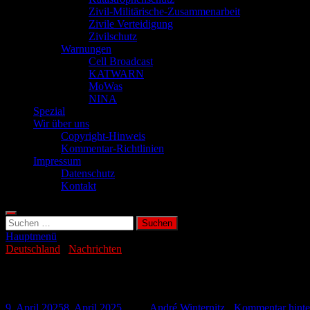
Zivil-Militärische-Zusammenarbeit
Zivile Verteidigung
Zivilschutz
Warnungen
Cell Broadcast
KATWARN
MoWas
NINA
Spezial
Wir über uns
Copyright-Hinweis
Kommentar-Richtlinien
Impressum
Datenschutz
Kontakt
Suchen
nach:
Hauptmenü
Deutschland
/
Nachrichten
Investitionen in Hochwasserschutz sind ge
9. April 2025
8. April 2025
-
von
André Winternitz
-
Kommentar hinte