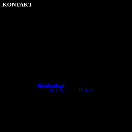
KONTAKT
krisenradar.org
Herausgegeben von winternitzmedia
Pollhansheide 38a
D-33758 Schloß Holte-Stukenbrock
Telefon: +49 174 9448913
Mail: kontakt@krisenradar.org
www.krisenradar.org
E-Mail-Support
service@krisenradar.org
Servicezeiten
Montag – Freitag 09:00 – 17:00 Uhr (E-Mail)
Copyright © 2026
krisenradar.org
.
Mit Stolz präsentiert von
WordPress
und
HitMag
.