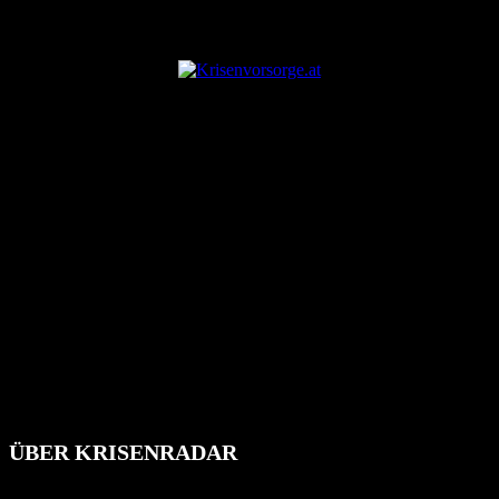
ANZEIGE
ÜBER KRISENRADAR
Das Krisenradar ist ein innovatives Projekt, das darauf abzielt, die