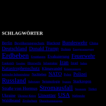
Bevölkerung über außergewöhnliche Gefahren- und Schadenlagen
wie nationale oder internationale Konflikte, Naturkatastrophen,
Industrieunfälle, Pandemien, terroristische Angriffe und
Migrationskrisen zu informieren. Das System nutzt verschiedene
Technologien und Kommunikationskanäle, um schnell, effektiv und
überparteilich zu informieren.
SCHLAGWÖRTER
Bundeswehr
Berlin
Blackout
China
Bevölkerungsschutz
Deutschland
Donald Trump
Drohnen
Energieversorgung
Erdbeben
Feuerwehr
Evakuierung
Ermittlungen
Iran
Israel
Frankreich
Hitzewelle
Infrastruktur
Italien
Gewitter
Katastrophenschutz
Klimawandel
Krisenvorsorge
NATO
Polizei
kritische Infrastruktur
Nachbeben
Polen
Russland
Starkregen
Seismologie
Sabotage
Spanien
Stromausfall
Straße von Hormus
Türkei
Stromnetz
USA
Unwetter
Ukraine
Ukraine-Krieg
Waffenruhe
Waldbrand
Zivilschutz
Überschwemmungen