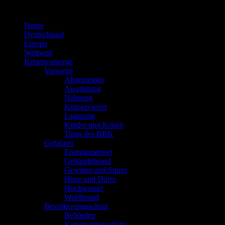
Zum
Inhalt
Home
springen
Deutschland
Europa
Weltweit
Krisenvorsorge
Vorsorge
Allgemeines
Ausrüstung
Nahrung
Konservieren
Lagerung
Kinder und Krisen
Tipps des BBK
Gefahren
Energiemangel
Gebäudebrand
Gewitter und Sturm
Hitze und Dürre
Hochwasser
Waldbrand
Bevölkerungsschutz
Behörden
Katastrophenschutz