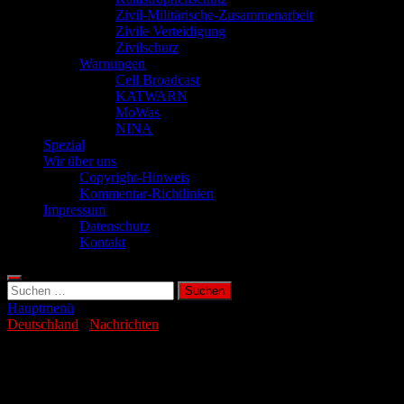
Zivil-Militärische-Zusammenarbeit
Zivile Verteidigung
Zivilschutz
Warnungen
Cell Broadcast
KATWARN
MoWas
NINA
Spezial
Wir über uns
Copyright-Hinweis
Kommentar-Richtlinien
Impressum
Datenschutz
Kontakt
Suchen
nach:
Hauptmenü
Deutschland
/
Nachrichten
Unbekannte lockern Radmuttern an
Rettungswagen