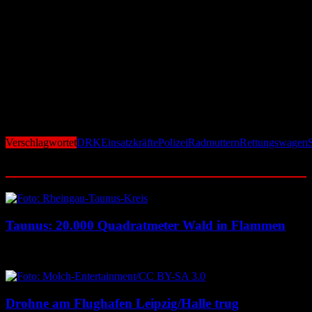
geraten. Er appellierte eindringlich an mögliche Täter, von weiteren
Aktionen abzusehen, und äußerte die Hoffnung, dass die
Verantwortlichen schnell identifiziert und zur Rechenschaft gezogen
werden.
Das DRK hat nach eigenen Angaben alle Mitarbeitenden über die
Vorfälle informiert und zusätzliche Sicherheitsmaßnahmen ergriffen.
Die Ereignisse werfen zugleich Fragen nach der Sicherheit von
Einsatzfahrzeugen auf und sorgen weit über den Landkreis
Schaumburg hinaus für Besorgnis. Die Ermittlungen dauern an.
Verschlagwortet
DRK
Einsatzkräfte
Polizei
Radmuttern
Rettungswagen
Ähnliche Beiträge
Taunus: 20.000 Quadratmeter Wald in Flammen
6. August 2026
6. August 2026
Drohne am Flughafen Leipzig/Halle trug