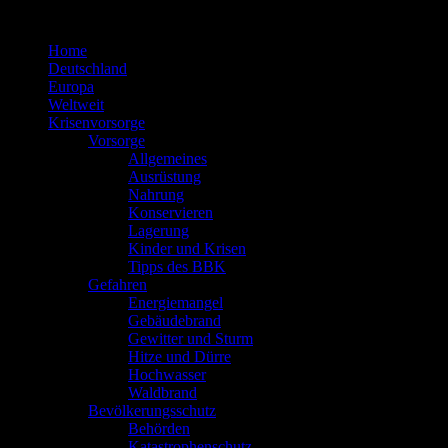
Zum
Inhalt
Home
springen
Deutschland
Europa
Weltweit
Krisenvorsorge
Vorsorge
Allgemeines
Ausrüstung
Nahrung
Konservieren
Lagerung
Kinder und Krisen
Tipps des BBK
Gefahren
Energiemangel
Gebäudebrand
Gewitter und Sturm
Hitze und Dürre
Hochwasser
Waldbrand
Bevölkerungsschutz
Behörden
Katastrophenschutz