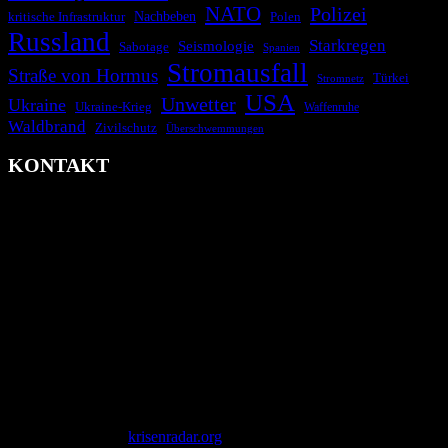
NATO
Polizei
kritische Infrastruktur
Nachbeben
Polen
Russland
Starkregen
Seismologie
Sabotage
Spanien
Stromausfall
Straße von Hormus
Türkei
Stromnetz
USA
Unwetter
Ukraine
Ukraine-Krieg
Waffenruhe
Waldbrand
Zivilschutz
Überschwemmungen
KONTAKT
krisenradar.org
Herausgegeben von winternitzmedia
Pollhansheide 38a
D-33758 Schloß Holte-Stukenbrock
Telefon: +49 174 9448913
Mail: kontakt@krisenradar.org
www.krisenradar.org
E-Mail-Support
service@krisenradar.org
Servicezeiten
Montag – Freitag 09:00 – 17:00 Uhr (E-Mail)
Copyright © 2026
krisenradar.org
.