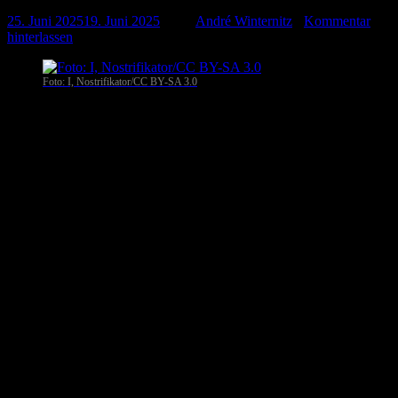
25. Juni 2025
19. Juni 2025
-
von
André Winternitz
-
Kommentar
hinterlassen
Foto: I, Nostrifikator/CC BY-SA 3.0
Prag
. Tschechien treibt seine Atomstrategie weiter voran: Die
Regierung in Prag hat jetzt einen Milliardenauftrag für den Bau
zweier neuer Reaktoren im Kernkraftwerk Dukovany offiziell an
das südkoreanische Unternehmen KHNP vergeben. Regierungschef
Petr Fiala sprach von einem „entscheidenden Schritt für mehr
Energiesicherheit und Unabhängigkeit“.
Juristisches Tauziehen mit EDF beendet
Die Unterzeichnung des Vertrags hatte sich mehrfach verzögert –
Hintergrund war eine Beschwerde des unterlegenen französischen
Energiekonzerns EDF, der die Ausschreibung gegen KHNP
verloren hatte. Nachdem die tschechische Wettbewerbsbehörde die
Beschwerde abwies, reichte EDF Klage ein. Ein Gericht stoppte
daraufhin vorläufig die Vertragsunterzeichnung. Doch ein höheres
Gericht kassierte dieses Urteil nun wegen Verfahrensfehlern – der
Weg für den Deal war frei.