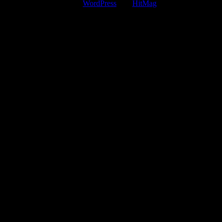
Mit Stolz präsentiert von
WordPress
und
HitMag
.