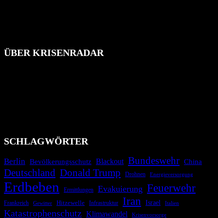
ÜBER KRISENRADAR
Das Krisenradar ist ein innovatives Projekt, das darauf abzielt, die
Bevölkerung über außergewöhnliche Gefahren- und Schadenlagen
wie nationale oder internationale Konflikte, Naturkatastrophen,
Industrieunfälle, Pandemien, terroristische Angriffe und
Migrationskrisen zu informieren. Das System nutzt verschiedene
Technologien und Kommunikationskanäle, um schnell, effektiv und
überparteilich zu informieren.
SCHLAGWÖRTER
Bundeswehr
Berlin
Blackout
China
Bevölkerungsschutz
Deutschland
Donald Trump
Drohnen
Energieversorgung
Erdbeben
Feuerwehr
Evakuierung
Ermittlungen
Iran
Israel
Hitzewelle
Frankreich
Infrastruktur
Italien
Gewitter
Katastrophenschutz
Klimawandel
Krisenvorsorge