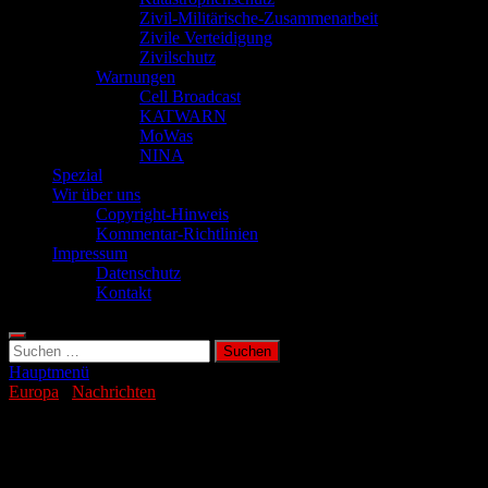
Zivil-Militärische-Zusammenarbeit
Zivile Verteidigung
Zivilschutz
Warnungen
Cell Broadcast
KATWARN
MoWas
NINA
Spezial
Wir über uns
Copyright-Hinweis
Kommentar-Richtlinien
Impressum
Datenschutz
Kontakt
Suchen
nach:
Hauptmenü
Europa
/
Nachrichten
Tschechien beauftragt Südkoreaner für
zwei Kernreaktoren