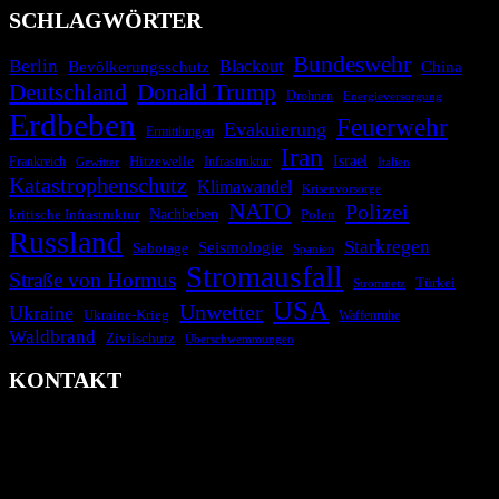
SCHLAGWÖRTER
Bundeswehr
Berlin
Blackout
China
Bevölkerungsschutz
Deutschland
Donald Trump
Drohnen
Energieversorgung
Erdbeben
Feuerwehr
Evakuierung
Ermittlungen
Iran
Israel
Frankreich
Hitzewelle
Infrastruktur
Italien
Gewitter
Katastrophenschutz
Klimawandel
Krisenvorsorge
NATO
Polizei
kritische Infrastruktur
Nachbeben
Polen
Russland
Starkregen
Seismologie
Sabotage
Spanien
Stromausfall
Straße von Hormus
Türkei
Stromnetz
USA
Unwetter
Ukraine
Ukraine-Krieg
Waffenruhe
Waldbrand
Zivilschutz
Überschwemmungen
KONTAKT
krisenradar.org
Herausgegeben von winternitzmedia
Pollhansheide 38a
D-33758 Schloß Holte-Stukenbrock