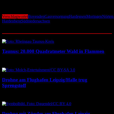
Nach Einschätzung der EAM wird der Großteil der Haushalte im
Laufe des Tages wieder zuverlässig mit Gas versorgt sein.
Verschlagwortet
Bovenden
Gasversorgung
Hardegsen
Moringen
Nörten
Hardenberg
Südniedersachsen
Ähnliche Beiträge
Taunus: 20.000 Quadratmeter Wald in Flammen
6. August 2026
6. August 2026
Drohne am Flughafen Leipzig/Halle trug
Sprengstoff
6. August 2026
6. August 2026
Drohne mit Zünder am Flughafen Leipzig