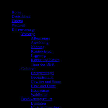
Zum
Inhalt
Home
springen
Deutschland
Europa
Weltweit
Krisenvorsorge
Vorsorge
Allgemeines
Ausrüstung
Nahrung
Konservieren
Lagerung
Kinder und Krisen
Tipps des BBK
Gefahren
Energiemangel
Gebäudebrand
Gewitter und Sturm
Hitze und Dürre
Hochwasser
Waldbrand
Bevölkerungsschutz
Behörden
Katastrophenschutz