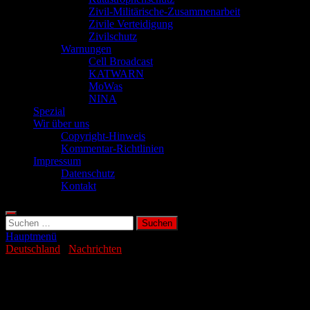
Zivil-Militärische-Zusammenarbeit
Zivile Verteidigung
Zivilschutz
Warnungen
Cell Broadcast
KATWARN
MoWas
NINA
Spezial
Wir über uns
Copyright-Hinweis
Kommentar-Richtlinien
Impressum
Datenschutz
Kontakt
Suchen
nach:
Hauptmenü
Deutschland
/
Nachrichten
Störung bei der Gas-Versorgung in
Northeim