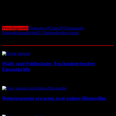
Vorlieben der Nutzer an – nicht aus Fürsorge, sondern aus
geschäftlichen Motiven. Je mehr Bindung entsteht, desto häufiger
greifen Nutzer auf die Chatbots zurück. Vasan warnt: Ohne klare
Grenzen für Minderjährige könnten KI-Begleiter Jugendliche in
gefährliche Situationen treiben.
Verschlagwortet
Character.AI
ChatGPT
Emotionale
Bindung
Jugendliche
KI-Chatbots
Risiken
Suizid
Ähnliche Beiträge
Wald- und Feldbrände: Trockenheit fordert
Einsatzkräfte
7. August 2026
7. August 2026
Wetterexperten erwarten zwei weitere Hitzewellen
7. August 2026
7. August 2026