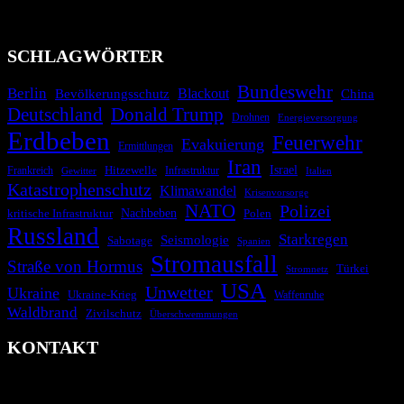
Technologien und Kommunikationskanäle, um schnell, effektiv und
überparteilich zu informieren.
SCHLAGWÖRTER
Bundeswehr
Berlin
Blackout
China
Bevölkerungsschutz
Deutschland
Donald Trump
Drohnen
Energieversorgung
Erdbeben
Feuerwehr
Evakuierung
Ermittlungen
Iran
Israel
Hitzewelle
Frankreich
Infrastruktur
Italien
Gewitter
Katastrophenschutz
Klimawandel
Krisenvorsorge
NATO
Polizei
kritische Infrastruktur
Nachbeben
Polen
Russland
Starkregen
Seismologie
Sabotage
Spanien
Stromausfall
Straße von Hormus
Türkei
Stromnetz
USA
Unwetter
Ukraine
Ukraine-Krieg
Waffenruhe
Waldbrand
Zivilschutz
Überschwemmungen
KONTAKT
krisenradar.org
Herausgegeben von winternitzmedia