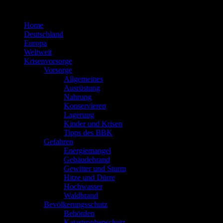
Zum
Inhalt
Home
springen
Deutschland
Europa
Weltweit
Krisenvorsorge
Vorsorge
Allgemeines
Ausrüstung
Nahrung
Konservieren
Lagerung
Kinder und Krisen
Tipps des BBK
Gefahren
Energiemangel
Gebäudebrand
Gewitter und Sturm
Hitze und Dürre
Hochwasser
Waldbrand
Bevölkerungsschutz
Behörden
Katastrophenschutz