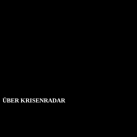
ÜBER KRISENRADAR
Das Krisenradar ist ein innovatives Projekt, das darauf abzielt, die
Bevölkerung über außergewöhnliche Gefahren- und Schadenlagen
wie nationale oder internationale Konflikte, Naturkatastrophen,
Industrieunfälle, Pandemien, terroristische Angriffe und
Migrationskrisen zu informieren. Das System nutzt verschiedene