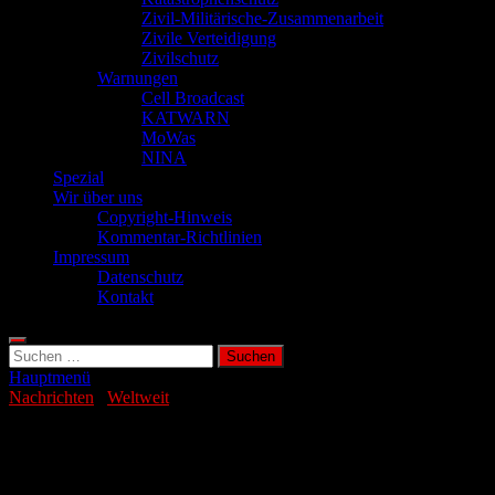
Zivil-Militärische-Zusammenarbeit
Zivile Verteidigung
Zivilschutz
Warnungen
Cell Broadcast
KATWARN
MoWas
NINA
Spezial
Wir über uns
Copyright-Hinweis
Kommentar-Richtlinien
Impressum
Datenschutz
Kontakt
Suchen
nach:
Hauptmenü
Nachrichten
/
Weltweit
KI-Bots sind für Jugendliche häufig
gefährlich