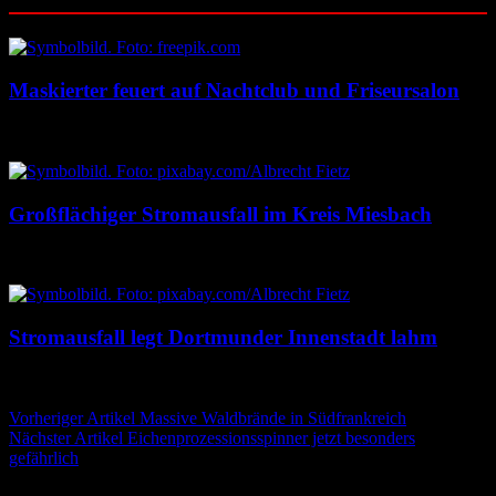
Ähnliche Beiträge
Maskierter feuert auf Nachtclub und Friseursalon
10. August 2026
10. August 2026
Großflächiger Stromausfall im Kreis Miesbach
10. August 2026
10. August 2026
Stromausfall legt Dortmunder Innenstadt lahm
10. August 2026
10. August 2026
Beitragsnavigation
Vorheriger Artikel
Massive Waldbrände in Südfrankreich
Nächster Artikel
Eichenprozessionsspinner jetzt besonders
gefährlich