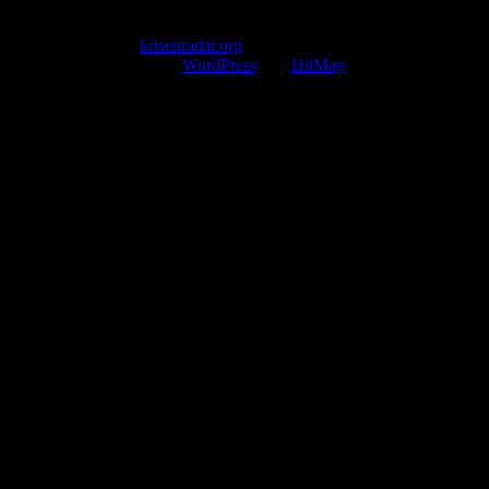
Servicezeiten
Montag – Freitag 09:00 – 17:00 Uhr (E-Mail)
Copyright © 2026
krisenradar.org
.
Mit Stolz präsentiert von
WordPress
und
HitMag
.