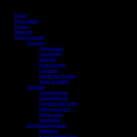
Zum
Inhalt
Home
springen
Deutschland
Europa
Weltweit
Krisenvorsorge
Vorsorge
Allgemeines
Ausrüstung
Nahrung
Konservieren
Lagerung
Kinder und Krisen
Tipps des BBK
Gefahren
Energiemangel
Gebäudebrand
Gewitter und Sturm
Hitze und Dürre
Hochwasser
Waldbrand
Bevölkerungsschutz
Behörden
Katastrophenschutz