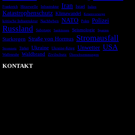
Iran
Israel
Frankreich
Hitzewelle
Infrastruktur
Italien
Katastrophenschutz
Klimawandel
Krisenvorsorge
NATO
Polizei
kritische Infrastruktur
Nachbeben
Polen
Russland
Seismologie
Sabotage
Spanien
Sanktionen
Stromausfall
Straße von Hormus
Starkregen
USA
Unwetter
Ukraine
Ukraine-Krieg
Türkei
Stromnetz
Waldbrand
Zivilschutz
Waffenruhe
Überschwemmungen
KONTAKT
krisenradar.org
Herausgegeben von winternitzmedia
Pollhansheide 38a
D-33758 Schloß Holte-Stukenbrock
Telefon: +49 174 9448913
Mail: kontakt@krisenradar.org
www.krisenradar.org
E-Mail-Support
service@krisenradar.org