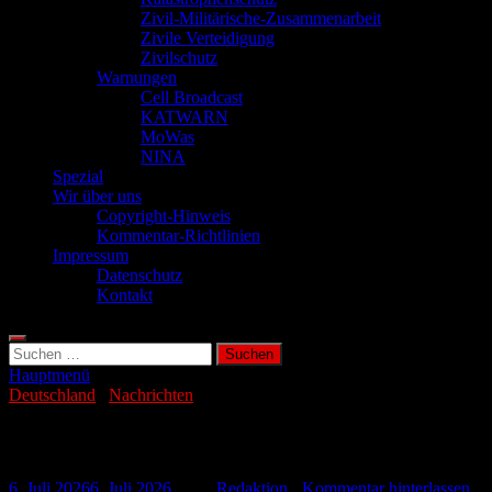
Zivil-Militärische-Zusammenarbeit
Zivile Verteidigung
Zivilschutz
Warnungen
Cell Broadcast
KATWARN
MoWas
NINA
Spezial
Wir über uns
Copyright-Hinweis
Kommentar-Richtlinien
Impressum
Datenschutz
Kontakt
Suchen
nach:
Hauptmenü
Deutschland
/
Nachrichten
Schüsse in Offenburg: Zwei Tote
6. Juli 2026
6. Juli 2026
-
von
Redaktion
-
Kommentar hinterlassen