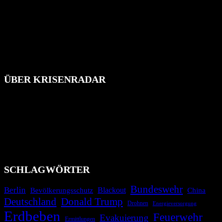
ÜBER KRISENRADAR
Das Krisenradar ist ein innovatives Projekt, das darauf abzielt, die
Bevölkerung über außergewöhnliche Gefahren- und Schadenlagen
wie nationale oder internationale Konflikte, Naturkatastrophen,
Industrieunfälle, Pandemien, terroristische Angriffe und
Migrationskrisen zu informieren. Das System nutzt verschiedene
Technologien und Kommunikationskanäle, um schnell, effektiv und
überparteilich zu informieren.
SCHLAGWÖRTER
Bundeswehr
Berlin
Bevölkerungsschutz
Blackout
China
Deutschland
Donald Trump
Drohnen
Energieversorgung
Erdbeben
Feuerwehr
Evakuierung
Ermittlungen