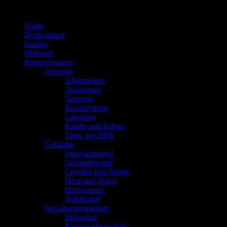
Zum
Inhalt
Home
springen
Deutschland
Europa
Weltweit
Krisenvorsorge
Vorsorge
Allgemeines
Ausrüstung
Nahrung
Konservieren
Lagerung
Kinder und Krisen
Tipps des BBK
Gefahren
Energiemangel
Gebäudebrand
Gewitter und Sturm
Hitze und Dürre
Hochwasser
Waldbrand
Bevölkerungsschutz
Behörden
Katastrophenschutz