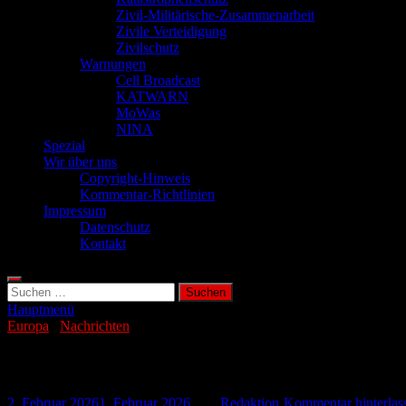
Zivil-Militärische-Zusammenarbeit
Zivile Verteidigung
Zivilschutz
Warnungen
Cell Broadcast
KATWARN
MoWas
NINA
Spezial
Wir über uns
Copyright-Hinweis
Kommentar-Richtlinien
Impressum
Datenschutz
Kontakt
Suchen
nach:
Hauptmenü
Europa
/
Nachrichten
Polen investiert in modernste Drohnenab
2. Februar 2026
1. Februar 2026
-
von
Redaktion
-
Kommentar hinterlas