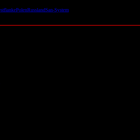
tflanke
Polen
Russland
San-System