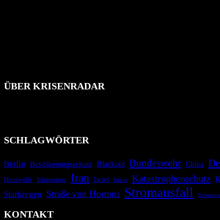
ÜBER KRISENRADAR
Das Krisenradar ist ein innovatives Projekt, das darauf abzielt, 
Industrieunfälle, Pandemien, terroristische Angriffe und Migrationsk
informieren.
SCHLAGWÖRTER
Bundeswehr
De
Berlin
Blackout
China
Bevölkerungsschutz
Iran
Katastrophenschutz
K
Israel
Hitzewelle
Infrastruktur
Italien
Stromausfall
Straße von Hormus
Starkregen
Stromnet
KONTAKT