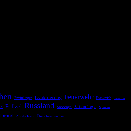
ationale oder internationale Konflikte, Naturkatastrophen,
Kommunikationskanäle, um schnell, effektiv und überparteilich zu
ben
Feuerwehr
Evakuierung
Ermittlungen
Frankreich
Gewitter
Russland
Polizei
Seismologie
Sabotage
en
Spanien
dbrand
Zivilschutz
Überschwemmungen