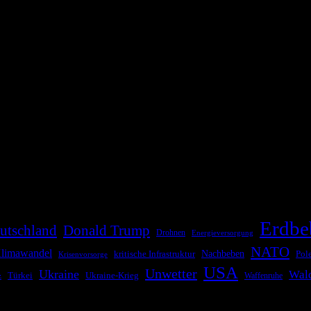
die Bevölkerung über außergewöhnliche Gefahren- und Schadenlagen wie n
risen zu informieren. Das System nutzt verschiedene Technologien und 
Erdbe
utschland
Donald Trump
Drohnen
Energieversorgung
NATO
limawandel
kritische Infrastruktur
Nachbeben
Pol
Krisenvorsorge
USA
Unwetter
Ukraine
Wal
Ukraine-Krieg
Türkei
z
Waffenruhe