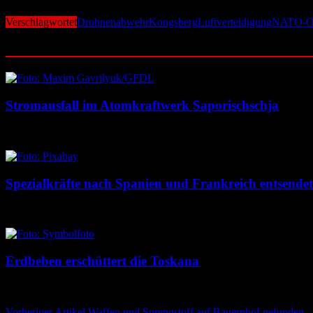
Verschlagwortet
Drohnenabwehr
Kongsberg
Luftverteidigung
NATO-Os
Ähnliche Beiträge
Stromausfall im Atomkraftwerk Saporischschja
6. August 2026
6. August 2026
Spezialkräfte nach Spanien und Frankreich entsendet
5. August 2026
5. August 2026
Erdbeben erschüttert die Toskana
5. August 2026
5. August 2026
Vorheriger Artikel
Waffen und Sprengstoff auf Bauernhof gefunden