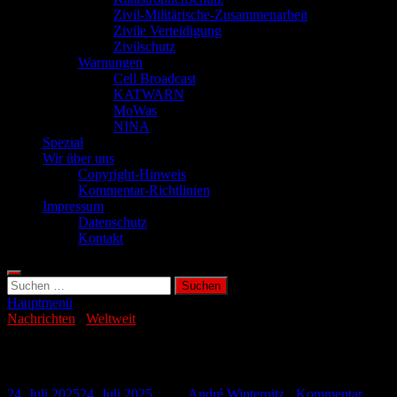
Zivil-Militärische-Zusammenarbeit
Zivile Verteidigung
Zivilschutz
Warnungen
Cell Broadcast
KATWARN
MoWas
NINA
Spezial
Wir über uns
Copyright-Hinweis
Kommentar-Richtlinien
Impressum
Datenschutz
Kontakt
Suchen
nach:
Hauptmenü
Nachrichten
/
Weltweit
Passagierflugzeug in Russland abgestürzt
24. Juli 2025
24. Juli 2025
-
von
André Winternitz
-
Kommentar