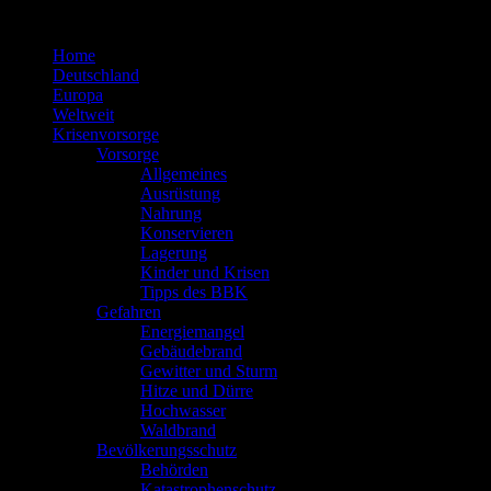
Zum
Inhalt
Home
springen
Deutschland
Europa
Weltweit
Krisenvorsorge
Vorsorge
Allgemeines
Ausrüstung
Nahrung
Konservieren
Lagerung
Kinder und Krisen
Tipps des BBK
Gefahren
Energiemangel
Gebäudebrand
Gewitter und Sturm
Hitze und Dürre
Hochwasser
Waldbrand
Bevölkerungsschutz
Behörden
Katastrophenschutz