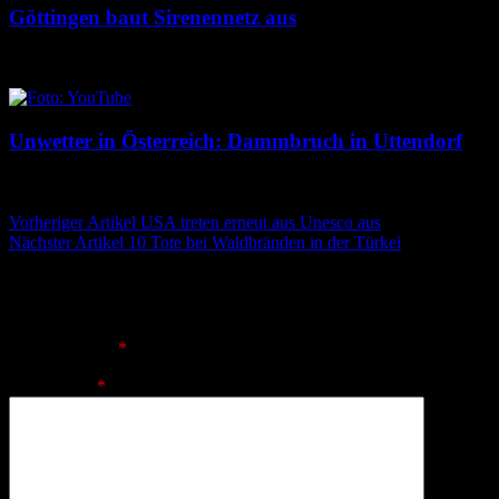
Göttingen baut Sirenennetz aus
8. August 2026
8. August 2026
Unwetter in Österreich: Dammbruch in Uttendorf
8. August 2026
8. August 2026
Beitragsnavigation
Vorheriger Artikel
USA treten erneut aus Unesco aus
Nächster Artikel
10 Tote bei Waldbränden in der Türkei
Schreibe einen Kommentar
Deine E-Mail-Adresse wird nicht veröffentlicht.
Erforderliche
Felder sind mit
*
markiert
Kommentar
*