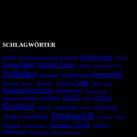
Das Krisenradar ist ein innovatives Projekt, das darauf abzielt, die
Bevölkerung über außergewöhnliche Gefahren- und Schadenlagen
wie nationale oder internationale Konflikte, Naturkatastrophen,
Industrieunfälle, Pandemien, terroristische Angriffe und
Migrationskrisen zu informieren. Das System nutzt verschiedene
Technologien und Kommunikationskanäle, um schnell, effektiv und
überparteilich zu informieren.
SCHLAGWÖRTER
Bundeswehr
Berlin
Bevölkerungsschutz
Blackout
China
Deutschland
Donald Trump
Drohnen
Energieversorgung
Erdbeben
Feuerwehr
Evakuierung
Ermittlungen
Iran
Israel
Hitzewelle
Frankreich
Infrastruktur
Italien
Gewitter
Katastrophenschutz
Klimawandel
Krisenvorsorge
NATO
Polizei
kritische Infrastruktur
Nachbeben
Polen
Russland
Starkregen
Seismologie
Sabotage
Spanien
Stromausfall
Straße von Hormus
Türkei
Stromnetz
USA
Unwetter
Ukraine
Ukraine-Krieg
Waffenruhe
Waldbrand
Zivilschutz
Überschwemmungen