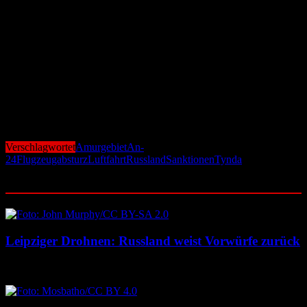
Die Antonow An-24 ist ein propellergetriebenes Regionalflugzeug
mit Platz für bis zu 50 Passagiere. Ihre Reichweite beträgt rund
2.300 Kilometer. Trotz ihres Alters wird sie in Russland weiterhin
im Passagier- und Frachtverkehr eingesetzt – eine Praxis, die durch
die Sanktionen zunehmend risikobehaftet erscheint.
Die Absturzursache muss nun unter schwierigsten Bedingungen vor
Ort ermittelt werden. Für die Angehörigen der Vermissten beginnt
eine Zeit bangen Wartens.
Verschlagwortet
Amurgebiet
An-
24
Flugzeugabsturz
Luftfahrt
Russland
Sanktionen
Tynda
Ähnliche Beiträge
Leipziger Drohnen: Russland weist Vorwürfe zurück
8. August 2026
8. August 2026