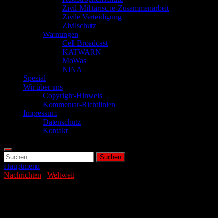
Zivil-Militärische-Zusammenarbeit
Zivile Verteidigung
Zivilschutz
Warnungen
Cell Broadcast
KATWARN
MoWas
NINA
Spezial
Wir über uns
Copyright-Hinweis
Kommentar-Richtlinien
Impressum
Datenschutz
Kontakt
Suchen
nach:
Hauptmenü
Nachrichten
/
Weltweit
Pakistan greift Afghanistan an – Zehn
Tote