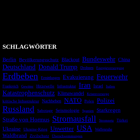
Das Krisenradar ist ein innovatives Projekt, das darauf abzielt, die
Bevölkerung über außergewöhnliche Gefahren- und Schadenlagen
wie nationale oder internationale Konflikte, Naturkatastrophen,
Industrieunfälle, Pandemien, terroristische Angriffe und
Migrationskrisen zu informieren. Das System nutzt verschiedene
Technologien und Kommunikationskanäle, um schnell, effektiv und
überparteilich zu informieren.
SCHLAGWÖRTER
Bundeswehr
Berlin
Bevölkerungsschutz
Blackout
China
Deutschland
Donald Trump
Drohnen
Energieversorgung
Erdbeben
Feuerwehr
Evakuierung
Ermittlungen
Iran
Israel
Hitzewelle
Frankreich
Infrastruktur
Italien
Gewitter
Katastrophenschutz
Klimawandel
Krisenvorsorge
NATO
Polizei
kritische Infrastruktur
Nachbeben
Polen
Russland
Starkregen
Seismologie
Sabotage
Spanien
Stromausfall
Straße von Hormus
Türkei
Stromnetz
USA
Unwetter
Ukraine
Ukraine-Krieg
Waffenruhe
Waldbrand
Zivilschutz
Überschwemmungen