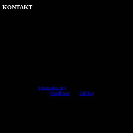
KONTAKT
krisenradar.org
Herausgegeben von winternitzmedia
Pollhansheide 38a
D-33758 Schloß Holte-Stukenbrock
Telefon: +49 174 9448913
Mail: kontakt@krisenradar.org
www.krisenradar.org
E-Mail-Support
service@krisenradar.org
Servicezeiten
Montag – Freitag 09:00 – 17:00 Uhr (E-Mail)
Copyright © 2026
krisenradar.org
.
Mit Stolz präsentiert von
WordPress
und
HitMag
.