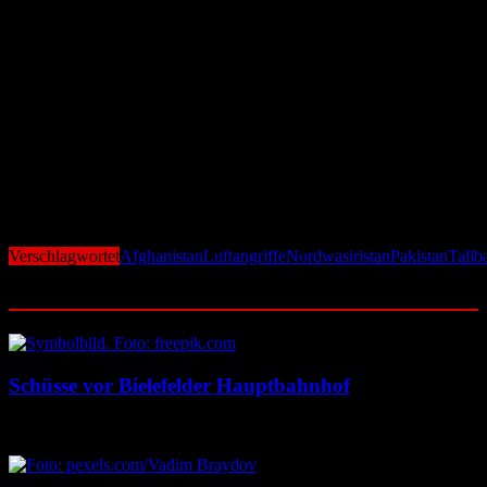
Gefahr einer neuen regionalen Eskalation
Internationale Beobachter warnen, dass die erneute Eskalation die
Sicherheitslage in Süd- und Zentralasien weiter verschärfen könnte.
Die ohnehin fragile Grenzregion gilt als Rückzugsgebiet zahlreicher
extremistischer Gruppen.
Mit den Angriffen hat Islamabad deutlich gemacht, dass es
militärische Vergeltung nicht ausschließt – auch auf Kosten der
diplomatischen Beziehungen zu Kabul. Ein neues Aufflammen des
Konflikts zwischen beiden Ländern könnte die Region erneut in
eine Spirale der Gewalt stürzen.
Verschlagwortet
Afghanistan
Luftangriffe
Nordwasiristan
Pakistan
Talib
Ähnliche Beiträge
Schüsse vor Bielefelder Hauptbahnhof
9. August 2026
9. August 2026