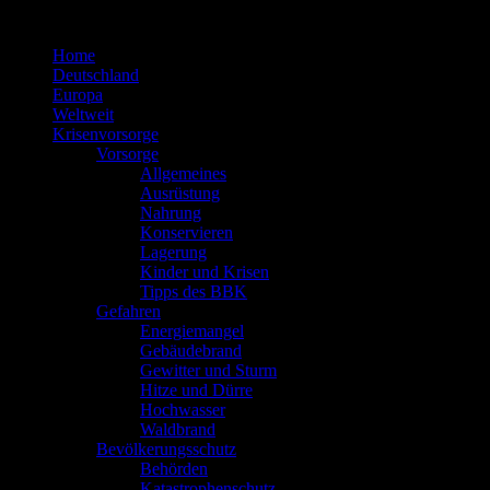
Zum
Inhalt
Home
springen
Deutschland
Europa
Weltweit
Krisenvorsorge
Vorsorge
Allgemeines
Ausrüstung
Nahrung
Konservieren
Lagerung
Kinder und Krisen
Tipps des BBK
Gefahren
Energiemangel
Gebäudebrand
Gewitter und Sturm
Hitze und Dürre
Hochwasser
Waldbrand
Bevölkerungsschutz
Behörden
Katastrophenschutz