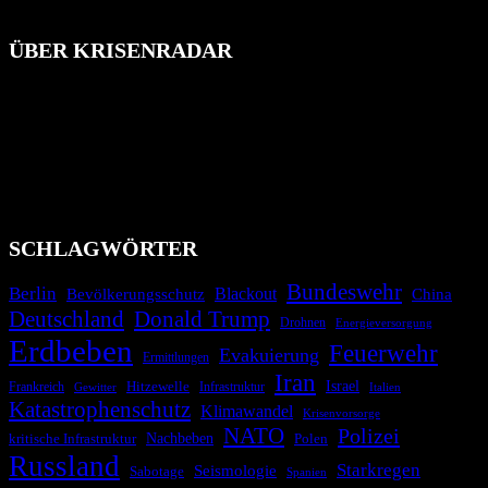
ÜBER KRISENRADAR
Das Krisenradar ist ein innovatives Projekt, das darauf abzielt, die
Bevölkerung über außergewöhnliche Gefahren- und Schadenlagen
wie nationale oder internationale Konflikte, Naturkatastrophen,
Industrieunfälle, Pandemien, terroristische Angriffe und
Migrationskrisen zu informieren. Das System nutzt verschiedene
Technologien und Kommunikationskanäle, um schnell, effektiv und
überparteilich zu informieren.
SCHLAGWÖRTER
Bundeswehr
Berlin
Bevölkerungsschutz
Blackout
China
Deutschland
Donald Trump
Drohnen
Energieversorgung
Erdbeben
Feuerwehr
Evakuierung
Ermittlungen
Iran
Israel
Hitzewelle
Frankreich
Infrastruktur
Italien
Gewitter
Katastrophenschutz
Klimawandel
Krisenvorsorge
NATO
Polizei
kritische Infrastruktur
Nachbeben
Polen
Russland
Starkregen
Seismologie
Sabotage
Spanien