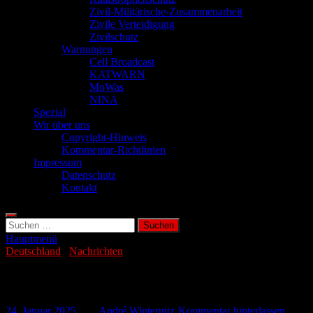
Zivil-Militärische-Zusammenarbeit
Zivile Verteidigung
Zivilschutz
Warnungen
Cell Broadcast
KATWARN
MoWas
NINA
Spezial
Wir über uns
Copyright-Hinweis
Kommentar-Richtlinien
Impressum
Datenschutz
Kontakt
Suchen
nach:
Hauptmenü
Deutschland
/
Nachrichten
Neue Hackergruppe geht auf Beutezug
24. Januar 2025
-
von
André Winternitz
-
Kommentar hinterlassen