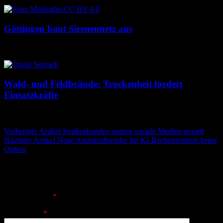
Göttingen baut Sirenennetz aus
8. August 2026
8. August 2026
Wald- und Feldbrände: Trockenheit fordert
Einsatzkräfte
7. August 2026
7. August 2026
Beitragsnavigation
Vorheriger Artikel
Straßenbanden nutzen soziale Medien gezielt
Nächster Artikel
Neue Atomkraftwerke für KI-Rechenzentren keine
Option
Schreibe einen Kommentar
Deine E-Mail-Adresse wird nicht veröffentlicht.
Erforderliche
Felder sind mit
*
markiert
Kommentar
*