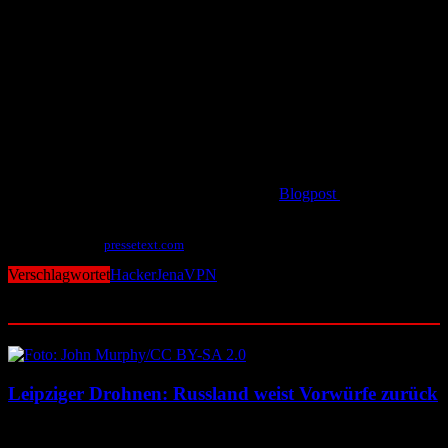
sowohl die legitime Software als auch die Backdoor installierte“,
erklärt ESET-Forscher Facundo Muñoz, der PlushDaemon und
SlowStepper aufgespürt hat. „Wir haben uns mit dem Entwickler der
VPN-Software in Verbindung gesetzt, um ihn über die
Kompromittierung zu informieren. Der bösartige Installer wurde
sofort von der Website entfernt.“
Wie es den Hackern gelang, ihr schadhaftes Installationspaket auf
die Seite des Anbieters zu bringen, ist bisher nicht bekannt.
Weitere Informationen gibt es im aktuellen
Blogpost
„Angriff der
Plüschdämonen“ auf Welivesecurity.com.
Mit Material von
pressetext.com
Verschlagwortet
Hacker
Jena
VPN
Ähnliche Beiträge
Leipziger Drohnen: Russland weist Vorwürfe zurück
8. August 2026
8. August 2026