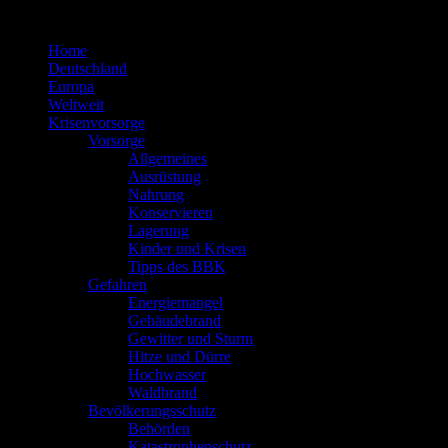
Zum
Inhalt
Home
springen
Deutschland
Europa
Weltweit
Krisenvorsorge
Vorsorge
Allgemeines
Ausrüstung
Nahrung
Konservieren
Lagerung
Kinder und Krisen
Tipps des BBK
Gefahren
Energiemangel
Gebäudebrand
Gewitter und Sturm
Hitze und Dürre
Hochwasser
Waldbrand
Bevölkerungsschutz
Behörden
Katastrophenschutz