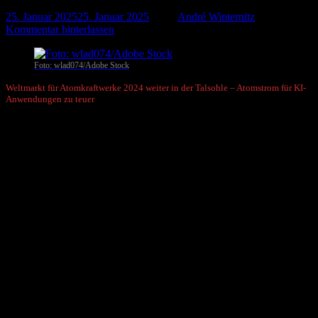
25. Januar 2025
25. Januar 2025
-
von
André Winternitz
-
Kommentar hinterlassen
Foto: wlad074/Adobe Stock
Weltmarkt für Atomkraftwerke 2024 weiter in der Talsohle – Atomstrom für KI-
Anwendungen zu teuer
Münster
. Der globale Markt für Atomkraftwerke stagniert seit
Jahren auf sehr niedrigem Niveau, eine echte Renaissance ist nicht
in Sicht. Auch angesichts des kurzfristig zu erwartenden steigenden
Strombedarfs von Rechenzentren für KI-Anwendungen sind neue
Atomkraftwerke allein schon wegen der langen Bauzeiten keine
realistische Option.
Laut der Internationalen Atomenergie-Organisation (IAEA) sind im
letzten Jahr 2024 weltweit lediglich sechs neue Atomkraftwerke in
Betrieb gegangen (2023: fünf). Gleichzeitig wurden vier alte
Atomkraftwerke (2023: fünf) endgültig stillgelegt. Der weltweite
Netto-Anlagenzubau im Bereich der Kernenergie beträgt somit
lediglich zwei neue Atomkraftwerke.
Nach den IAEA-Daten (Stand: 23.01.2025) wurden 2024 neue
Kernkraftwerke mit einer Gesamtleistung (netto) von 6.813 MW ans