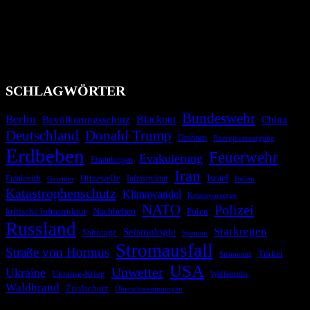
Bevölkerung über außergewöhnliche Gefahren- und Schadenlagen
wie nationale oder internationale Konflikte, Naturkatastrophen,
Industrieunfälle, Pandemien, terroristische Angriffe und
Migrationskrisen zu informieren. Das System nutzt verschiedene
Technologien und Kommunikationskanäle, um schnell, effektiv und
überparteilich zu informieren.
SCHLAGWÖRTER
Bundeswehr
Berlin
Blackout
China
Bevölkerungsschutz
Deutschland
Donald Trump
Drohnen
Energieversorgung
Erdbeben
Feuerwehr
Evakuierung
Ermittlungen
Iran
Israel
Hitzewelle
Frankreich
Infrastruktur
Italien
Gewitter
Katastrophenschutz
Klimawandel
Krisenvorsorge
NATO
Polizei
kritische Infrastruktur
Nachbeben
Polen
Russland
Starkregen
Seismologie
Sabotage
Spanien
Stromausfall
Straße von Hormus
Türkei
Stromnetz
USA
Unwetter
Ukraine
Ukraine-Krieg
Waffenruhe
Waldbrand
Zivilschutz
Überschwemmungen