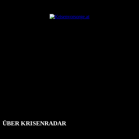
ANZEIGE
ÜBER KRISENRADAR
Das Krisenradar ist ein innovatives Projekt, das darauf abzielt, die