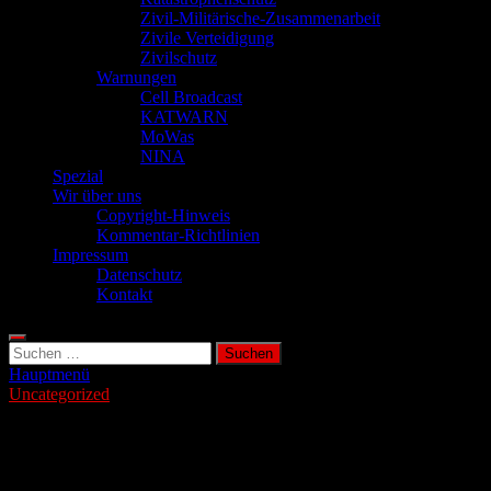
Zivil-Militärische-Zusammenarbeit
Zivile Verteidigung
Zivilschutz
Warnungen
Cell Broadcast
KATWARN
MoWas
NINA
Spezial
Wir über uns
Copyright-Hinweis
Kommentar-Richtlinien
Impressum
Datenschutz
Kontakt
Suchen
nach:
Hauptmenü
Uncategorized
Neue Atomkraftwerke für KI-
Rechenzentren keine Option