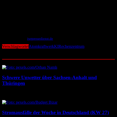
2024 weltweit 3.922 MW erreicht, hat alleine China im selben
Zeitraum Solaranlagen mit einer unglaublichen Rekordleistung von
277.000 MW neu installiert. Allnoch weiter: „Wenn China sein
aktuelles Tempo beim Bau von Solaranlagen bis 2030 fortsetzt, wird
das Land schon am Ende des Jahrzehnts mit eigenem, preiswerten
Solarstrom ganz alleine die heutige Stromerzeugung der gesamten
globalen Atomkraftwerksflotte überholen.“
Mit Material von
iwrpressedienst.de
Verschlagwortet
Atomkraftwerk
KI
Rechenzentrum
Ähnliche Beiträge
Schwere Unwetter über Sachsen-Anhalt und
Thüringen
18. Juli 2026
18. Juli 2026
Stromausfälle der Woche in Deutschland (KW 27)