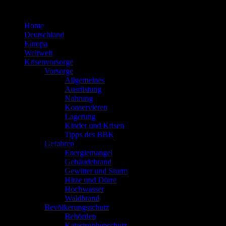
Zum
Inhalt
Home
springen
Deutschland
Europa
Weltweit
Krisenvorsorge
Vorsorge
Allgemeines
Ausrüstung
Nahrung
Konservieren
Lagerung
Kinder und Krisen
Tipps des BBK
Gefahren
Energiemangel
Gebäudebrand
Gewitter und Sturm
Hitze und Dürre
Hochwasser
Waldbrand
Bevölkerungsschutz
Behörden
Katastrophenschutz