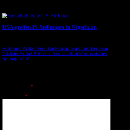
3. Juli 2026
3. Juli 2026
USA greifen IS-Stellungen in Nigeria an
26. Dezember 2025
26. Dezember 2025
Beitragsnavigation
Vorheriger Artikel
Neue Hackergruppe geht auf Beutezug
Nächster Artikel
Britisches Atom-U-Boot klärt russisches
Spionageschiff
Schreibe einen Kommentar
Deine E-Mail-Adresse wird nicht veröffentlicht.
Erforderliche
Felder sind mit
*
markiert
Kommentar
*