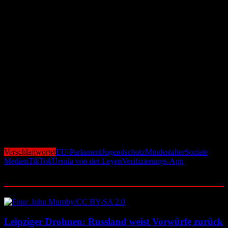
ebenfalls für verbindliche Altersfreigaben nach dem Modell der
Filmklassifizierungen.
Rückenwind erhält die Debatte auch durch EU-
Kommissionspräsidentin Ursula von der Leyen, die die Diskussion
um ein Mindestalter öffentlich neu angestoßen hatte. Als Vorbild
nannte sie Australien, wo strikte Social-Media-Regeln für unter 16-
Jährige bereits Realität sind.
Im Hintergrund arbeitet die Kommission längst an der technischen
Grundlage für eine europaweit einheitliche Altersprüfung. Eine neue
Verifizierungs-App soll künftig sicherstellen, dass Minderjährige
von ungeeigneten Inhalten ferngehalten werden. Ziel ist ein
zuverlässiges, datensparsames System, das sowohl Plattformen als
auch Eltern entlastet und den Jugendschutz deutlich stärkt.
Verschlagwortet
EU-Parlament
Jugendschutz
Mindestalter
Soziale
Medien
TikTok
Ursula von der Leyen
Verifizierungs-App
Ähnliche Beiträge
Leipziger Drohnen: Russland weist Vorwürfe zurück