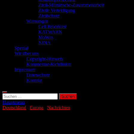
Zivil-Militärische-Zusammenarbeit
Zivile Verteidigung
Zivilschutz
Warnungen
Cell Broadcast
KATWARN
MoWas
NINA
Spezial
Wir über uns
Copyright-Hinweis
Kommentar-Richtlinien
Impressum
Datenschutz
Kontakt
Suchen
nach:
Hauptmenü
Deutschland
/
Europa
/
Nachrichten
Mindestalter für Nutzung von Social
Media gefordert