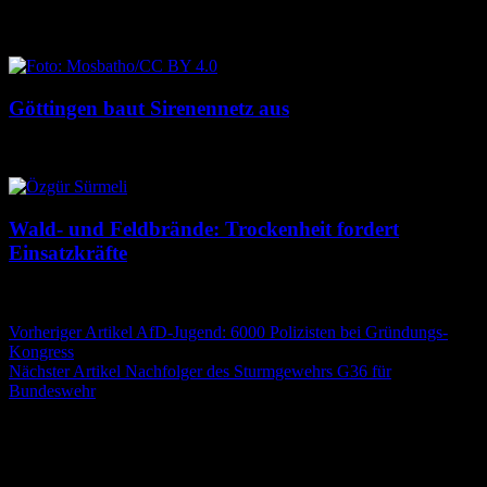
8. August 2026
8. August 2026
Göttingen baut Sirenennetz aus
8. August 2026
8. August 2026
Wald- und Feldbrände: Trockenheit fordert
Einsatzkräfte
7. August 2026
7. August 2026
Beitragsnavigation
Vorheriger Artikel
AfD-Jugend: 6000 Polizisten bei Gründungs-
Kongress
Nächster Artikel
Nachfolger des Sturmgewehrs G36 für
Bundeswehr
Schreibe einen Kommentar
Deine E-Mail-Adresse wird nicht veröffentlicht.
Erforderliche