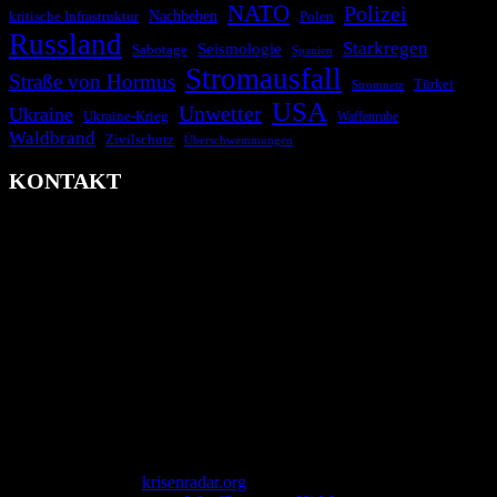
NATO
Polizei
kritische Infrastruktur
Nachbeben
Polen
Russland
Starkregen
Seismologie
Sabotage
Spanien
Stromausfall
Straße von Hormus
Türkei
Stromnetz
USA
Unwetter
Ukraine
Ukraine-Krieg
Waffenruhe
Waldbrand
Zivilschutz
Überschwemmungen
KONTAKT
krisenradar.org
Herausgegeben von winternitzmedia
Pollhansheide 38a
D-33758 Schloß Holte-Stukenbrock
Telefon: +49 174 9448913
Mail: kontakt@krisenradar.org
www.krisenradar.org
E-Mail-Support
service@krisenradar.org
Servicezeiten
Montag – Freitag 09:00 – 17:00 Uhr (E-Mail)
Copyright © 2026
krisenradar.org
.