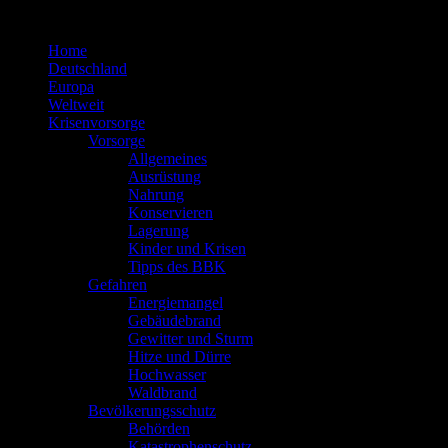
Zum
Inhalt
Home
springen
Deutschland
Europa
Weltweit
Krisenvorsorge
Vorsorge
Allgemeines
Ausrüstung
Nahrung
Konservieren
Lagerung
Kinder und Krisen
Tipps des BBK
Gefahren
Energiemangel
Gebäudebrand
Gewitter und Sturm
Hitze und Dürre
Hochwasser
Waldbrand
Bevölkerungsschutz
Behörden
Katastrophenschutz