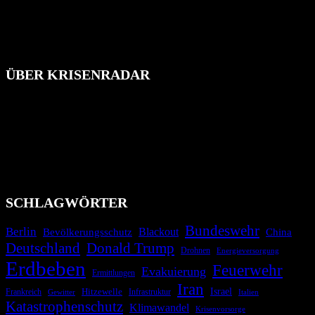
ÜBER KRISENRADAR
Das Krisenradar ist ein innovatives Projekt, das darauf abzielt, die
Bevölkerung über außergewöhnliche Gefahren- und Schadenlagen
wie nationale oder internationale Konflikte, Naturkatastrophen,
Industrieunfälle, Pandemien, terroristische Angriffe und
Migrationskrisen zu informieren. Das System nutzt verschiedene
Technologien und Kommunikationskanäle, um schnell, effektiv und
überparteilich zu informieren.
SCHLAGWÖRTER
Bundeswehr
Berlin
Bevölkerungsschutz
Blackout
China
Deutschland
Donald Trump
Drohnen
Energieversorgung
Erdbeben
Feuerwehr
Evakuierung
Ermittlungen
Iran
Israel
Hitzewelle
Frankreich
Infrastruktur
Italien
Gewitter
Katastrophenschutz
Klimawandel
Krisenvorsorge