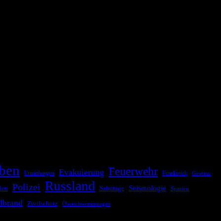
ationale oder internationale Konflikte, Naturkatastrophen,
Kommunikationskanäle, um schnell, effektiv und überparteilich zu
ben
Feuerwehr
Evakuierung
Ermittlungen
Frankreich
Gewitter
Russland
Polizei
Seismologie
Sabotage
len
Spanien
dbrand
Zivilschutz
Überschwemmungen