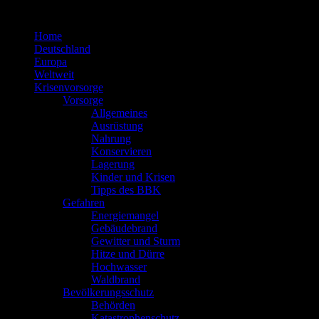
Zum
Inhalt
Home
springen
Deutschland
Europa
Weltweit
Krisenvorsorge
Vorsorge
Allgemeines
Ausrüstung
Nahrung
Konservieren
Lagerung
Kinder und Krisen
Tipps des BBK
Gefahren
Energiemangel
Gebäudebrand
Gewitter und Sturm
Hitze und Dürre
Hochwasser
Waldbrand
Bevölkerungsschutz
Behörden
Katastrophenschutz