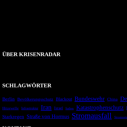
ÜBER KRISENRADAR
Das Krisenradar ist ein innovatives Projekt, das darauf abzielt, 
Industrieunfälle, Pandemien, terroristische Angriffe und Migrationsk
informieren.
SCHLAGWÖRTER
Bundeswehr
De
Berlin
Bevölkerungsschutz
Blackout
China
Iran
Katastrophenschutz
Israel
Hitzewelle
Infrastruktur
Italien
Stromausfall
Straße von Hormus
Starkregen
Stromnet