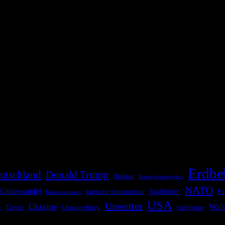
die Bevölkerung über außergewöhnliche Gefahren- und Schadenlagen wie n
risen zu informieren. Das System nutzt verschiedene Technologien und 
Erdbe
utschland
Donald Trump
Drohnen
Energieversorgung
NATO
Klimawandel
kritische Infrastruktur
Nachbeben
Po
Krisenvorsorge
USA
Unwetter
Ukraine
Wal
Ukraine-Krieg
Türkei
z
Waffenruhe