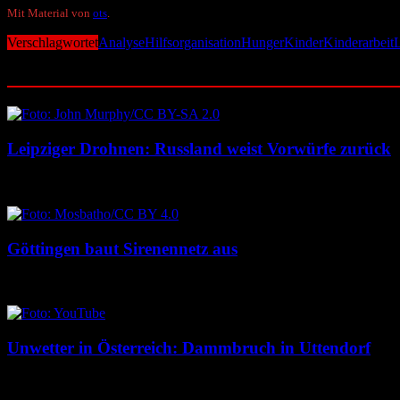
Mit Material von
ots
.
Verschlagwortet
Analyse
Hilfsorganisation
Hunger
Kinder
Kinderarbeit
Ähnliche Beiträge
Leipziger Drohnen: Russland weist Vorwürfe zurück
8. August 2026
8. August 2026
Göttingen baut Sirenennetz aus
8. August 2026
8. August 2026
Unwetter in Österreich: Dammbruch in Uttendorf
8. August 2026
8. August 2026