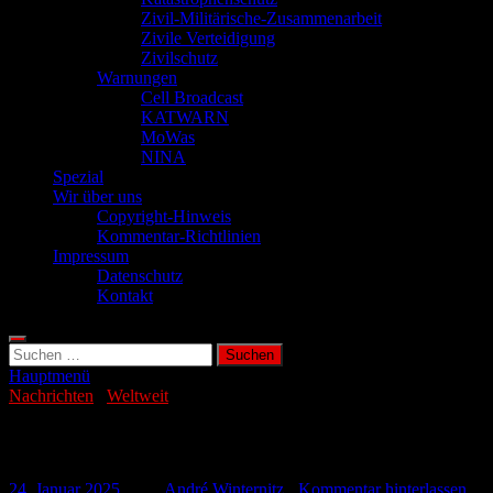
Zivil-Militärische-Zusammenarbeit
Zivile Verteidigung
Zivilschutz
Warnungen
Cell Broadcast
KATWARN
MoWas
NINA
Spezial
Wir über uns
Copyright-Hinweis
Kommentar-Richtlinien
Impressum
Datenschutz
Kontakt
Suchen
nach:
Hauptmenü
Nachrichten
/
Weltweit
Libanon: Halbe Million Kinder von Hunge
24. Januar 2025
-
von
André Winternitz
-
Kommentar hinterlassen