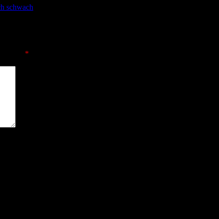
ich schwach
sind mit
*
markiert