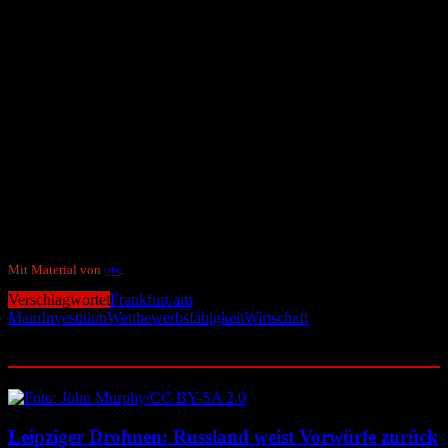
Insbesondere fällt auf, dass die Energie- und Lohnkosten in der
Liste der Investitionshemmnisse stets weit oben stehen. Ähnlich weit
oben rangiert meist der Fachkräftemangel. Die Regulierungsdichte,
Bürokratie oder gesetzliche Vorgaben werden außerdem besonders
häufig als Hemmnis genannt. Die Steuer- oder Abgabenlast liegt –
sofern sie abgefragt wurde – im Mittelfeld. Unzureichende
Finanzierungsmöglichkeiten oder Finanzierungskonditionen sowie
die Infrastruktur werden weniger häufig als Problem angesehen.
An oberster Stelle der Investitionshemmnisse steht bei zwei von vier
Befragungsstudien jedoch kein klassisches Standortkriterium,
sondern die „gesamtwirtschaftliche Entwicklung“ oder das
„schlechte makroökonomische Umfeld“.
Mit Material von
ots
.
Verschlagwortet
Frankfurt am
Main
Investition
Wettbewerbsfähigkeit
Wirtschaft
Ähnliche Beiträge
Leipziger Drohnen: Russland weist Vorwürfe zurück