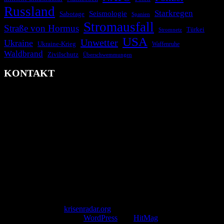
Russland
Starkregen
Seismologie
Sabotage
Spanien
Stromausfall
Straße von Hormus
Türkei
Stromnetz
USA
Unwetter
Ukraine
Ukraine-Krieg
Waffenruhe
Waldbrand
Zivilschutz
Überschwemmungen
KONTAKT
krisenradar.org
Herausgegeben von winternitzmedia
Pollhansheide 38a
D-33758 Schloß Holte-Stukenbrock
Telefon: +49 174 9448913
Mail: kontakt@krisenradar.org
www.krisenradar.org
E-Mail-Support
service@krisenradar.org
Servicezeiten
Montag – Freitag 09:00 – 17:00 Uhr (E-Mail)
Copyright © 2026
krisenradar.org
.
Mit Stolz präsentiert von
WordPress
und
HitMag
.