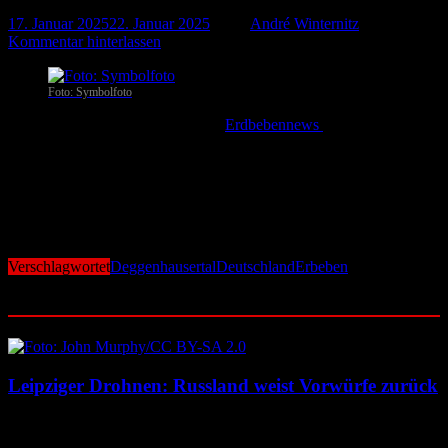
17. Januar 2025
22. Januar 2025
-
von
André Winternitz
-
Kommentar hinterlassen
Foto: Symbolfoto
Deggenhausertal
. Wie das Portal
Erdbebennews
berichtet,
ereignete sich am 15. Januar, 5:24 Uhr Mitteleuropäischer Zeit nahe
des Ortes Deggenhausertal (Baden-Württemberg) ein leichtes
Erdbeben der Stärke 2.2. Das Erdbeben ereignete sich in einer Tiefe
von 25 Kilometern. Erdbebennews berechnet für dieses Erdbeben
eine Maximalintensität von 1.9. Zu spürbaren Erschütterungen kam
es nicht.
Verschlagwortet
Deggenhausertal
Deutschland
Erbeben
Ähnliche Beiträge
Leipziger Drohnen: Russland weist Vorwürfe zurück
8. August 2026
8. August 2026