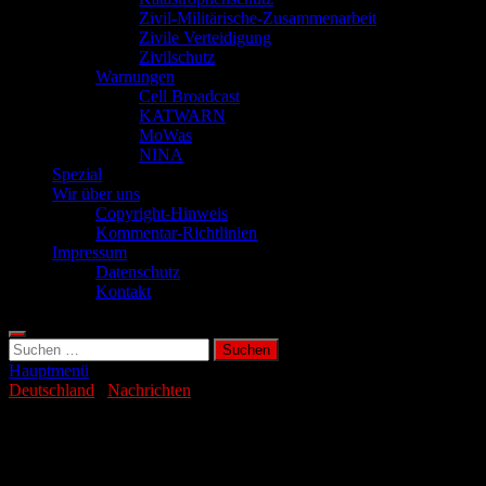
Zivil-Militärische-Zusammenarbeit
Zivile Verteidigung
Zivilschutz
Warnungen
Cell Broadcast
KATWARN
MoWas
NINA
Spezial
Wir über uns
Copyright-Hinweis
Kommentar-Richtlinien
Impressum
Datenschutz
Kontakt
Suchen
nach:
Hauptmenü
Deutschland
/
Nachrichten
Leichtes Erdbeben (M2.2) in
Deggenhausertal