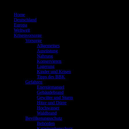
Zum
Inhalt
Home
springen
Deutschland
Europa
Weltweit
Krisenvorsorge
Vorsorge
Allgemeines
Ausrüstung
Nahrung
Konservieren
Lagerung
Kinder und Krisen
Tipps des BBK
Gefahren
Energiemangel
Gebäudebrand
Gewitter und Sturm
Hitze und Dürre
Hochwasser
Waldbrand
Bevölkerungsschutz
Behörden
Katastrophenschutz