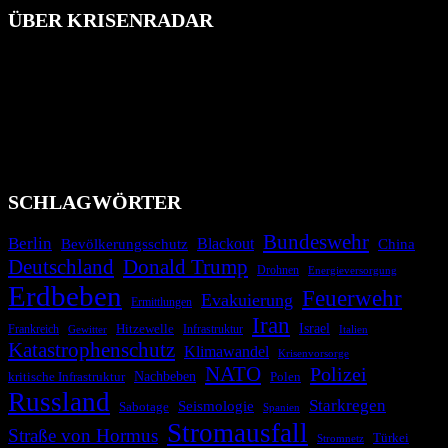
ÜBER KRISENRADAR
Das Krisenradar ist ein innovatives Projekt, das darauf abzielt, die
Bevölkerung über außergewöhnliche Gefahren- und Schadenlagen
wie nationale oder internationale Konflikte, Naturkatastrophen,
Industrieunfälle, Pandemien, terroristische Angriffe und
Migrationskrisen zu informieren. Das System nutzt verschiedene
Technologien und Kommunikationskanäle, um schnell, effektiv und
überparteilich zu informieren.
SCHLAGWÖRTER
Bundeswehr
Berlin
Bevölkerungsschutz
Blackout
China
Deutschland
Donald Trump
Drohnen
Energieversorgung
Erdbeben
Feuerwehr
Evakuierung
Ermittlungen
Iran
Israel
Hitzewelle
Frankreich
Infrastruktur
Italien
Gewitter
Katastrophenschutz
Klimawandel
Krisenvorsorge
NATO
Polizei
kritische Infrastruktur
Nachbeben
Polen
Russland
Starkregen
Seismologie
Sabotage
Spanien
Stromausfall
Straße von Hormus
Türkei
Stromnetz