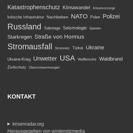
Katastrophenschutz
Klimawandel
Krisenvorsorge
NATO
Polizei
kritische Infrastruktur
Nachbeben
Polen
Russland
Seismologie
Sabotage
Spanien
Straße von Hormus
Starkregen
Stromausfall
Ukraine
Türkei
Stromnetz
USA
Unwetter
Waldbrand
Ukraine-Krieg
Waffenruhe
Zivilschutz
Überschwemmungen
KONTAKT
krisenradar.org
Herausgegeben von winternitzmedia