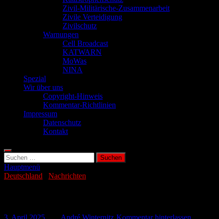
Zivil-Militärische-Zusammenarbeit
Zivile Verteidigung
Zivilschutz
Warnungen
Cell Broadcast
KATWARN
MoWas
NINA
Spezial
Wir über uns
Copyright-Hinweis
Kommentar-Richtlinien
Impressum
Datenschutz
Kontakt
Suchen
nach:
Hauptmenü
Deutschland
/
Nachrichten
Leichtes Erdbeben (M2.0) in Tübingen
3. April 2025
-
von
André Winternitz
-
Kommentar hinterlassen