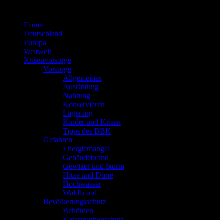
Zum
Inhalt
Home
springen
Deutschland
Europa
Weltweit
Krisenvorsorge
Vorsorge
Allgemeines
Ausrüstung
Nahrung
Konservieren
Lagerung
Kinder und Krisen
Tipps des BBK
Gefahren
Energiemangel
Gebäudebrand
Gewitter und Sturm
Hitze und Dürre
Hochwasser
Waldbrand
Bevölkerungsschutz
Behörden
Katastrophenschutz