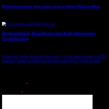
Wetterexperten erwarten zwei weitere Hitzewellen
7. August 2026
7. August 2026
Drohnenfund: Bundesanwaltschaft übernimmt
Ermittlungen
7. August 2026
7. August 2026
Beitragsnavigation
Vorheriger Artikel
Banking-Malware: 3,6 Mal mehr mobile Angriffe
Nächster Artikel
Trumps Zoll-Irrsinn kostet Welt 1,4 Bio. Dollar
Schreibe einen Kommentar
Deine E-Mail-Adresse wird nicht veröffentlicht.
Erforderliche
Felder sind mit
*
markiert
Kommentar
*