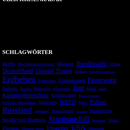
Das Krisenradar ist ein innovatives Projekt, das darauf abzielt, die
Bevölkerung über außergewöhnliche Gefahren- und Schadenlagen
wie nationale oder internationale Konflikte, Naturkatastrophen,
Industrieunfälle, Pandemien, terroristische Angriffe und
Migrationskrisen zu informieren. Das System nutzt verschiedene
Technologien und Kommunikationskanäle, um schnell, effektiv und
überparteilich zu informieren.
SCHLAGWÖRTER
Bundeswehr
Berlin
Blackout
China
Bevölkerungsschutz
Deutschland
Donald Trump
Drohnen
Energieversorgung
Erdbeben
Feuerwehr
Evakuierung
Ermittlungen
Iran
Israel
Hitzewelle
Frankreich
Infrastruktur
Italien
Gewitter
Katastrophenschutz
Klimawandel
Krisenvorsorge
NATO
Polizei
kritische Infrastruktur
Nachbeben
Polen
Russland
Starkregen
Seismologie
Sabotage
Spanien
Stromausfall
Straße von Hormus
Türkei
Stromnetz
USA
Unwetter
Ukraine
Ukraine-Krieg
Waffenruhe