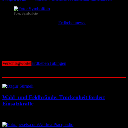
Foto: Symbolfoto
Bodelshausen
. Wie das Portal
Erdbebennews
berichtet, ereignete
sich am 2. April, 18:01 Uhr Mitteleuropäischer Zeit nahe des Ortes
Bodelshausen im Landkreis Tübingen ein Erdbeben der Stärke 2.0.
Erdbebennews berechnet für dieses Erdbeben eine
Maximalintensität von 2.2. Das Epizentrum des Erdbebens lag nach
Auswertungen von Erdbebennews südwestich von Tübingen.
Schäden gibt es bisher keine, verletzt wurde niemand.
Verschlagwortet
Erdbeben
Tübingen
Ähnliche Beiträge
Wald- und Feldbrände: Trockenheit fordert
Einsatzkräfte
7. August 2026
7. August 2026