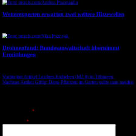
Wetterexperten erwarten zwei weitere Hitzewellen
7. August 2026
7. August 2026
Drohnenfund: Bundesanwaltschaft übernimmt
Ermittlungen
7. August 2026
7. August 2026
Beitragsnavigation
Vorheriger Artikel
Leichtes Erdbeben (M2.0) in Tübingen
Nächster Artikel
Giftig: Diese Pflanzen im Garten sollte man meiden
Schreibe einen Kommentar
Deine E-Mail-Adresse wird nicht veröffentlicht.
Erforderliche
Felder sind mit
*
markiert
Kommentar
*