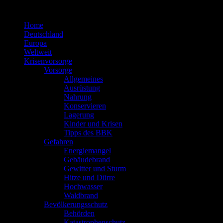
Zum
Inhalt
Home
springen
Deutschland
Europa
Weltweit
Krisenvorsorge
Vorsorge
Allgemeines
Ausrüstung
Nahrung
Konservieren
Lagerung
Kinder und Krisen
Tipps des BBK
Gefahren
Energiemangel
Gebäudebrand
Gewitter und Sturm
Hitze und Dürre
Hochwasser
Waldbrand
Bevölkerungsschutz
Behörden
Katastrophenschutz