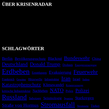
ÜBER KRISENRADAR
Das Krisenradar ist ein innovatives Projekt, das darauf abzielt, die
Bevölkerung über außergewöhnliche Gefahren- und Schadenlagen
wie nationale oder internationale Konflikte, Naturkatastrophen,
Industrieunfälle, Pandemien, terroristische Angriffe und
Migrationskrisen zu informieren. Das System nutzt verschiedene
Technologien und Kommunikationskanäle, um schnell, effektiv und
überparteilich zu informieren.
SCHLAGWÖRTER
Bundeswehr
Berlin
Blackout
China
Bevölkerungsschutz
Deutschland
Donald Trump
Drohnen
Energieversorgung
Erdbeben
Feuerwehr
Evakuierung
Ermittlungen
Iran
Israel
Hitzewelle
Frankreich
Infrastruktur
Italien
Gewitter
Katastrophenschutz
Klimawandel
Krisenvorsorge
NATO
Polizei
kritische Infrastruktur
Nachbeben
Polen
Russland
Starkregen
Seismologie
Sabotage
Spanien
Stromausfall
Straße von Hormus
Türkei
Stromnetz