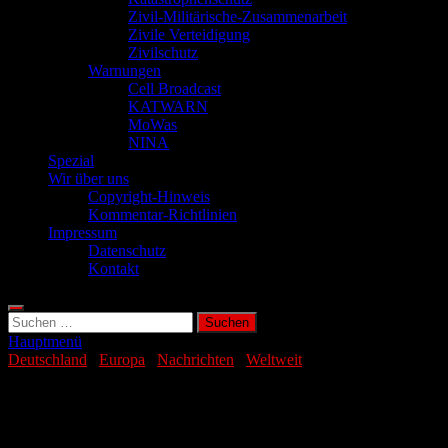
Zivil-Militärische-Zusammenarbeit
Zivile Verteidigung
Zivilschutz
Warnungen
Cell Broadcast
KATWARN
MoWas
NINA
Spezial
Wir über uns
Copyright-Hinweis
Kommentar-Richtlinien
Impressum
Datenschutz
Kontakt
Suchen
nach:
Hauptmenü
Deutschland
/
Europa
/
Nachrichten
/
Weltweit
Trumps Zoll-Irrsinn kostet Welt 1,4 Bio.
Dollar