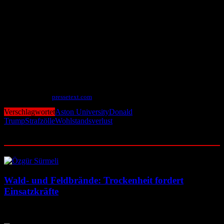
Abhilfemaßnahmen beginnen müssen. Die US-Zölle bieten dem
Vereinigten Königreich durch Handelsumlenkungen potenzielle
Vorteile, doch diese Gewinne könnten die Bemühungen um eine
Neugestaltung der Beziehungen zwischen dem Vereinigten
Königreich und der EU erschweren und die wirtschaftlichen
Unterschiede, das politische Misstrauen und die Fehlausrichtung
verstärken“, sagt Aston-Forscherin Jun Du. Sie schlägt eine
vorsichtige Annäherung an die EU und eine Suche nach neuen
Handelspartnern in Asien vor.
Mit Material von
pressetext.com
Verschlagwortet
Aston University
Donald
Trump
Strafzölle
Wohlstandsverlust
Ähnliche Beiträge
Wald- und Feldbrände: Trockenheit fordert
Einsatzkräfte
7. August 2026
7. August 2026