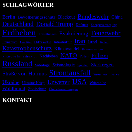
SCHLAGWÖRTER
Bundeswehr
Berlin
Bevölkerungsschutz
Blackout
China
Deutschland
Donald Trump
Drohnen
Energieversorgung
Erdbeben
Feuerwehr
Evakuierung
Ermittlungen
Iran
Israel
Hitzewelle
Frankreich
Infrastruktur
Italien
Gewitter
Katastrophenschutz
Klimawandel
Krisenvorsorge
NATO
Polizei
kritische Infrastruktur
Nachbeben
Polen
Russland
Starkregen
Seismologie
Sabotage
Spanien
Stromausfall
Straße von Hormus
Türkei
Stromnetz
USA
Unwetter
Ukraine
Ukraine-Krieg
Waffenruhe
Waldbrand
Zivilschutz
Überschwemmungen
KONTAKT
krisenradar.org
Herausgegeben von winternitzmedia
Pollhansheide 38a
D-33758 Schloß Holte-Stukenbrock