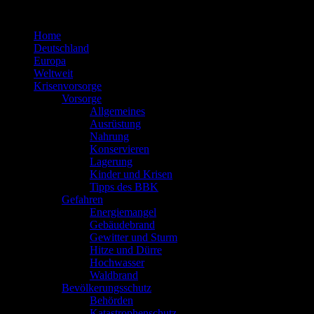
Zum
Inhalt
Home
springen
Deutschland
Europa
Weltweit
Krisenvorsorge
Vorsorge
Allgemeines
Ausrüstung
Nahrung
Konservieren
Lagerung
Kinder und Krisen
Tipps des BBK
Gefahren
Energiemangel
Gebäudebrand
Gewitter und Sturm
Hitze und Dürre
Hochwasser
Waldbrand
Bevölkerungsschutz
Behörden
Katastrophenschutz