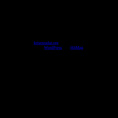
Telefon: +49 174 9448913
Mail: kontakt@krisenradar.org
www.krisenradar.org
E-Mail-Support
service@krisenradar.org
Servicezeiten
Montag – Freitag 09:00 – 17:00 Uhr (E-Mail)
Copyright © 2026
krisenradar.org
.
Mit Stolz präsentiert von
WordPress
und
HitMag
.