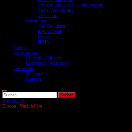
Zivil-Militärische-Zusammenarbeit
Zivile Verteidigung
Zivilschutz
Warnungen
Cell Broadcast
KATWARN
MoWas
NINA
Spezial
Wir über uns
Copyright-Hinweis
Kommentar-Richtlinien
Impressum
Datenschutz
Kontakt
Suchen
nach:
Hauptmenü
Europa
/
Nachrichten
Hacker stehlen Ausweisdaten von
Hotelgästen