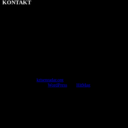
KONTAKT
krisenradar.org
Herausgegeben von winternitzmedia
Pollhansheide 38a
D-33758 Schloß Holte-Stukenbrock
Telefon: +49 174 9448913
Mail: kontakt@krisenradar.org
www.krisenradar.org
E-Mail-Support
service@krisenradar.org
Servicezeiten
Montag – Freitag 09:00 – 17:00 Uhr (E-Mail)
Copyright © 2026
krisenradar.org
.
Mit Stolz präsentiert von
WordPress
und
HitMag
.