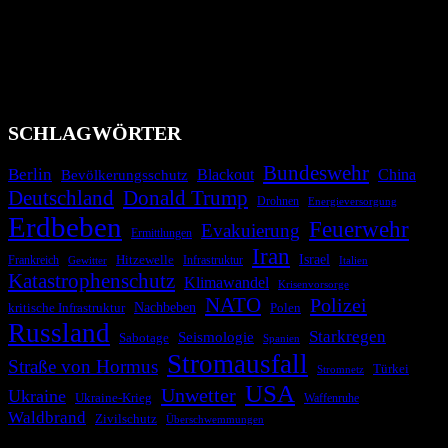
Bevölkerung über außergewöhnliche Gefahren- und Schadenlagen
wie nationale oder internationale Konflikte, Naturkatastrophen,
Industrieunfälle, Pandemien, terroristische Angriffe und
Migrationskrisen zu informieren. Das System nutzt verschiedene
Technologien und Kommunikationskanäle, um schnell, effektiv und
überparteilich zu informieren.
SCHLAGWÖRTER
Bundeswehr
Berlin
Bevölkerungsschutz
Blackout
China
Deutschland
Donald Trump
Drohnen
Energieversorgung
Erdbeben
Feuerwehr
Evakuierung
Ermittlungen
Iran
Israel
Hitzewelle
Frankreich
Infrastruktur
Italien
Gewitter
Katastrophenschutz
Klimawandel
Krisenvorsorge
NATO
Polizei
kritische Infrastruktur
Nachbeben
Polen
Russland
Starkregen
Seismologie
Sabotage
Spanien
Stromausfall
Straße von Hormus
Türkei
Stromnetz
USA
Unwetter
Ukraine
Ukraine-Krieg
Waffenruhe
Waldbrand
Zivilschutz
Überschwemmungen