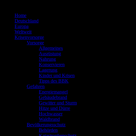
Zum
Inhalt
Home
springen
Deutschland
Europa
Weltweit
Krisenvorsorge
Vorsorge
Allgemeines
Ausrüstung
Nahrung
Konservieren
Lagerung
Kinder und Krisen
Tipps des BBK
Gefahren
Energiemangel
Gebäudebrand
Gewitter und Sturm
Hitze und Dürre
Hochwasser
Waldbrand
Bevölkerungsschutz
Behörden
Katastrophenschutz