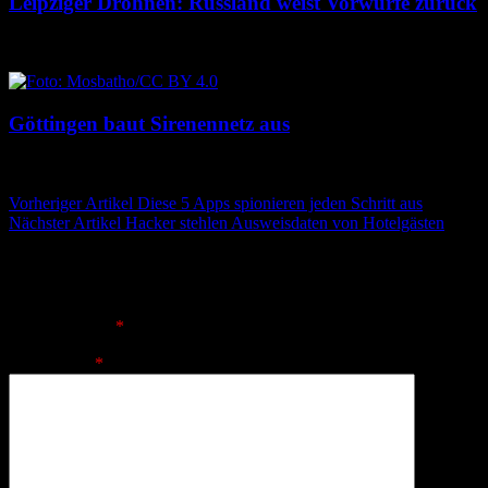
Leipziger Drohnen: Russland weist Vorwürfe zurück
8. August 2026
8. August 2026
Göttingen baut Sirenennetz aus
8. August 2026
8. August 2026
Beitragsnavigation
Vorheriger Artikel
Diese 5 Apps spionieren jeden Schritt aus
Nächster Artikel
Hacker stehlen Ausweisdaten von Hotelgästen
Schreibe einen Kommentar
Deine E-Mail-Adresse wird nicht veröffentlicht.
Erforderliche
Felder sind mit
*
markiert
Kommentar
*