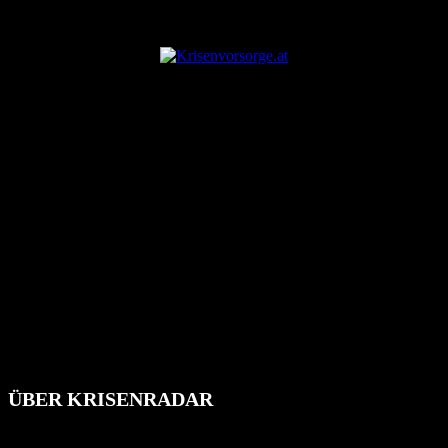
ANZEIGE
ÜBER KRISENRADAR
Das Krisenradar ist ein innovatives Projekt, das darauf abzielt, die