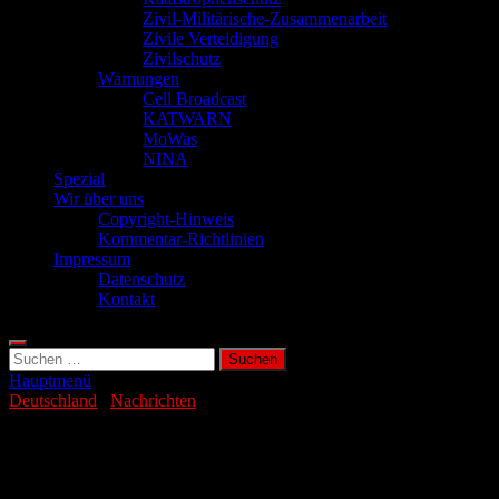
Zivil-Militärische-Zusammenarbeit
Zivile Verteidigung
Zivilschutz
Warnungen
Cell Broadcast
KATWARN
MoWas
NINA
Spezial
Wir über uns
Copyright-Hinweis
Kommentar-Richtlinien
Impressum
Datenschutz
Kontakt
Suchen
nach:
Hauptmenü
Deutschland
/
Nachrichten
Sozialleistungen für Flüchtlinge als
Darlehen?