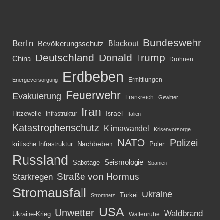
Bundeswehr
Berlin
Blackout
Bevölkerungsschutz
Deutschland
Donald Trump
China
Drohnen
Erdbeben
Ermittlungen
Energieversorgung
Feuerwehr
Evakuierung
Frankreich
Gewitter
Iran
Israel
Hitzewelle
Infrastruktur
Italien
Katastrophenschutz
Klimawandel
Krisenvorsorge
NATO
Polizei
kritische Infrastruktur
Nachbeben
Polen
Russland
Seismologie
Sabotage
Spanien
Straße von Hormus
Starkregen
Stromausfall
Ukraine
Türkei
Stromnetz
USA
Unwetter
Waldbrand
Ukraine-Krieg
Waffenruhe