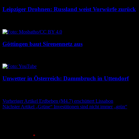
Leipziger Drohnen: Russland weist Vorwürfe zurück
8. August 2026
8. August 2026
Göttingen baut Sirenennetz aus
8. August 2026
8. August 2026
Unwetter in Österreich: Dammbruch in Uttendorf
8. August 2026
8. August 2026
Beitragsnavigation
Vorheriger Artikel
Erdbeben (M4.7) erschüttert Lissabon
Nächster Artikel
„Grüne“ Investitionen sind nicht immer „grün“
Schreibe einen Kommentar
Deine E-Mail-Adresse wird nicht veröffentlicht.
Erforderliche
Felder sind mit
*
markiert