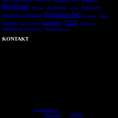
Russland
Starkregen
Seismologie
Sabotage
Spanien
Stromausfall
Straße von Hormus
Türkei
Stromnetz
USA
Unwetter
Ukraine
Ukraine-Krieg
Waffenruhe
Waldbrand
Zivilschutz
Überschwemmungen
KONTAKT
krisenradar.org
Herausgegeben von winternitzmedia
Pollhansheide 38a
D-33758 Schloß Holte-Stukenbrock
Telefon: +49 174 9448913
Mail: kontakt@krisenradar.org
www.krisenradar.org
E-Mail-Support
service@krisenradar.org
Servicezeiten
Montag – Freitag 09:00 – 17:00 Uhr (E-Mail)
Copyright © 2026
krisenradar.org
.
Mit Stolz präsentiert von
WordPress
und
HitMag
.