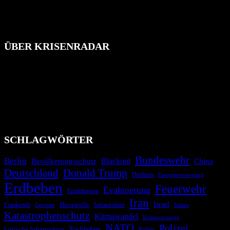
ÜBER KRISENRADAR
Das Krisenradar ist ein innovatives Projekt, das darauf abzielt, die
Bevölkerung über außergewöhnliche Gefahren- und Schadenlagen
wie nationale oder internationale Konflikte, Naturkatastrophen,
Industrieunfälle, Pandemien, terroristische Angriffe und
Migrationskrisen zu informieren. Das System nutzt verschiedene
Technologien und Kommunikationskanäle, um schnell, effektiv und
überparteilich zu informieren.
SCHLAGWÖRTER
Bundeswehr
Berlin
Bevölkerungsschutz
Blackout
China
Deutschland
Donald Trump
Drohnen
Energieversorgung
Erdbeben
Feuerwehr
Evakuierung
Ermittlungen
Iran
Israel
Hitzewelle
Frankreich
Infrastruktur
Italien
Gewitter
Katastrophenschutz
Klimawandel
Krisenvorsorge
NATO
Polizei
kritische Infrastruktur
Nachbeben
Polen