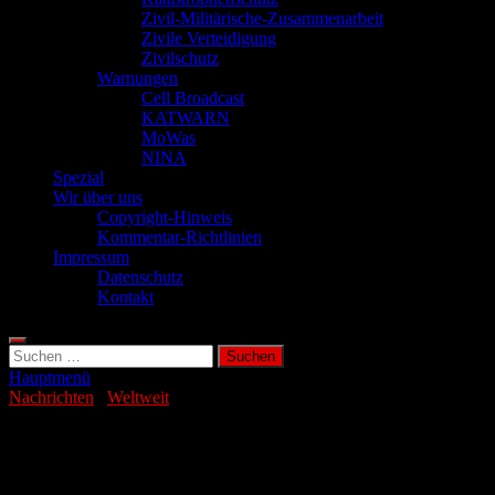
Zivil-Militärische-Zusammenarbeit
Zivile Verteidigung
Zivilschutz
Warnungen
Cell Broadcast
KATWARN
MoWas
NINA
Spezial
Wir über uns
Copyright-Hinweis
Kommentar-Richtlinien
Impressum
Datenschutz
Kontakt
Suchen
nach:
Hauptmenü
Nachrichten
/
Weltweit
Größter Kernfusionsreaktor der Welt in
Sichuan