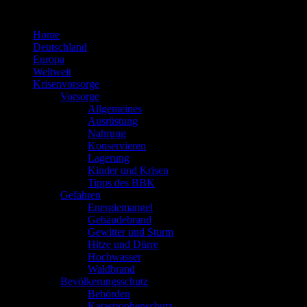
Zum
Inhalt
Home
springen
Deutschland
Europa
Weltweit
Krisenvorsorge
Vorsorge
Allgemeines
Ausrüstung
Nahrung
Konservieren
Lagerung
Kinder und Krisen
Tipps des BBK
Gefahren
Energiemangel
Gebäudebrand
Gewitter und Sturm
Hitze und Dürre
Hochwasser
Waldbrand
Bevölkerungsschutz
Behörden
Katastrophenschutz