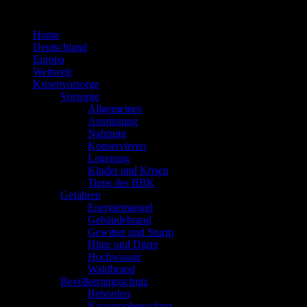
Zum
Inhalt
Home
springen
Deutschland
Europa
Weltweit
Krisenvorsorge
Vorsorge
Allgemeines
Ausrüstung
Nahrung
Konservieren
Lagerung
Kinder und Krisen
Tipps des BBK
Gefahren
Energiemangel
Gebäudebrand
Gewitter und Sturm
Hitze und Dürre
Hochwasser
Waldbrand
Bevölkerungsschutz
Behörden
Katastrophenschutz