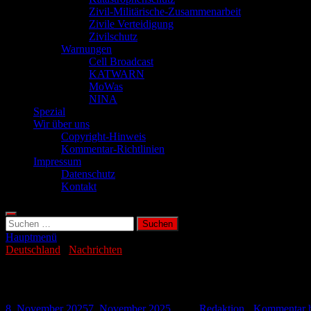
Zivil-Militärische-Zusammenarbeit
Zivile Verteidigung
Zivilschutz
Warnungen
Cell Broadcast
KATWARN
MoWas
NINA
Spezial
Wir über uns
Copyright-Hinweis
Kommentar-Richtlinien
Impressum
Datenschutz
Kontakt
Suchen
nach:
Hauptmenü
Deutschland
/
Nachrichten
Giftnotruf München warnt vor Lachgas-
8. November 2025
7. November 2025
-
von
Redaktion
-
Kommentar h