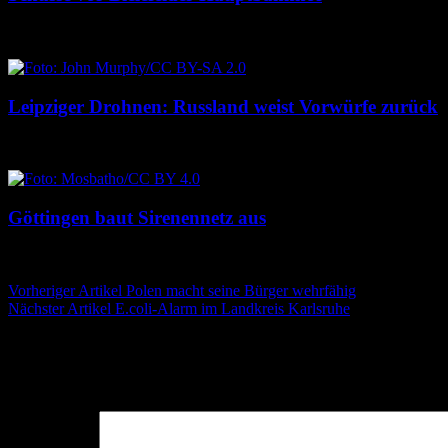
9. August 2026
9. August 2026
Leipziger Drohnen: Russland weist Vorwürfe zurück
8. August 2026
8. August 2026
Göttingen baut Sirenennetz aus
8. August 2026
8. August 2026
Beitragsnavigation
Vorheriger Artikel
Polen macht seine Bürger wehrfähig
Nächster Artikel
E.coli-Alarm im Landkreis Karlsruhe
Schreibe einen Kommentar
Deine E-Mail-Adresse wird nicht veröffentlicht.
Erforderliche Felder 