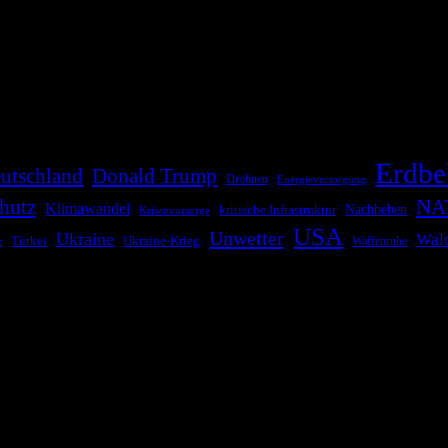
die Bevölkerung über außergewöhnliche Gefahren- und Schadenlagen wie n
risen zu informieren. Das System nutzt verschiedene Technologien und 
Erdbe
utschland
Donald Trump
Drohnen
Energieversorgung
NA
hutz
Klimawandel
kritische Infrastruktur
Nachbeben
Krisenvorsorge
USA
Unwetter
Ukraine
Wal
Ukraine-Krieg
Türkei
z
Waffenruhe