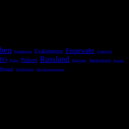
ationale oder internationale Konflikte, Naturkatastrophen,
Kommunikationskanäle, um schnell, effektiv und überparteilich zu
ben
Feuerwehr
Evakuierung
Ermittlungen
Frankreich
Russland
TO
Polizei
Seismologie
Sabotage
Polen
Spanien
dbrand
Zivilschutz
Überschwemmungen