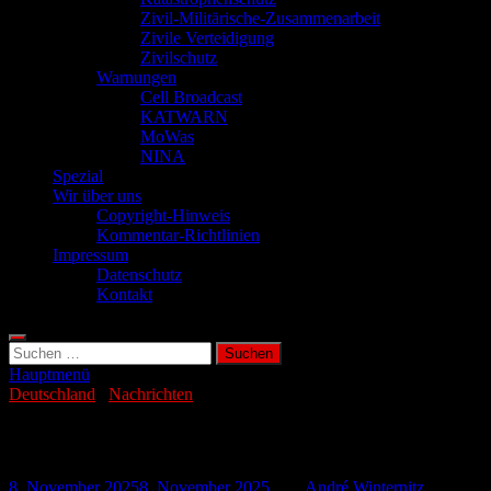
Zivil-Militärische-Zusammenarbeit
Zivile Verteidigung
Zivilschutz
Warnungen
Cell Broadcast
KATWARN
MoWas
NINA
Spezial
Wir über uns
Copyright-Hinweis
Kommentar-Richtlinien
Impressum
Datenschutz
Kontakt
Suchen
nach:
Hauptmenü
Deutschland
/
Nachrichten
E.coli-Alarm im Landkreis Karlsruhe
8. November 2025
8. November 2025
-
von
André Winternitz
-