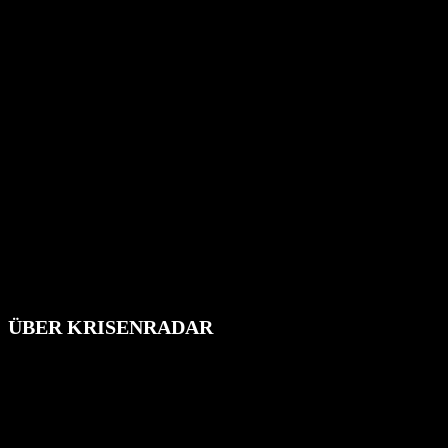
ÜBER KRISENRADAR
Das Krisenradar ist ein innovatives Projekt, das darauf abzielt, die
Bevölkerung über außergewöhnliche Gefahren- und Schadenlagen
wie nationale oder internationale Konflikte, Naturkatastrophen,
Industrieunfälle, Pandemien, terroristische Angriffe und
Migrationskrisen zu informieren. Das System nutzt verschiedene