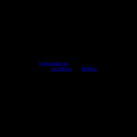
Pollhansheide 38a
D-33758 Schloß Holte-Stukenbrock
Telefon: +49 174 9448913
Mail: kontakt@krisenradar.org
www.krisenradar.org
E-Mail-Support
service@krisenradar.org
Servicezeiten
Montag – Freitag 09:00 – 17:00 Uhr (E-Mail)
Copyright © 2026
krisenradar.org
.
Mit Stolz präsentiert von
WordPress
und
HitMag
.