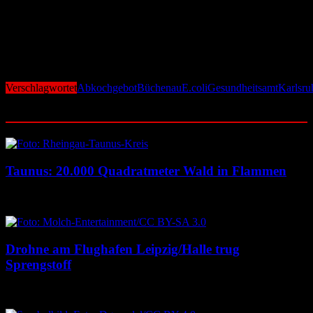
Aquarienbesitzer sollen vorsichtig sein, da Chlor und
Bakterienrückstände Fischen schaden können.
Die Behörden rufen die Bevölkerung auf, Nachbarn und
hilfsbedürftige Personen zu informieren, um eine Gesundheitsgefahr
zu vermeiden.
Verschlagwortet
Abkochgebot
Büchenau
E.coli
Gesundheitsamt
Karlsru
Ähnliche Beiträge
Taunus: 20.000 Quadratmeter Wald in Flammen
6. August 2026
6. August 2026
Drohne am Flughafen Leipzig/Halle trug
Sprengstoff
6. August 2026
6. August 2026