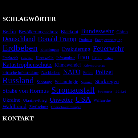
Technologien und Kommunikationskanäle, um schnell, effektiv und
überparteilich zu informieren.
SCHLAGWÖRTER
Bundeswehr
Berlin
Blackout
China
Bevölkerungsschutz
Deutschland
Donald Trump
Drohnen
Energieversorgung
Erdbeben
Feuerwehr
Evakuierung
Ermittlungen
Iran
Israel
Frankreich
Hitzewelle
Infrastruktur
Italien
Gewitter
Katastrophenschutz
Klimawandel
Krisenvorsorge
NATO
Polizei
kritische Infrastruktur
Nachbeben
Polen
Russland
Starkregen
Seismologie
Sabotage
Spanien
Stromausfall
Straße von Hormus
Türkei
Stromnetz
USA
Unwetter
Ukraine
Ukraine-Krieg
Waffenruhe
Waldbrand
Zivilschutz
Überschwemmungen
KONTAKT
krisenradar.org
Herausgegeben von winternitzmedia