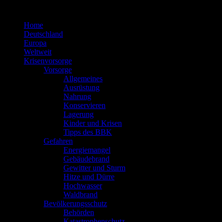
Zum
Inhalt
Home
springen
Deutschland
Europa
Weltweit
Krisenvorsorge
Vorsorge
Allgemeines
Ausrüstung
Nahrung
Konservieren
Lagerung
Kinder und Krisen
Tipps des BBK
Gefahren
Energiemangel
Gebäudebrand
Gewitter und Sturm
Hitze und Dürre
Hochwasser
Waldbrand
Bevölkerungsschutz
Behörden
Katastrophenschutz