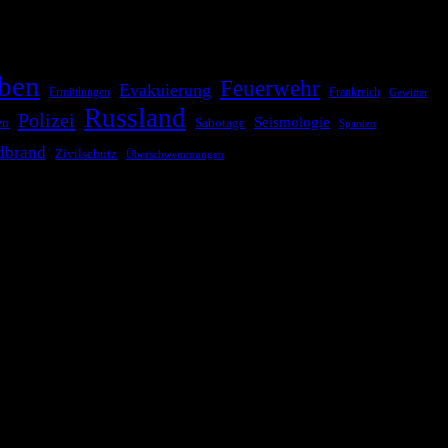
ben
Feuerwehr
Evakuierung
Ermittlungen
Frankreich
Gewitter
Russland
Polizei
Seismologie
Sabotage
en
Spanien
dbrand
Zivilschutz
Überschwemmungen