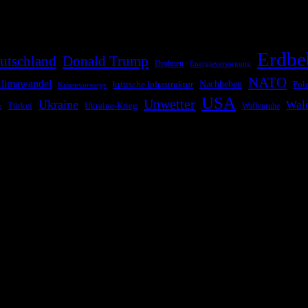
Erdbe
utschland
Donald Trump
Drohnen
Energieversorgung
NATO
limawandel
kritische Infrastruktur
Nachbeben
Pol
Krisenvorsorge
USA
Unwetter
Ukraine
Wal
Ukraine-Krieg
Türkei
z
Waffenruhe