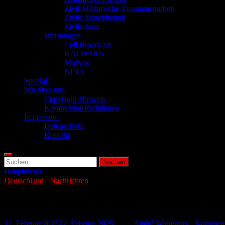
Zivil-Militärische-Zusammenarbeit
Zivile Verteidigung
Zivilschutz
Warnungen
Cell Broadcast
KATWARN
MoWas
NINA
Spezial
Wir über uns
Copyright-Hinweis
Kommentar-Richtlinien
Impressum
Datenschutz
Kontakt
Suchen
nach:
Hauptmenü
Deutschland
/
Nachrichten
Faeser ordnet Verlängerung der Grenzkon
12. Februar 2025
12. Februar 2025
-
von
André Winternitz
-
Kommenta