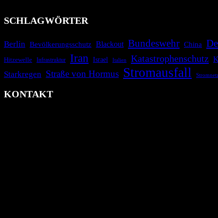
informieren.
SCHLAGWÖRTER
Bundeswehr
De
Berlin
Blackout
China
Bevölkerungsschutz
Iran
Katastrophenschutz
K
Israel
Hitzewelle
Infrastruktur
Italien
Stromausfall
Straße von Hormus
Starkregen
Stromnet
KONTAKT
krisenradar.org
Herausgegeben von winternitzmedia
Pollhansheide 38a
D-33758 Schloß Holte-Stukenbrock
Telefon: +49 174 9448913
Mail: kontakt@krisenradar.org
www.krisenradar.org
E-Mail-Support
service@krisenradar.org
Servicezeiten
Montag – Freitag 09:00 – 17:00 Uhr (E-Mail)