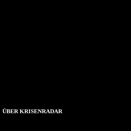
ÜBER KRISENRADAR
Das Krisenradar ist ein innovatives Projekt, das darauf abzielt, 
Industrieunfälle, Pandemien, terroristische Angriffe und Migrationsk