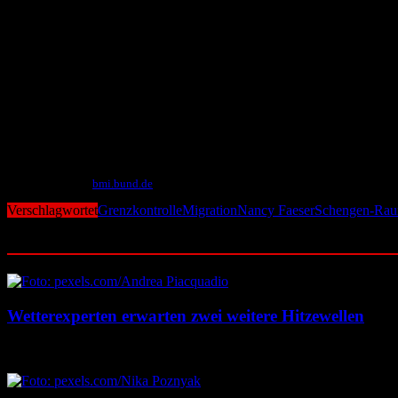
47.000 Zurückweisungen vorgenommen (u.a. in Fällen, in denen
Die Zahl der Asylgesuche lag 2024 bei 213.499, gegenüber 2023 (32
Die Gründe für die temporären Binnengrenzkontrollen sind die Erforde
Gesamtbelastung Deutschlands zu berücksichtigen, insbesondere die
Millionen Kriegsflüchtlingen aus der Ukraine und die Asylmigration 
Die vorübergehende Anordnung von Binnengrenzkontrollen im Schengen
Voraussetzungen möglich.
Mit Material von
bmi.bund.de
Verschlagwortet
Grenzkontrolle
Migration
Nancy Faeser
Schengen-Ra
Ähnliche Beiträge
Wetterexperten erwarten zwei weitere Hitzewellen
7. August 2026
7. August 2026