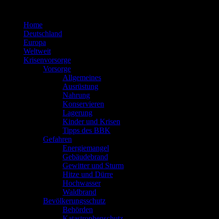
Zum
Inhalt
Home
springen
Deutschland
Europa
Weltweit
Krisenvorsorge
Vorsorge
Allgemeines
Ausrüstung
Nahrung
Konservieren
Lagerung
Kinder und Krisen
Tipps des BBK
Gefahren
Energiemangel
Gebäudebrand
Gewitter und Sturm
Hitze und Dürre
Hochwasser
Waldbrand
Bevölkerungsschutz
Behörden
Katastrophenschutz