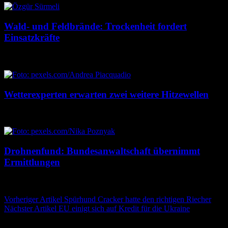
Wald- und Feldbrände: Trockenheit fordert
Einsatzkräfte
7. August 2026
7. August 2026
Wetterexperten erwarten zwei weitere Hitzewellen
7. August 2026
7. August 2026
Drohnenfund: Bundesanwaltschaft übernimmt
Ermittlungen
7. August 2026
7. August 2026
Beitragsnavigation
Vorheriger Artikel
Spürhund Cracker hatte den richtigen Riecher
Nächster Artikel
EU einigt sich auf Kredit für die Ukraine
Schreibe einen Kommentar