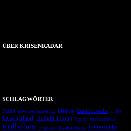
ÜBER KRISENRADAR
Das Krisenradar ist ein innovatives Projekt, das darauf abzielt, die
Bevölkerung über außergewöhnliche Gefahren- und Schadenlagen
wie nationale oder internationale Konflikte, Naturkatastrophen,
Industrieunfälle, Pandemien, terroristische Angriffe und
Migrationskrisen zu informieren. Das System nutzt verschiedene
Technologien und Kommunikationskanäle, um schnell, effektiv und
überparteilich zu informieren.
SCHLAGWÖRTER
Bundeswehr
Berlin
Blackout
China
Bevölkerungsschutz
Deutschland
Donald Trump
Drohnen
Energieversorgung
Erdbeben
Feuerwehr
Evakuierung
Ermittlungen