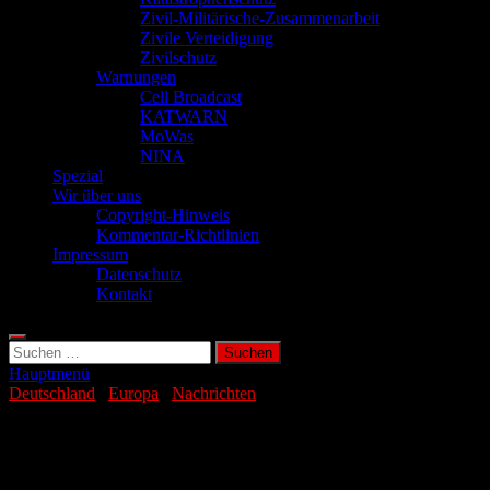
Zivil-Militärische-Zusammenarbeit
Zivile Verteidigung
Zivilschutz
Warnungen
Cell Broadcast
KATWARN
MoWas
NINA
Spezial
Wir über uns
Copyright-Hinweis
Kommentar-Richtlinien
Impressum
Datenschutz
Kontakt
Suchen
nach:
Hauptmenü
Deutschland
/
Europa
/
Nachrichten
Europäisches Sabotage-Netzwerk
identifiziert