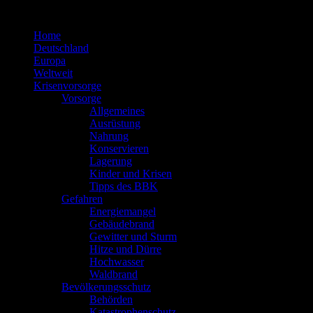
Zum
Inhalt
Home
springen
Deutschland
Europa
Weltweit
Krisenvorsorge
Vorsorge
Allgemeines
Ausrüstung
Nahrung
Konservieren
Lagerung
Kinder und Krisen
Tipps des BBK
Gefahren
Energiemangel
Gebäudebrand
Gewitter und Sturm
Hitze und Dürre
Hochwasser
Waldbrand
Bevölkerungsschutz
Behörden
Katastrophenschutz