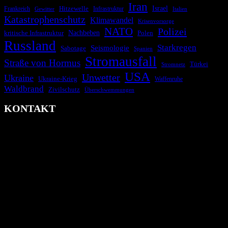
Iran
Israel
Hitzewelle
Frankreich
Infrastruktur
Italien
Gewitter
Katastrophenschutz
Klimawandel
Krisenvorsorge
NATO
Polizei
kritische Infrastruktur
Nachbeben
Polen
Russland
Starkregen
Seismologie
Sabotage
Spanien
Stromausfall
Straße von Hormus
Türkei
Stromnetz
USA
Unwetter
Ukraine
Ukraine-Krieg
Waffenruhe
Waldbrand
Zivilschutz
Überschwemmungen
KONTAKT
krisenradar.org
Herausgegeben von winternitzmedia
Pollhansheide 38a
D-33758 Schloß Holte-Stukenbrock
Telefon: +49 174 9448913
Mail: kontakt@krisenradar.org
www.krisenradar.org
E-Mail-Support
service@krisenradar.org