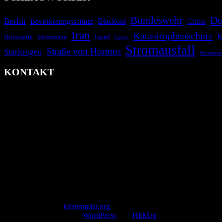
Bundeswehr
De
Berlin
Blackout
China
Bevölkerungsschutz
Iran
Katastrophenschutz
K
Israel
Hitzewelle
Infrastruktur
Italien
Stromausfall
Straße von Hormus
Starkregen
Stromnet
KONTAKT
krisenradar.org
Herausgegeben von winternitzmedia
Pollhansheide 38a
D-33758 Schloß Holte-Stukenbrock
Telefon: +49 174 9448913
Mail: kontakt@krisenradar.org
www.krisenradar.org
E-Mail-Support
service@krisenradar.org
Servicezeiten
Montag – Freitag 09:00 – 17:00 Uhr (E-Mail)
Copyright © 2026
krisenradar.org
.
Mit Stolz präsentiert von
WordPress
und
HitMag
.