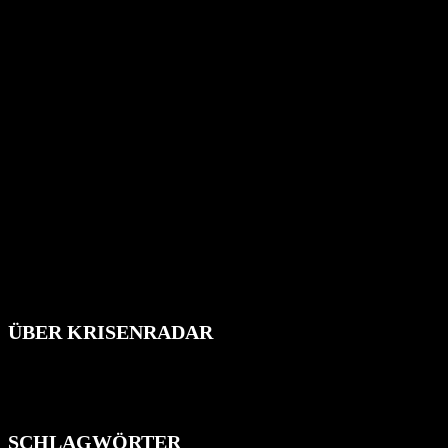
ÜBER KRISENRADAR
Das Krisenradar ist ein innovatives Projekt, das darauf abzielt, 
Industrieunfälle, Pandemien, terroristische Angriffe und Migrationsk
informieren.
SCHLAGWÖRTER