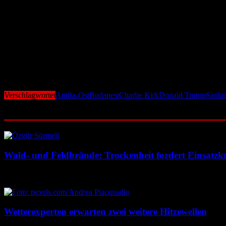
Auch in Deutschland kommt das Bundesamt für Verfassungsschutz zu d
„Antifa“ nutzen, um politische Gegner zu kriminalisieren, die innerha
Verfahren gegen mutmaßliche Mitglieder in Deuts
In Deutschland hat die Bundesanwaltschaft bereits im Juli Anklage ge
In Ungarn steht zudem Maja T. vor Gericht – ebenfalls wegen Körperv
40-tägigen Hungerstreik getreten.
Verschlagwortet
Antifa-Ost
Budapest
Charlie Kirk
Donald Trump
Sankt
Ähnliche Beiträge
Wald- und Feldbrände: Trockenheit fordert Einsatzkr
7. August 2026
7. August 2026
Wetterexperten erwarten zwei weitere Hitzewellen