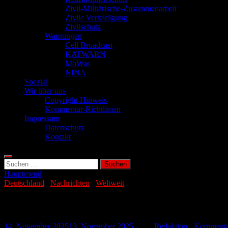
Zivil-Militärische-Zusammenarbeit
Zivile Verteidigung
Zivilschutz
Warnungen
Cell Broadcast
KATWARN
MoWas
NINA
Spezial
Wir über uns
Copyright-Hinweis
Kommentar-Richtlinien
Impressum
Datenschutz
Kontakt
Suchen
nach:
Hauptmenü
Deutschland
/
Nachrichten
/
Weltweit
Deutsche „Antifa-Ost“ auf US-Terrorliste
14. November 2025
13. November 2025
-
von
Redaktion
-
Kommentar