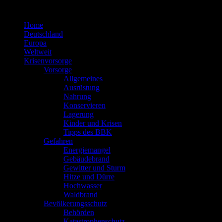
Zum
Inhalt
Home
springen
Deutschland
Europa
Weltweit
Krisenvorsorge
Vorsorge
Allgemeines
Ausrüstung
Nahrung
Konservieren
Lagerung
Kinder und Krisen
Tipps des BBK
Gefahren
Energiemangel
Gebäudebrand
Gewitter und Sturm
Hitze und Dürre
Hochwasser
Waldbrand
Bevölkerungsschutz
Behörden
Katastrophenschutz