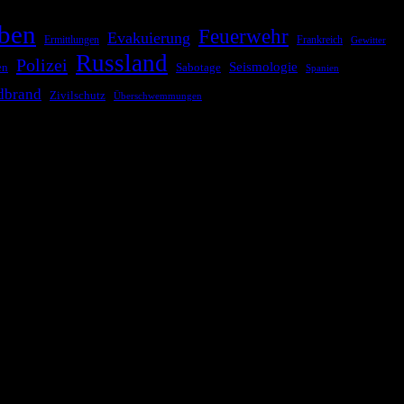
ben
Feuerwehr
Evakuierung
Ermittlungen
Frankreich
Gewitter
Russland
Polizei
Seismologie
Sabotage
en
Spanien
dbrand
Zivilschutz
Überschwemmungen