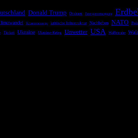
Erdbe
utschland
Donald Trump
Drohnen
Energieversorgung
NATO
limawandel
kritische Infrastruktur
Nachbeben
Pol
Krisenvorsorge
USA
Unwetter
Ukraine
Wal
Ukraine-Krieg
Türkei
z
Waffenruhe