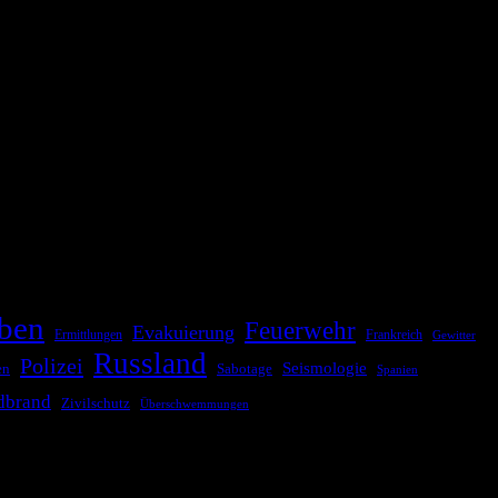
ationale oder internationale Konflikte, Naturkatastrophen,
Kommunikationskanäle, um schnell, effektiv und überparteilich zu
ben
Feuerwehr
Evakuierung
Ermittlungen
Frankreich
Gewitter
Russland
Polizei
Seismologie
Sabotage
en
Spanien
dbrand
Zivilschutz
Überschwemmungen