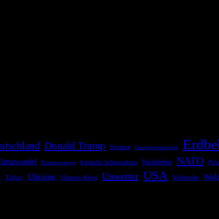
die Bevölkerung über außergewöhnliche Gefahren- und Schadenlagen wie n
risen zu informieren. Das System nutzt verschiedene Technologien und 
Erdbe
utschland
Donald Trump
Drohnen
Energieversorgung
NATO
limawandel
kritische Infrastruktur
Nachbeben
Pol
Krisenvorsorge
USA
Unwetter
Ukraine
Wal
Ukraine-Krieg
Türkei
z
Waffenruhe