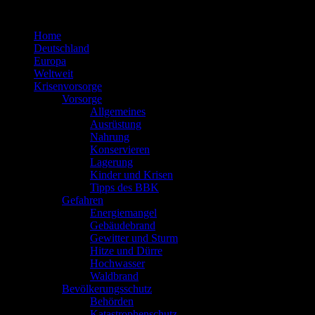
Zum
Inhalt
Home
springen
Deutschland
Europa
Weltweit
Krisenvorsorge
Vorsorge
Allgemeines
Ausrüstung
Nahrung
Konservieren
Lagerung
Kinder und Krisen
Tipps des BBK
Gefahren
Energiemangel
Gebäudebrand
Gewitter und Sturm
Hitze und Dürre
Hochwasser
Waldbrand
Bevölkerungsschutz
Behörden
Katastrophenschutz