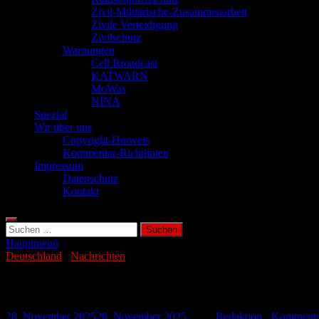
Zivil-Militärische-Zusammenarbeit
Zivile Verteidigung
Zivilschutz
Warnungen
Cell Broadcast
KATWARN
MoWas
NINA
Spezial
Wir über uns
Copyright-Hinweis
Kommentar-Richtlinien
Impressum
Datenschutz
Kontakt
Suchen
nach:
Hauptmenü
Deutschland
/
Nachrichten
Cell Broadcast: Entwarnung jetzt möglich
28. November 2025
28. November 2025
-
von
Redaktion
-
Kommentar