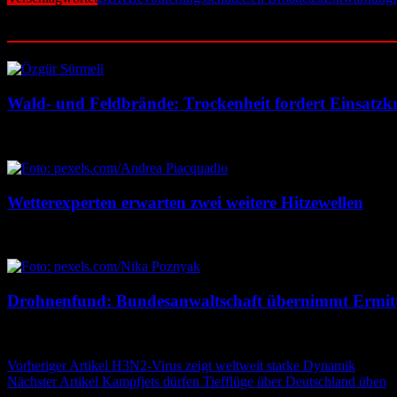
Ähnliche Beiträge
Wald- und Feldbrände: Trockenheit fordert Einsatzkr
7. August 2026
7. August 2026
Wetterexperten erwarten zwei weitere Hitzewellen
7. August 2026
7. August 2026
Drohnenfund: Bundesanwaltschaft übernimmt Ermit
7. August 2026
7. August 2026
Beitragsnavigation
Vorheriger Artikel
H3N2-Virus zeigt weltweit starke Dynamik
Nächster Artikel
Kampfjets dürfen Tiefflüge über Deutschland üben