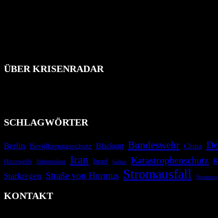
ÜBER KRISENRADAR
Das Krisenradar ist ein innovatives Projekt, das darauf abzielt, 
Industrieunfälle, Pandemien, terroristische Angriffe und Migrationsk
informieren.
SCHLAGWÖRTER
Bundeswehr
De
Berlin
Blackout
China
Bevölkerungsschutz
Iran
Katastrophenschutz
K
Israel
Hitzewelle
Infrastruktur
Italien
Stromausfall
Straße von Hormus
Starkregen
Stromnet
KONTAKT
krisenradar.org