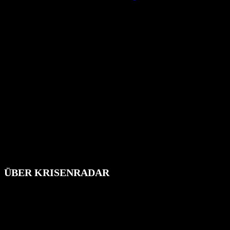
ÜBER KRISENRADAR
Das Krisenradar ist ein innovatives Projekt, das darauf abzielt, die
Bevölkerung über außergewöhnliche Gefahren- und Schadenlagen
wie nationale oder internationale Konflikte, Naturkatastrophen,
Industrieunfälle, Pandemien, terroristische Angriffe und
Migrationskrisen zu informieren. Das System nutzt verschiedene