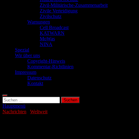
Zivil-Militärische-Zusammenarbeit
Zivile Verteidigung
Zivilschutz
Warnungen
Cell Broadcast
KATWARN
MoWas
NINA
Spezial
Wir über uns
Copyright-Hinweis
Kommentar-Richtlinien
Impressum
Datenschutz
Kontakt
Suchen
nach:
Hauptmenü
Nachrichten
/
Weltweit
Cannabis: Legalisierung erhöht Konsum
kaum