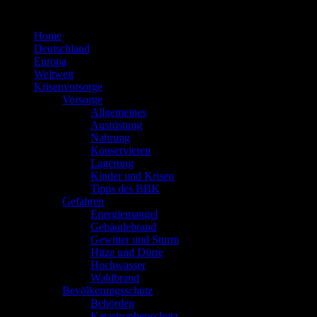
Zum
Inhalt
Home
springen
Deutschland
Europa
Weltweit
Krisenvorsorge
Vorsorge
Allgemeines
Ausrüstung
Nahrung
Konservieren
Lagerung
Kinder und Krisen
Tipps des BBK
Gefahren
Energiemangel
Gebäudebrand
Gewitter und Sturm
Hitze und Dürre
Hochwasser
Waldbrand
Bevölkerungsschutz
Behörden
Katastrophenschutz