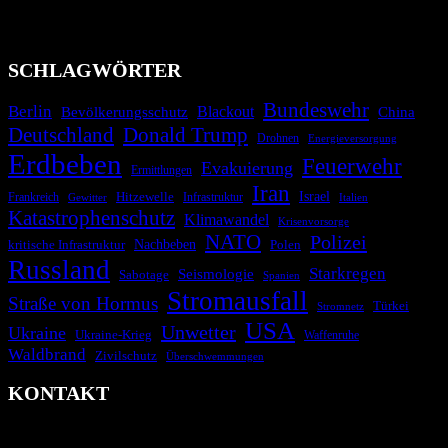
Technologien und Kommunikationskanäle, um schnell, effektiv und
überparteilich zu informieren.
SCHLAGWÖRTER
Bundeswehr
Berlin
Bevölkerungsschutz
Blackout
China
Deutschland
Donald Trump
Drohnen
Energieversorgung
Erdbeben
Feuerwehr
Evakuierung
Ermittlungen
Iran
Israel
Hitzewelle
Frankreich
Infrastruktur
Italien
Gewitter
Katastrophenschutz
Klimawandel
Krisenvorsorge
NATO
Polizei
kritische Infrastruktur
Nachbeben
Polen
Russland
Starkregen
Seismologie
Sabotage
Spanien
Stromausfall
Straße von Hormus
Türkei
Stromnetz
USA
Unwetter
Ukraine
Ukraine-Krieg
Waffenruhe
Waldbrand
Zivilschutz
Überschwemmungen
KONTAKT
krisenradar.org