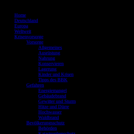
Zum
Inhalt
Home
springen
Deutschland
Europa
Weltweit
Krisenvorsorge
Vorsorge
Allgemeines
Ausrüstung
Nahrung
Konservieren
Lagerung
Kinder und Krisen
Tipps des BBK
Gefahren
Energiemangel
Gebäudebrand
Gewitter und Sturm
Hitze und Dürre
Hochwasser
Waldbrand
Bevölkerungsschutz
Behörden
Katastrophenschutz