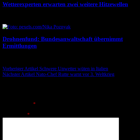
Wetterexperten erwarten zwei weitere Hitzewellen
7. August 2026
7. August 2026
Drohnenfund: Bundesanwaltschaft übernimmt
Ermittlungen
7. August 2026
7. August 2026
Beitragsnavigation
Vorheriger Artikel
Schwere Unwetter wüten in Italien
Nächster Artikel
Nato-Chef Rutte warnt vor 3. Weltkrieg
Schreibe einen Kommentar
Deine E-Mail-Adresse wird nicht veröffentlicht.
Erforderliche
Felder sind mit
*
markiert
Kommentar
*