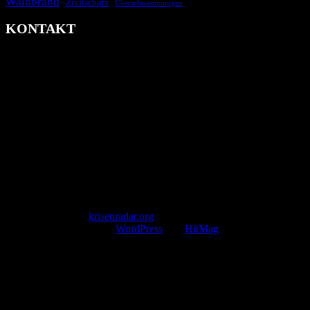
Waldbrand
Zivilschutz
Überschwemmungen
KONTAKT
krisenradar.org
Herausgegeben von winternitzmedia
Pollhansheide 38a
D-33758 Schloß Holte-Stukenbrock
Telefon: +49 174 9448913
Mail: kontakt@krisenradar.org
www.krisenradar.org
E-Mail-Support
service@krisenradar.org
Servicezeiten
Montag – Freitag 09:00 – 17:00 Uhr (E-Mail)
Copyright © 2026
krisenradar.org
.
Mit Stolz präsentiert von
WordPress
und
HitMag
.