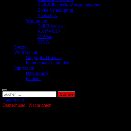
Zivil-Militärische-Zusammenarbeit
Zivile Verteidigung
Zivilschutz
Warnungen
Cell Broadcast
KATWARN
MoWas
NINA
Spezial
Wir über uns
Copyright-Hinweis
Kommentar-Richtlinien
Impressum
Datenschutz
Kontakt
Suchen
nach:
Hauptmenü
Deutschland
/
Nachrichten
Brandenburg hilft in der sächsischen
Gohrischheide