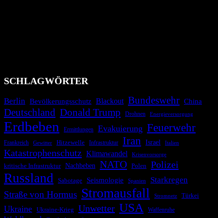
Das Krisenradar ist ein innovatives Projekt, das darauf abzielt, die
Bevölkerung über außergewöhnliche Gefahren- und Schadenlagen
wie nationale oder internationale Konflikte, Naturkatastrophen,
Industrieunfälle, Pandemien, terroristische Angriffe und
Migrationskrisen zu informieren. Das System nutzt verschiedene
Technologien und Kommunikationskanäle, um schnell, effektiv und
überparteilich zu informieren.
SCHLAGWÖRTER
Bundeswehr
Berlin
Blackout
China
Bevölkerungsschutz
Deutschland
Donald Trump
Drohnen
Energieversorgung
Erdbeben
Feuerwehr
Evakuierung
Ermittlungen
Iran
Israel
Hitzewelle
Frankreich
Infrastruktur
Italien
Gewitter
Katastrophenschutz
Klimawandel
Krisenvorsorge
NATO
Polizei
kritische Infrastruktur
Nachbeben
Polen
Russland
Starkregen
Seismologie
Sabotage
Spanien
Stromausfall
Straße von Hormus
Türkei
Stromnetz
USA
Unwetter
Ukraine
Ukraine-Krieg
Waffenruhe