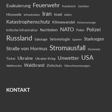
Feuerwehr
Evakuierung
Frankreich
Gewitter
Iran
Israel
Hitzewelle
Infrastruktur
Italien
Katastrophenschutz
Klimawandel
Krisenvorsorge
NATO
Polizei
kritische Infrastruktur
Nachbeben
Polen
Russland
Starkregen
Seismologie
Sabotage
Spanien
Stromausfall
Straße von Hormus
Stromnetz
USA
Unwetter
Ukraine
Ukraine-Krieg
Türkei
Waldbrand
Zivilschutz
Waffenruhe
Überschwemmungen
KONTAKT