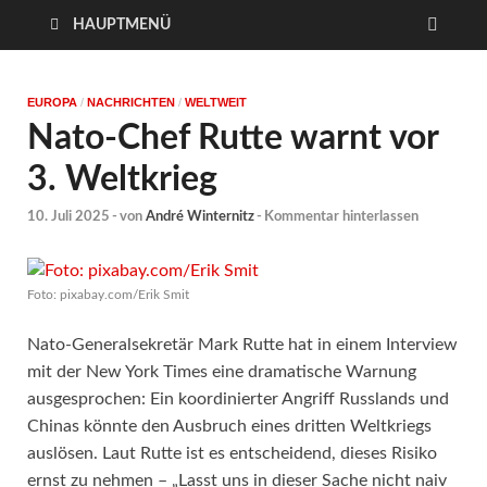
HAUPTMENÜ
EUROPA
/
NACHRICHTEN
/
WELTWEIT
Nato-Chef Rutte warnt vor
3. Weltkrieg
10. Juli 2025
-
von
André Winternitz
-
Kommentar hinterlassen
Foto: pixabay.com/Erik Smit
Nato-Generalsekretär Mark Rutte hat in einem Interview
mit der New York Times eine dramatische Warnung
ausgesprochen: Ein koordinierter Angriff Russlands und
Chinas könnte den Ausbruch eines dritten Weltkriegs
auslösen. Laut Rutte ist es entscheidend, dieses Risiko
ernst zu nehmen – „Lasst uns in dieser Sache nicht naiv